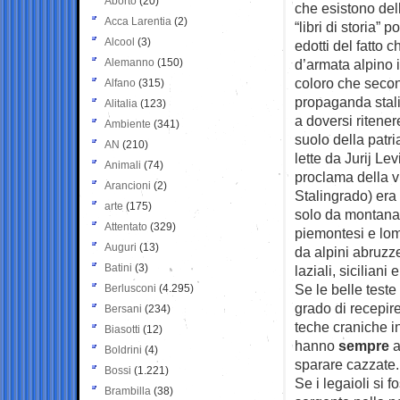
Aborto
(20)
che esistono del
Acca Larentia
(2)
“libri di storia” 
Alcool
(3)
edotti del fatto c
Alemanno
(150)
d’armata alpino i
coloro che secon
Alfano
(315)
propaganda stali
Alitalia
(123)
a doversi ritenere
Ambiente
(341)
suolo della patri
AN
(210)
lette da Jurij Le
Animali
(74)
proclama della vi
Arancioni
(2)
Stalingrado) er
arte
(175)
solo da montanari
Attentato
(329)
piemontesi e lo
Auguri
(13)
da alpini abruzze
Batini
(3)
laziali, siciliani 
Se le belle teste
Berlusconi
(4.295)
grado di recepire
Bersani
(234)
teche craniche i
Biasotti
(12)
hanno
sempre
a
Boldrini
(4)
sparare cazzate.
Bossi
(1.221)
Se i legaioli si f
Brambilla
(38)