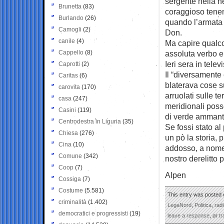
sergente nella n
Brunetta
(83)
coraggioso tenen
Burlando
(26)
quando l’armata 
Camogli
(2)
Don.
canile
(4)
Ma capire qualcos
Cappello
(8)
assoluta verbo e 
Ieri sera in telev
Caprotti
(2)
Il “diversamente
Caritas
(6)
blaterava cose su
carovita
(170)
arruolati sulle t
casa
(247)
meridionali poss
Casini
(119)
di verde ammant
Centrodestra in Liguria
(35)
Se fossi stato al
Chiesa
(276)
un pò la storia,
Cina
(10)
addosso, a nome 
Comune
(342)
nostro derelitto
Coop
(7)
Alpen
Cossiga
(7)
Costume
(5.581)
This entry was posted o
criminalità
(1.402)
LegaNord
,
Politica
,
radi
democratici e progressisti
(19)
leave a response
, or
t