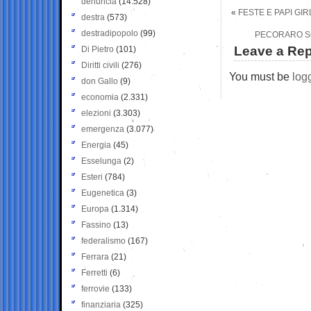
denuncia
(14.528)
«
FESTE E PAPI GI
destra
(573)
destradipopolo
(99)
PECORARO SC
Leave a Rep
Di Pietro
(101)
Diritti civili
(276)
You must be
log
don Gallo
(9)
economia
(2.331)
elezioni
(3.303)
emergenza
(3.077)
Energia
(45)
Esselunga
(2)
Esteri
(784)
Eugenetica
(3)
Europa
(1.314)
Fassino
(13)
federalismo
(167)
Ferrara
(21)
Ferretti
(6)
ferrovie
(133)
finanziaria
(325)