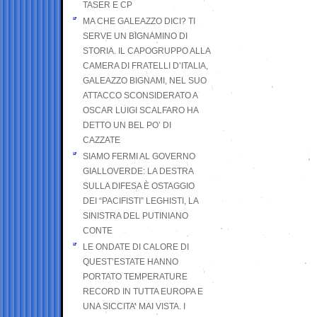
TASER E CP
MA CHE GALEAZZO DICI? TI
SERVE UN BIGNAMINO DI
STORIA. IL CAPOGRUPPO ALLA
CAMERA DI FRATELLI D’ITALIA,
GALEAZZO BIGNAMI, NEL SUO
ATTACCO SCONSIDERATO A
OSCAR LUIGI SCALFARO HA
DETTO UN BEL PO’ DI
CAZZATE
SIAMO FERMI AL GOVERNO
GIALLOVERDE: LA DESTRA
SULLA DIFESA È OSTAGGIO
DEI “PACIFISTI” LEGHISTI, LA
SINISTRA DEL PUTINIANO
CONTE
LE ONDATE DI CALORE DI
QUEST’ESTATE HANNO
PORTATO TEMPERATURE
RECORD IN TUTTA EUROPA E
UNA SICCITA’ MAI VISTA. I