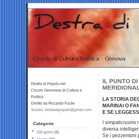
IL PUNTO DI
Destra di Popolo.net
MERIDIONALI
Circolo Genovese di Cultura e
Politica
LA STORIA DEG
Diretto da Riccardo Fucile
MARINAI O FA
Scrivici: destradipopolo@gmail.com
E SE LEGGESS
I simpaticissimi
Categorie
diversa
intellige
100 giorni
(5)
Se i pezzentoni