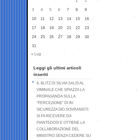
1
2
3
4
5
6
7
8
9
10
11
12
13
14
15
16
17
18
19
20
21
22
23
24
25
26
27
28
29
30
31
« Lug
Leggi gli ultimi articoli
inseriti
IL BLITZ DI SILVIA SALIS AL
VIMINALE CHE SPIAZZA LA
PROPAGANDA SULLA
“PERCEZIONE” DI IN-
SICUREZZA DEI SOVRANISTI:
SI FA RICEVERE DA
PIANTEDOSI E OTTIENE LA
COLLABORAZIONE DEL
MINISTRO SENZA CEDERE SU