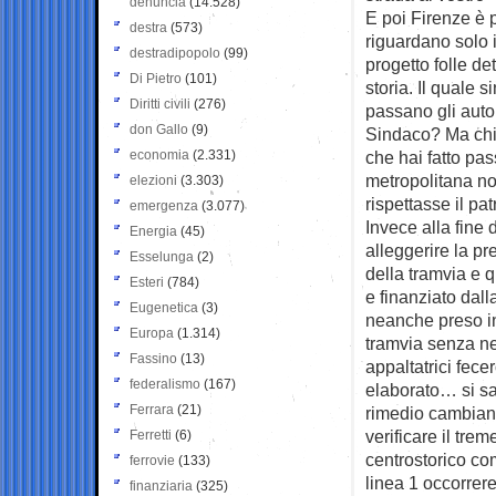
denuncia
(14.528)
E poi Firenze è 
destra
(573)
riguardano solo i
destradipopolo
(99)
progetto folle de
Di Pietro
(101)
storia. Il quale 
Diritti civili
(276)
passano gli auto
don Gallo
(9)
Sindaco? Ma chi t
economia
(2.331)
che hai fatto pas
metropolitana non
elezioni
(3.303)
rispettasse il pat
emergenza
(3.077)
Invece alla fine
Energia
(45)
alleggerire la pre
Esselunga
(2)
della tramvia e 
Esteri
(784)
e finanziato dal
Eugenetica
(3)
neanche preso in
Europa
(1.314)
tramvia senza ne
Fassino
(13)
appaltatrici fec
federalismo
(167)
elaborato… si sa
Ferrara
(21)
rimedio cambiand
verificare il tre
Ferretti
(6)
centrostorico com
ferrovie
(133)
linea 1 occorrere
finanziaria
(325)