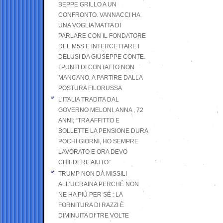
BEPPE GRILLO A UN
CONFRONTO. VANNACCI HA
UNA VOGLIA MATTA DI
PARLARE CON IL FONDATORE
DEL M5S E INTERCETTARE I
DELUSI DA GIUSEPPE CONTE.
I PUNTI DI CONTATTO NON
MANCANO, A PARTIRE DALLA
POSTURA FILORUSSA
L’ITALIA TRADITA DAL
GOVERNO MELONI. ANNA , 72
ANNI; “TRA AFFITTO E
BOLLETTE LA PENSIONE DURA
POCHI GIORNI, HO SEMPRE
LAVORATO E ORA DEVO
CHIEDERE AIUTO”
TRUMP NON DÀ MISSILI
ALL’UCRAINA PERCHÉ NON
NE HA PIÙ PER SÉ : LA
FORNITURA DI RAZZI È
DIMINUITA DI TRE VOLTE