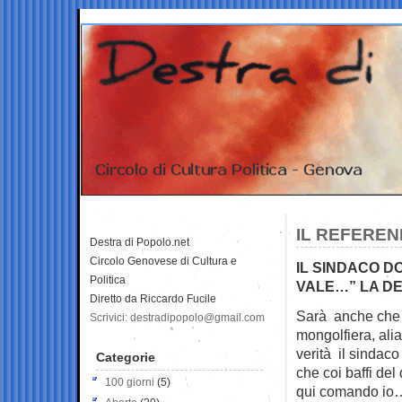
IL REFEREN
Destra di Popolo.net
Circolo Genovese di Cultura e
IL SINDACO DO
Politica
VALE…” LA DE
Diretto da Riccardo Fucile
Sarà anche che l
Scrivici: destradipopolo@gmail.com
mongolfiera, alia
verità il sindac
Categorie
che coi baffi de
100 giorni
(5)
qui comando io…e