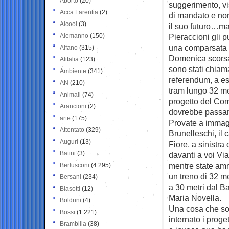
Aborto
(20)
suggerimento,
vi
Acca Larentia
(2)
di mandato e non 
Alcool
(3)
il suo futuro…ma
Alemanno
(150)
Pieraccioni gli p
una comparsata i
Alfano
(315)
Domenica scorsa, i
Alitalia
(123)
sono stati chiama
Ambiente
(341)
referendum, a es
AN
(210)
tram lungo 32 me
Animali
(74)
progetto del Com
Arancioni
(2)
dovrebbe passare
arte
(175)
Provate a immagi
Attentato
(329)
Brunelleschi, il 
Auguri
(13)
Fiore, a sinistra
Batini
(3)
davanti a voi Vi
mentre state ammi
Berlusconi
(4.295)
un treno di 32 me
Bersani
(234)
a 30 metri dal B
Biasotti
(12)
Maria Novella.
Boldrini
(4)
Una cosa che sol
Bossi
(1.221)
internato i proge
Brambilla
(38)