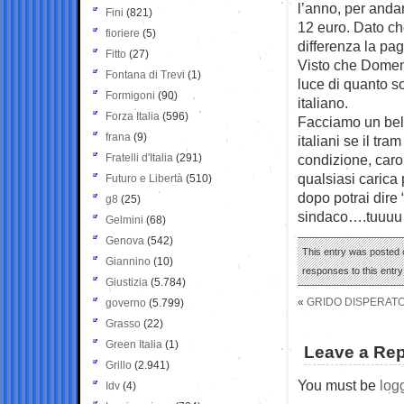
l’anno, per andar
Fini
(821)
12 euro. Dato ch
fioriere
(5)
differenza la pag
Fitto
(27)
Visto che Domeni
Fontana di Trevi
(1)
luce di quanto s
Formigoni
(90)
italiano.
Forza Italia
(596)
Facciamo un bel 
frana
(9)
italiani se il tr
Fratelli d'Italia
(291)
condizione, caro 
qualsiasi carica
Futuro e Libertà
(510)
dopo potrai dire
g8
(25)
sindaco….tuuuu
Gelmini
(68)
Genova
(542)
This entry was posted o
Giannino
(10)
responses to this entr
Giustizia
(5.784)
«
GRIDO DISPERATO
governo
(5.799)
Grasso
(22)
Green Italia
(1)
Leave a Rep
Grillo
(2.941)
You must be
log
Idv
(4)