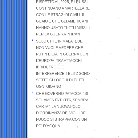
RISPETTO AL 2025, E I RUSSI
CONTINUANO A MARTELLARE
CON LE STRAGI DI CIVILI. IL
GUAIO È CHE GLI AMERICANI
HANNO USATO TUTTI I MISSILI
PER LA GUERRA IN IRAN
SOLO CHI È IN MALAFEDE
NON VUOLE VEDERE CHE
PUTIN È GIÀ IN GUERRA CON
L’EUROPA: TRA ATTACCHI
IBRIDI, TROLL E
INTERFERENZE, I BLITZ SONO
SOTTO GLI OCCHI DI TUTTI
OGNI GIORNO
CHE GOVERNO PATACCA. “SI
SFILAMENTA TUTTA, SEMBRA
CARTA”. LA NUOVA POLO
D’ORDINANZA DEI VIGILI DEL
FUOCO SI STRAPPA CON UN
PO’ D’ACQUA