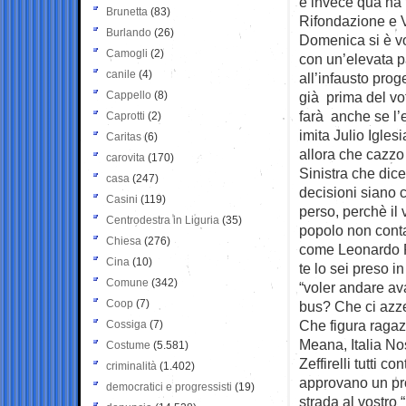
e invece qua ha t
Brunetta
(83)
Rifondazione e V
Burlando
(26)
Domenica si è vo
Camogli
(2)
con un’elevata pa
canile
(4)
all’infausto prog
Cappello
(8)
già prima del vo
farà anche se l
Caprotti
(2)
imita Julio Igle
Caritas
(6)
allora che cazzo 
carovita
(170)
Sinistra che dice
casa
(247)
decisioni siano 
Casini
(119)
perso, perchè il 
Centrodestra in Liguria
(35)
popolo non conta 
Chiesa
(276)
come Leonardo Pi
Cina
(10)
te lo sei preso 
Comune
(342)
“voler andare ava
Coop
(7)
bus? Che ci azz
Che figura ragaz
Cossiga
(7)
Meana, Italia Nos
Costume
(5.581)
Zeffirelli tutti 
criminalità
(1.402)
approvano un prog
democratici e progressisti
(19)
strada al vostro