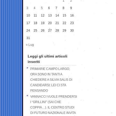
1
2
3
4
5
6
7
8
9
10
11
12
13
14
15
16
17
18
19
20
21
22
23
24
25
26
27
28
29
30
31
« Lug
Leggi gli ultimi articoli
inseriti
PRIMARIE CAMPO LARGO,
ORA SONO IN TANTI A
CHIEDERE A SILVIA SALIS DI
CANDIDARSI: LEI CI STA
PENSANDO
VANNACCI VUOLE PRENDERSI
I “GRILLINI” (SAI CHE
COPPIA…). IL CENTRO STUDI
DI FUTURO NAZIONALE INVITA