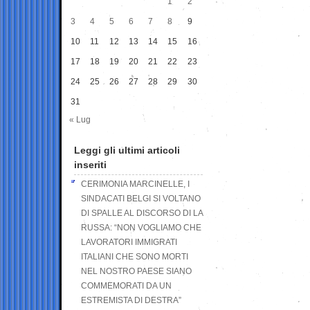
1
2
3
4
5
6
7
8
9
10
11
12
13
14
15
16
17
18
19
20
21
22
23
24
25
26
27
28
29
30
31
« Lug
Leggi gli ultimi articoli
inseriti
CERIMONIA MARCINELLE, I
SINDACATI BELGI SI VOLTANO
DI SPALLE AL DISCORSO DI LA
RUSSA: “NON VOGLIAMO CHE
LAVORATORI IMMIGRATI
ITALIANI CHE SONO MORTI
NEL NOSTRO PAESE SIANO
COMMEMORATI DA UN
ESTREMISTA DI DESTRA”