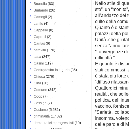
Nello stile di qu
Brunetta
(83)
sto”, un “monito”
Burlando
(26)
all’andazzo dei te
Camogli
(2)
culto della comu
canile
(4)
Quanto è distante
Cappello
(8)
palazzi della poli
Caprotti
(2)
Unità che gli it
Caritas
(6)
senza “annullare 
carovita
(170)
“convergenze di 
casa
(247)
difficoltà ”.
E quanto è distan
Casini
(119)
stati commessi, 
Centrodestra in Liguria
(35)
è stata più forte 
Chiesa
(276)
“diffuso rilassam
Cina
(10)
Quattordici minut
Comune
(342)
realtà , che solle
Coop
(7)
politica, dell’int
Cossiga
(7)
vaccino, fornisce
Costume
(5.581)
“Serietà , colla
criminalità
(1.402)
Insomma, volendo
democratici e progressisti
(19)
delle parole di M