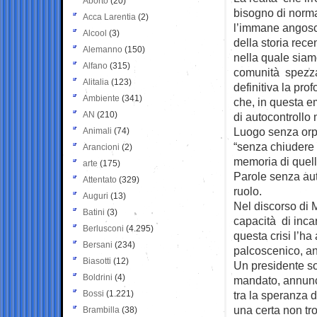
Aborto
(20)
bisogno di norma
Acca Larentia
(2)
l’immane angosci
Alcool
(3)
della storia rec
Alemanno
(150)
nella quale siam
Alfano
(315)
comunità spezzat
Alitalia
(123)
definitiva la pro
Ambiente
(341)
che, in questa 
AN
(210)
di autocontrollo 
Luogo senza orpel
Animali
(74)
“senza chiudere g
Arancioni
(2)
memoria di quell
arte
(175)
Parole senza aut
Attentato
(329)
ruolo.
Auguri
(13)
Nel discorso di M
Batini
(3)
capacità di incar
Berlusconi
(4.295)
questa crisi l’h
Bersani
(234)
palcoscenico, anc
Biasotti
(12)
Un presidente so
Boldrini
(4)
mandato, annunci
Bossi
(1.221)
tra la speranza d
una certa non tro
Brambilla
(38)