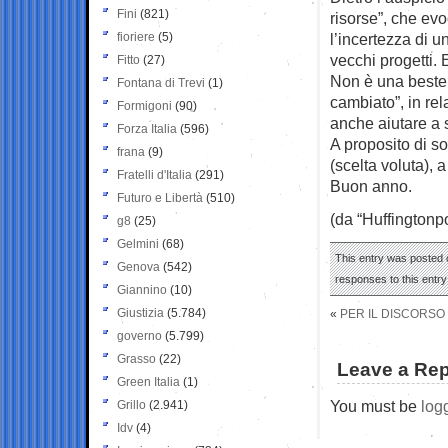
Fini
(821)
risorse”, che evo
fioriere
(5)
l’incertezza di 
vecchi progetti. 
Fitto
(27)
Non è una bestem
Fontana di Trevi
(1)
cambiato”, in rel
Formigoni
(90)
anche aiutare a 
Forza Italia
(596)
A proposito di so
frana
(9)
(scelta voluta), 
Fratelli d'Italia
(291)
Buon anno.
Futuro e Libertà
(510)
(da “Huffingtonpo
g8
(25)
Gelmini
(68)
This entry was posted o
Genova
(542)
responses to this entr
Giannino
(10)
Giustizia
(5.784)
«
PER IL DISCORSO 
governo
(5.799)
Grasso
(22)
Leave a Rep
Green Italia
(1)
You must be
log
Grillo
(2.941)
Idv
(4)