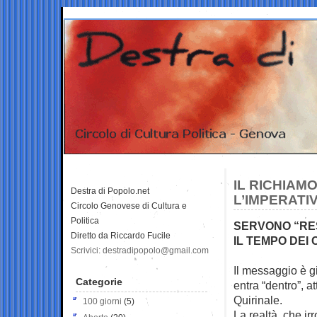
IL RICHIAM
Destra di Popolo.net
L’IMPERATI
Circolo Genovese di Cultura e
Politica
SERVONO “RES
Diretto da Riccardo Fucile
IL TEMPO DEI
Scrivici: destradipopolo@gmail.com
Il messaggio è gi
Categorie
entra “dentro”, a
Quirinale.
100 giorni
(5)
La realtà che ir