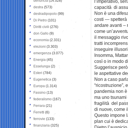
denuncia
(14.528)
l’imperativo, sen
capacità di assum
destra
(573)
Non è una difesa a
destradipopolo
(99)
costi — spetterà
Di Pietro
(101)
andare avanti – m
Diritti civili
(276)
come un’avventur
don Gallo
(9)
il messaggio rivol
economia
(2.331)
tratti incomprens
elezioni
(3.303)
inseguire illusori
emergenza
(3.077)
Insomma, Mattare
Energia
(45)
così o in modo d
Esselunga
(2)
Suggerisce però 
le aspettative deg
Esteri
(784)
Non a caso parla
Eugenetica
(3)
“ricostruzione”, 
Europa
(1.314)
pandemia non è u
Fassino
(13)
ma uno tsunami c
federalismo
(167)
fragilità del pa
Ferrara
(21)
di nuove, come il
Ferretti
(6)
Questo impone la
ferrovie
(133)
plan cui è dedica
finanziaria
(325)
Dietro l’auspicio