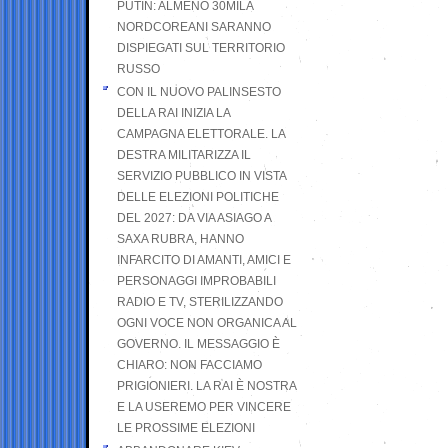
PUTIN: ALMENO 30MILA
NORDCOREANI SARANNO
DISPIEGATI SUL TERRITORIO
RUSSO
CON IL NUOVO PALINSESTO
DELLA RAI INIZIA LA
CAMPAGNA ELETTORALE. LA
DESTRA MILITARIZZA IL
SERVIZIO PUBBLICO IN VISTA
DELLE ELEZIONI POLITICHE
DEL 2027: DA VIA ASIAGO A
SAXA RUBRA, HANNO
INFARCITO DI AMANTI, AMICI E
PERSONAGGI IMPROBABILI
RADIO E TV, STERILIZZANDO
OGNI VOCE NON ORGANICA AL
GOVERNO. IL MESSAGGIO È
CHIARO: NON FACCIAMO
PRIGIONIERI. LA RAI È NOSTRA
E LA USEREMO PER VINCERE
LE PROSSIME ELEZIONI