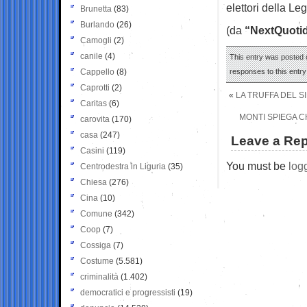
elettori della Le
Brunetta
(83)
Burlando
(26)
(da
“NextQuoti
Camogli
(2)
canile
(4)
This entry was posted o
Cappello
(8)
responses to this entr
Caprotti
(2)
«
LA TRUFFA DEL S
Caritas
(6)
MONTI SPIEGA C
carovita
(170)
casa
(247)
Leave a Rep
Casini
(119)
You must be
log
Centrodestra in Liguria
(35)
Chiesa
(276)
Cina
(10)
Comune
(342)
Coop
(7)
Cossiga
(7)
Costume
(5.581)
criminalità
(1.402)
democratici e progressisti
(19)