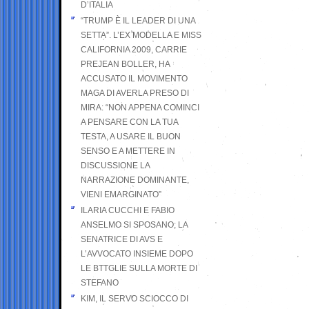
D’ITALIA
“TRUMP È IL LEADER DI UNA
SETTA”. L’EX MODELLA E MISS
CALIFORNIA 2009, CARRIE
PREJEAN BOLLER, HA
ACCUSATO IL MOVIMENTO
MAGA DI AVERLA PRESO DI
MIRA: “NON APPENA COMINCI
A PENSARE CON LA TUA
TESTA, A USARE IL BUON
SENSO E A METTERE IN
DISCUSSIONE LA
NARRAZIONE DOMINANTE,
VIENI EMARGINATO”
ILARIA CUCCHI E FABIO
ANSELMO SI SPOSANO; LA
SENATRICE DI AVS E
L’AVVOCATO INSIEME DOPO
LE BTTGLIE SULLA MORTE DI
STEFANO
KIM, IL SERVO SCIOCCO DI