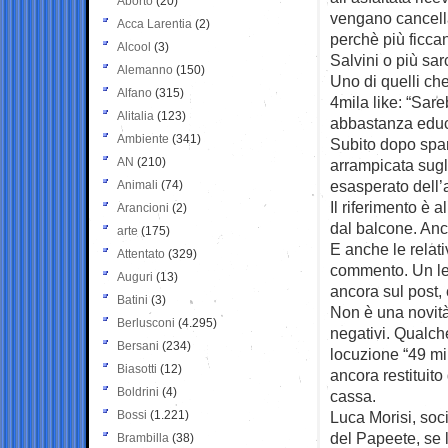
Aborto
(20)
vengano cancellat
Acca Larentia
(2)
perchè più ficcant
Alcool
(3)
Salvini o più sarc
Alemanno
(150)
Uno di quelli ch
Alfano
(315)
4mila like: “Sar
Alitalia
(123)
abbastanza educa
Ambiente
(341)
Subito dopo spar
AN
(210)
arrampicata sugl
esasperato dell’a
Animali
(74)
Il riferimento è 
Arancioni
(2)
dal balcone. An
arte
(175)
E anche le relat
Attentato
(329)
commento. Un let
Auguri
(13)
ancora sul post,
Batini
(3)
Non è una novità
Berlusconi
(4.295)
negativi. Qualche
Bersani
(234)
locuzione “49 mil
Biasotti
(12)
ancora restituit
Boldrini
(4)
cassa.
Bossi
(1.221)
Luca Morisi, soci
del Papeete, se l
Brambilla
(38)