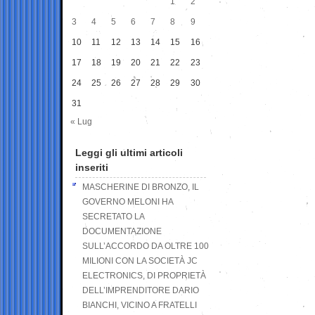
1
2
3
4
5
6
7
8
9
10
11
12
13
14
15
16
17
18
19
20
21
22
23
24
25
26
27
28
29
30
31
« Lug
Leggi gli ultimi articoli
inseriti
MASCHERINE DI BRONZO, IL
GOVERNO MELONI HA
SECRETATO LA
DOCUMENTAZIONE
SULL’ACCORDO DA OLTRE 100
MILIONI CON LA SOCIETÀ JC
ELECTRONICS, DI PROPRIETÀ
DELL’IMPRENDITORE DARIO
BIANCHI, VICINO A FRATELLI