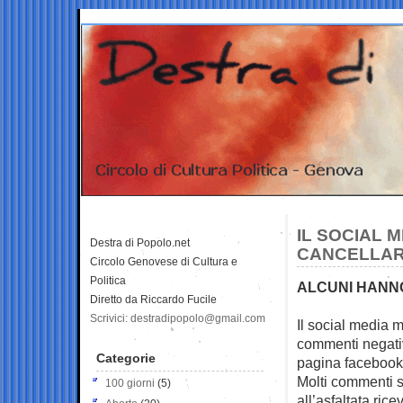
IL SOCIAL M
Destra di Popolo.net
CANCELLAR
Circolo Genovese di Cultura e
Politica
ALCUNI HANNO
Diretto da Riccardo Fucile
Scrivici: destradipopolo@gmail.com
Il social media m
commenti negati
Categorie
pagina facebook
Molti commenti so
100 giorni
(5)
all’asfaltata ri