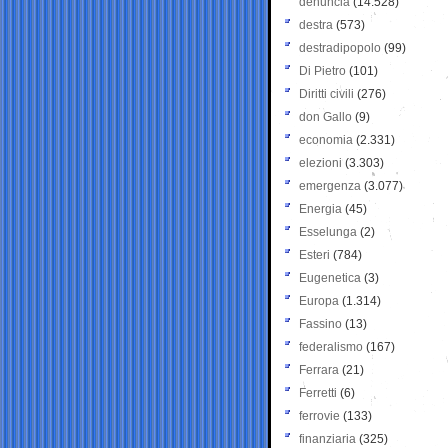
denuncia
(14.528)
destra
(573)
destradipopolo
(99)
Di Pietro
(101)
Diritti civili
(276)
don Gallo
(9)
economia
(2.331)
elezioni
(3.303)
emergenza
(3.077)
Energia
(45)
Esselunga
(2)
Esteri
(784)
Eugenetica
(3)
Europa
(1.314)
Fassino
(13)
federalismo
(167)
Ferrara
(21)
Ferretti
(6)
ferrovie
(133)
finanziaria
(325)