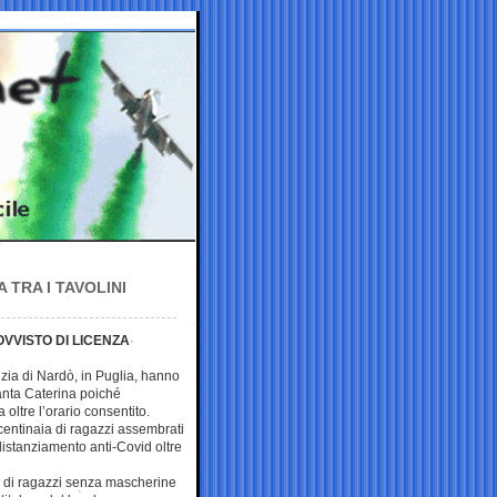
 TRA I TAVOLINI
VVISTO DI LICENZA
izia di Nardò, in Puglia, hanno
anta Caterina poiché
oltre l’orario consentito.
centinaia di ragazzi assembrati
istanziamento anti-Covid oltre
a di ragazzi senza mascherine