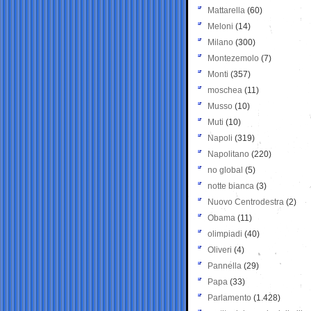
Mattarella
(60)
Meloni
(14)
Milano
(300)
Montezemolo
(7)
Monti
(357)
moschea
(11)
Musso
(10)
Muti
(10)
Napoli
(319)
Napolitano
(220)
no global
(5)
notte bianca
(3)
Nuovo Centrodestra
(2)
Obama
(11)
olimpiadi
(40)
Oliveri
(4)
Pannella
(29)
Papa
(33)
Parlamento
(1.428)