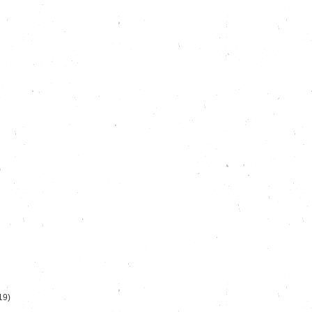
)
19)