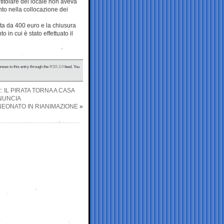
 titolare del locale non aveva
to nella collocazione dei
lta da 400 euro e la chiusura
o in cui è stato effettuato il
nses to this entry through the
RSS 2.0
feed. You
IL PIRATA TORNA A CASA
NUNCIA
NEONATO IN RIANIMAZIONE
»