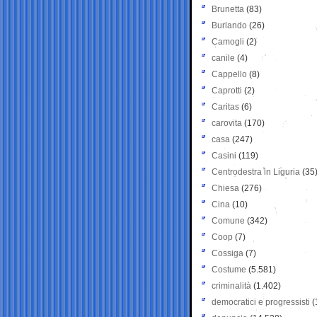
Brunetta
(83)
Burlando
(26)
Camogli
(2)
canile
(4)
Cappello
(8)
Caprotti
(2)
Caritas
(6)
carovita
(170)
casa
(247)
Casini
(119)
Centrodestra in Liguria
(35
Chiesa
(276)
Cina
(10)
Comune
(342)
Coop
(7)
Cossiga
(7)
Costume
(5.581)
criminalità
(1.402)
democratici e progressisti
(