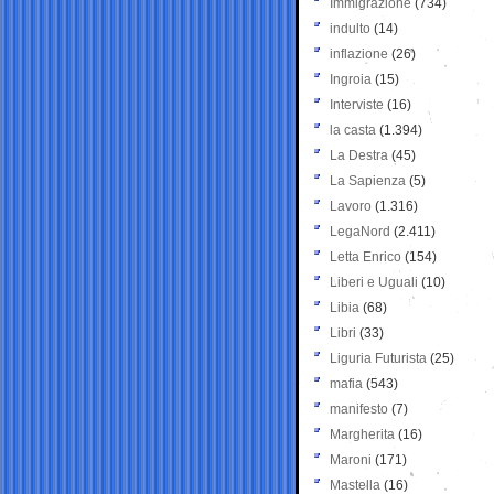
Immigrazione
(734)
indulto
(14)
inflazione
(26)
Ingroia
(15)
Interviste
(16)
la casta
(1.394)
La Destra
(45)
La Sapienza
(5)
Lavoro
(1.316)
LegaNord
(2.411)
Letta Enrico
(154)
Liberi e Uguali
(10)
Libia
(68)
Libri
(33)
Liguria Futurista
(25)
mafia
(543)
manifesto
(7)
Margherita
(16)
Maroni
(171)
Mastella
(16)