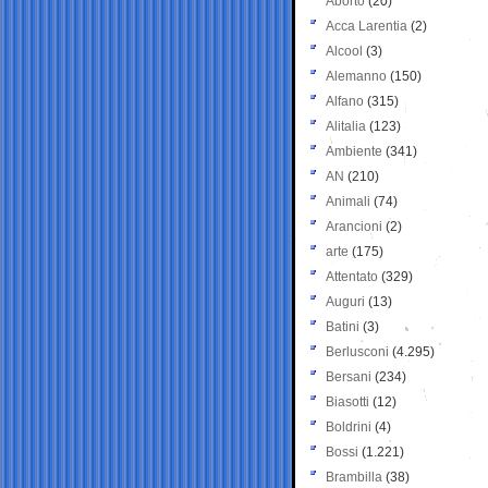
Aborto
(20)
Acca Larentia
(2)
Alcool
(3)
Alemanno
(150)
Alfano
(315)
Alitalia
(123)
Ambiente
(341)
AN
(210)
Animali
(74)
Arancioni
(2)
arte
(175)
Attentato
(329)
Auguri
(13)
Batini
(3)
Berlusconi
(4.295)
Bersani
(234)
Biasotti
(12)
Boldrini
(4)
Bossi
(1.221)
Brambilla
(38)