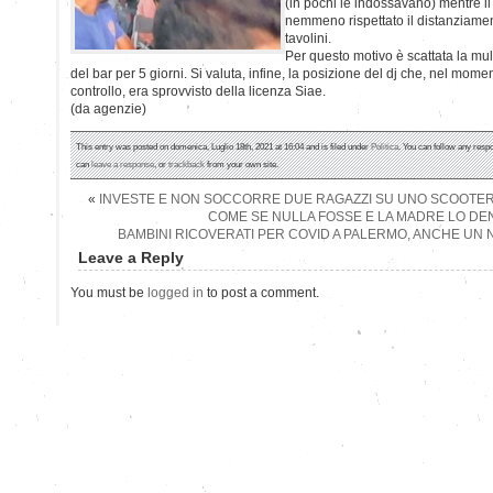
(in pochi le indossavano) mentre il
nemmeno rispettato il distanziamen
tavolini.
Per questo motivo è scattata la mu
del bar per 5 giorni. Si valuta, infine, la posizione del dj che, nel moment
controllo, era sprovvisto della licenza Siae.
(da agenzie)
This entry was posted on domenica, Luglio 18th, 2021 at 16:04 and is filed under
Politica
. You can follow any respo
can
leave a response
, or
trackback
from your own site.
«
INVESTE E NON SOCCORRE DUE RAGAZZI SU UNO SCOOTER: 
COME SE NULLA FOSSE E LA MADRE LO DE
BAMBINI RICOVERATI PER COVID A PALERMO, ANCHE UN 
Leave a Reply
You must be
logged in
to post a comment.