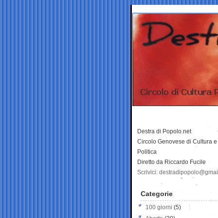
Destra di Popolo.net
Circolo Genovese di Cultura e
Politica
Diretto da Riccardo Fucile
Scrivici: destradipopolo@gma
Categorie
100 giorni
(5)