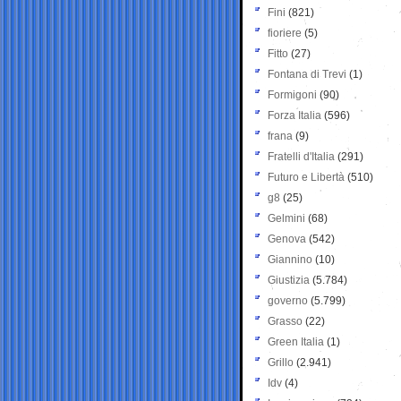
Fini
(821)
fioriere
(5)
Fitto
(27)
Fontana di Trevi
(1)
Formigoni
(90)
Forza Italia
(596)
frana
(9)
Fratelli d'Italia
(291)
Futuro e Libertà
(510)
g8
(25)
Gelmini
(68)
Genova
(542)
Giannino
(10)
Giustizia
(5.784)
governo
(5.799)
Grasso
(22)
Green Italia
(1)
Grillo
(2.941)
Idv
(4)