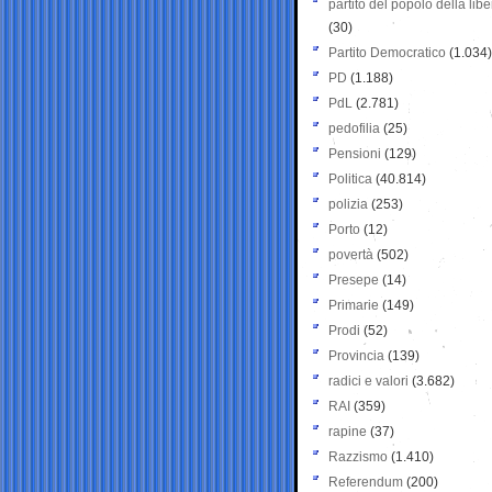
partito del popolo della libe
(30)
Partito Democratico
(1.034)
PD
(1.188)
PdL
(2.781)
pedofilia
(25)
Pensioni
(129)
Politica
(40.814)
polizia
(253)
Porto
(12)
povertà
(502)
Presepe
(14)
Primarie
(149)
Prodi
(52)
Provincia
(139)
radici e valori
(3.682)
RAI
(359)
rapine
(37)
Razzismo
(1.410)
Referendum
(200)