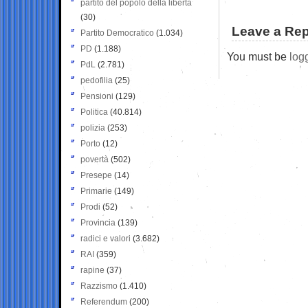
partito del popolo della libertà
(30)
Leave a Rep
Partito Democratico
(1.034)
PD
(1.188)
You must be
log
PdL
(2.781)
pedofilia
(25)
Pensioni
(129)
Politica
(40.814)
polizia
(253)
Porto
(12)
povertà
(502)
Presepe
(14)
Primarie
(149)
Prodi
(52)
Provincia
(139)
radici e valori
(3.682)
RAI
(359)
rapine
(37)
Razzismo
(1.410)
Referendum
(200)