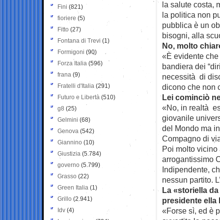
la salute costa, 
Fini
(821)
la politica non 
fioriere
(5)
pubblica è un obb
Fitto
(27)
bisogni, alla scu
Fontana di Trevi
(1)
No, molto chiar
Formigoni
(90)
«È evidente che i
Forza Italia
(596)
bandiera dei “dir
frana
(9)
necessità di disc
Fratelli d'Italia
(291)
dicono che non c’
Lei cominciò nell
Futuro e Libertà
(510)
«No, in realtà es
g8
(25)
giovanile univers
Gelmini
(68)
del Mondo ma ins
Genova
(542)
Compagno di viag
Giannino
(10)
Poi molto vicino
Giustizia
(5.784)
arrogantissimo Cr
governo
(5.799)
Indipendente, ch
Grasso
(22)
nessun partito. L
Green Italia
(1)
La «storiella d
Grillo
(2.941)
presidente ella
«Forse sì, ed è 
Idv
(4)