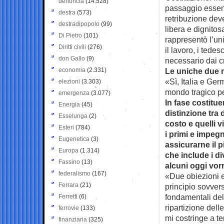
denuncia
(14.528)
passaggio essenzi
destra
(573)
retribuzione deve
destradipopolo
(99)
libera e dignitos
Di Pietro
(101)
rappresentò l’un
Diritti civili
(276)
il lavoro, i tede
don Gallo
(9)
necessario dai c
economia
(2.331)
Le uniche due n
«Sì, Italia e Ger
elezioni
(3.303)
mondo tragico pe
emergenza
(3.077)
In fase costitue
Energia
(45)
distinzione tra d
Esselunga
(2)
costo e quelli v
Esteri
(784)
i primi e impeg
Eugenetica
(3)
assicurarne il 
Europa
(1.314)
che include i di
Fassino
(13)
alcuni oggi vor
federalismo
(167)
«Due obiezioni ess
Ferrara
(21)
principio sovvers
fondamentali de
Ferretti
(6)
ripartizione dell
ferrovie
(133)
mi costringe a te
finanziaria
(325)