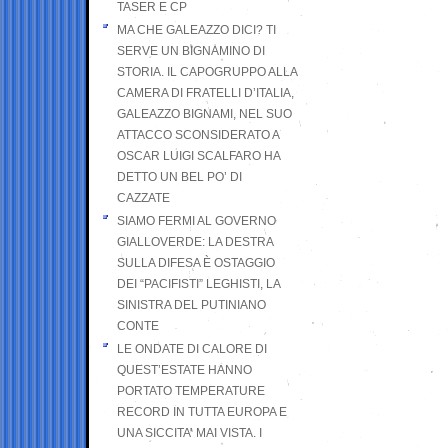
TASER E CP
MA CHE GALEAZZO DICI? TI
SERVE UN BIGNAMINO DI
STORIA. IL CAPOGRUPPO ALLA
CAMERA DI FRATELLI D’ITALIA,
GALEAZZO BIGNAMI, NEL SUO
ATTACCO SCONSIDERATO A
OSCAR LUIGI SCALFARO HA
DETTO UN BEL PO’ DI
CAZZATE
SIAMO FERMI AL GOVERNO
GIALLOVERDE: LA DESTRA
SULLA DIFESA È OSTAGGIO
DEI “PACIFISTI” LEGHISTI, LA
SINISTRA DEL PUTINIANO
CONTE
LE ONDATE DI CALORE DI
QUEST’ESTATE HANNO
PORTATO TEMPERATURE
RECORD IN TUTTA EUROPA E
UNA SICCITA’ MAI VISTA. I