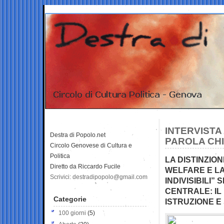
INTERVISTA 
Destra di Popolo.net
PAROLA CH
Circolo Genovese di Cultura e
Politica
LA DISTINZION
Diretto da Riccardo Fucile
WELFARE E LA 
Scrivici: destradipopolo@gmail.com
INDIVISIBILI”
CENTRALE: I
Categorie
ISTRUZIONE E
100 giorni
(5)