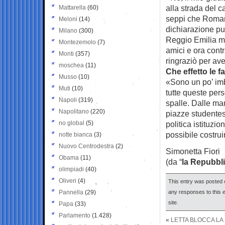
alla strada del 
Mattarella
(60)
seppi che Romano
Meloni
(14)
dichiarazione pub
Milano
(300)
Reggio Emilia mi
Montezemolo
(7)
amici e ora contr
Monti
(357)
ringraziò per ave
moschea
(11)
Che effetto le 
Musso
(10)
«Sono un po’ im
Muti
(10)
tutte queste pers
Napoli
(319)
spalle. Dalle man
Napolitano
(220)
piazze studentesc
no global
(5)
politica istituzi
possibile costrui
notte bianca
(3)
Nuovo Centrodestra
(2)
Simonetta Fiori
Obama
(11)
(da “
la Repubbl
olimpiadi
(40)
Oliveri
(4)
This entry was posted o
Pannella
(29)
any responses to this 
site.
Papa
(33)
Parlamento
(1.428)
«
LETTA BLOCCA LA