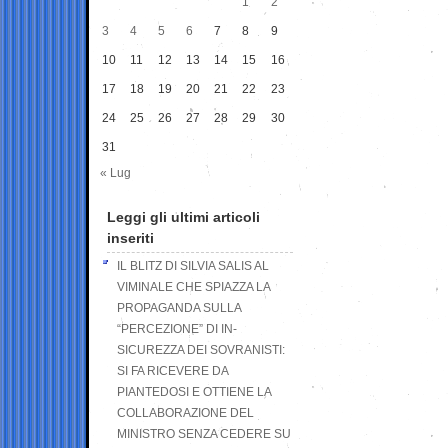
1
2
3
4
5
6
7
8
9
10
11
12
13
14
15
16
17
18
19
20
21
22
23
24
25
26
27
28
29
30
31
« Lug
Leggi gli ultimi articoli
inseriti
IL BLITZ DI SILVIA SALIS AL
VIMINALE CHE SPIAZZA LA
PROPAGANDA SULLA
“PERCEZIONE” DI IN-
SICUREZZA DEI SOVRANISTI:
SI FA RICEVERE DA
PIANTEDOSI E OTTIENE LA
COLLABORAZIONE DEL
MINISTRO SENZA CEDERE SU