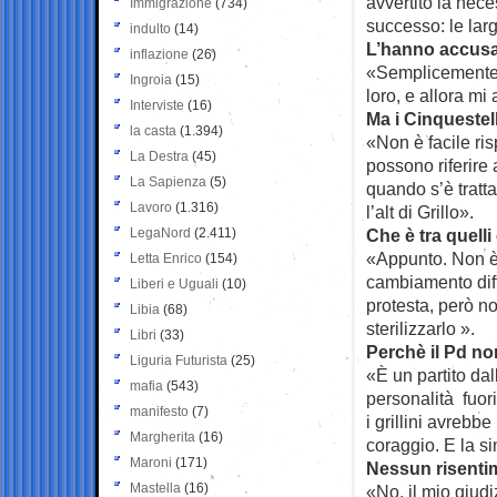
avvertito la nece
Immigrazione
(734)
successo: le lar
indulto
(14)
L’hanno accusata
inflazione
(26)
«Semplicemente p
Ingroia
(15)
loro, e allora mi
Interviste
(16)
Ma i Cinquestel
la casta
(1.394)
«Non è facile ri
La Destra
(45)
possono riferire 
La Sapienza
(5)
quando s’è tratt
Lavoro
(1.316)
l’alt di Grillo».
LegaNord
(2.411)
Che è tra quelli
«Appunto. Non è 
Letta Enrico
(154)
cambiamento diffu
Liberi e Uguali
(10)
protesta, però no
Libia
(68)
sterilizzarlo ».
Libri
(33)
Perchè il Pd non
Liguria Futurista
(25)
«È un partito dal
mafia
(543)
personalità fuori
manifesto
(7)
i grillini avrebb
Margherita
(16)
coraggio. E la s
Maroni
(171)
Nessun risenti
Mastella
(16)
«No, il mio giud