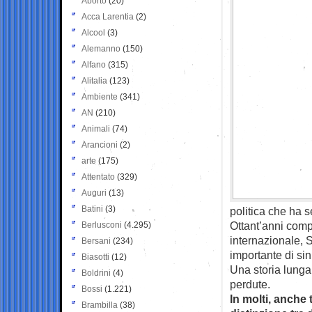
Aborto
(20)
Acca Larentia
(2)
Alcool
(3)
Alemanno
(150)
Alfano
(315)
Alitalia
(123)
Ambiente
(341)
AN
(210)
Animali
(74)
Arancioni
(2)
arte
(175)
Attentato
(329)
Auguri
(13)
Batini
(3)
politica che ha 
Ottant’anni compi
Berlusconi
(4.295)
internazionale, 
Bersani
(234)
importante di sin
Biasotti
(12)
Una storia lunga 
Boldrini
(4)
perdute.
Bossi
(1.221)
In molti, anche 
Brambilla
(38)