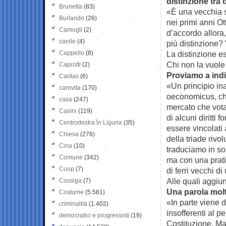
distinzione tra 
Brunetta
(83)
«È una vecchia st
Burlando
(26)
nei primi anni O
Camogli
(2)
d’accordo allora
canile
(4)
più distinzione?
Cappello
(8)
La distinzione es
Chi non la vuole
Caprotti
(2)
Proviamo a indi
Caritas
(6)
«Un principio ina
carovita
(170)
oeconomicus, che
casa
(247)
mercato che vota
Casini
(119)
di alcuni diritti
Centrodestra in Liguria
(35)
essere vincolati 
Chiesa
(276)
della triade rivo
Cina
(10)
traduciamo in sol
Comune
(342)
ma con una pratic
Coop
(7)
di ferri vecchi d
Alle quali aggiu
Cossiga
(7)
Una parola molt
Costume
(5.581)
«In parte viene d
criminalità
(1.402)
insofferenti al p
democratici e progressisti
(19)
Costituzione. Ma