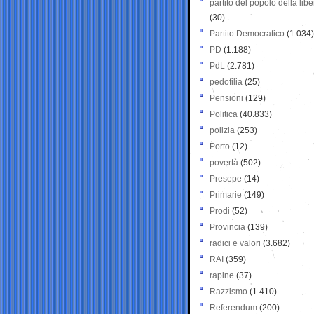
partito del popolo della libe
(30)
Partito Democratico
(1.034)
PD
(1.188)
PdL
(2.781)
pedofilia
(25)
Pensioni
(129)
Politica
(40.833)
polizia
(253)
Porto
(12)
povertà
(502)
Presepe
(14)
Primarie
(149)
Prodi
(52)
Provincia
(139)
radici e valori
(3.682)
RAI
(359)
rapine
(37)
Razzismo
(1.410)
Referendum
(200)