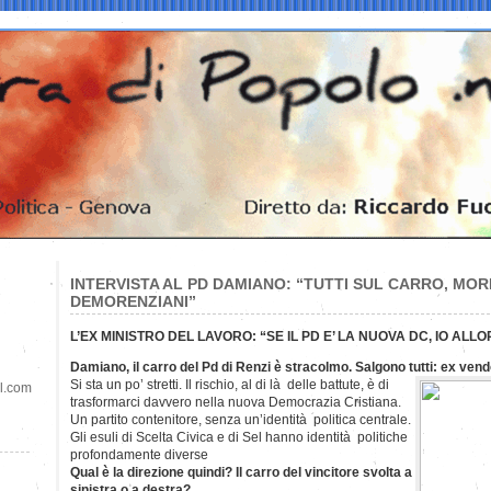
INTERVISTA AL PD DAMIANO: “TUTTI SUL CARRO, MO
DEMORENZIANI”
L’EX MINISTRO DEL LAVORO: “SE IL PD E’ LA NUOVA DC, IO AL
Damiano, il carro del Pd di Renzi è stracolmo. Salgono tutti: ex ven
Si sta un po’ stretti. Il rischio, al di là delle battute, è di
il.com
trasformarci davvero nella nuova Democrazia Cristiana.
Un partito contenitore, senza un’identità politica centrale.
Gli esuli di Scelta Civica e di Sel hanno identità politiche
profondamente diverse
Qual è la direzione quindi? Il carro del vincitore svolta a
sinistra o a destra?