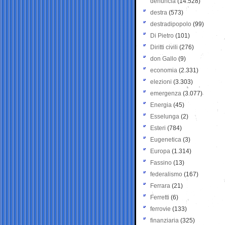
denuncia
(14.528)
destra
(573)
destradipopolo
(99)
Di Pietro
(101)
Diritti civili
(276)
don Gallo
(9)
economia
(2.331)
elezioni
(3.303)
emergenza
(3.077)
Energia
(45)
Esselunga
(2)
Esteri
(784)
Eugenetica
(3)
Europa
(1.314)
Fassino
(13)
federalismo
(167)
Ferrara
(21)
Ferretti
(6)
ferrovie
(133)
finanziaria
(325)