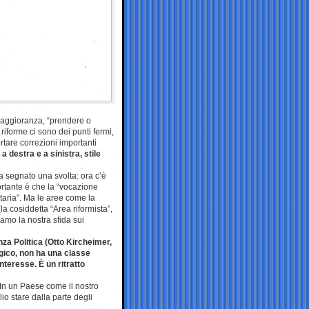
maggioranza, “prendere o
iforme ci sono dei punti fermi,
rtare correzioni importanti
 destra e a sinistra, stile
a segnato una svolta: ora c’è
rtante è che la “vocazione
itaria”. Ma le aree come la
la cosiddetta “Area riformista”,
amo la nostra sfida sui
enza Politica (Otto Kircheimer,
ogico, non ha una classe
nteresse. È un ritratto
 In un Paese come il nostro
io stare dalla parte degli