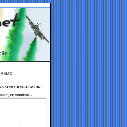
RIREMO
LORA SONO DONAT-CATTIN”
doliani, ex montiani…