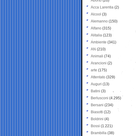
Aborto
(20)
Acca Larentia
(2)
Alcool
(3)
Alemanno
(150)
Alfano
(315)
Alitalia
(123)
Ambiente
(341)
AN
(210)
Animali
(74)
Arancioni
(2)
arte
(175)
Attentato
(329)
Auguri
(13)
Batini
(3)
Berlusconi
(4.295)
Bersani
(234)
Biasotti
(12)
Boldrini
(4)
Bossi
(1.221)
Brambilla
(38)