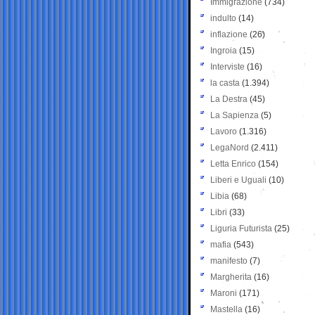
Immigrazione
(734)
indulto
(14)
inflazione
(26)
Ingroia
(15)
Interviste
(16)
la casta
(1.394)
La Destra
(45)
La Sapienza
(5)
Lavoro
(1.316)
LegaNord
(2.411)
Letta Enrico
(154)
Liberi e Uguali
(10)
Libia
(68)
Libri
(33)
Liguria Futurista
(25)
mafia
(543)
manifesto
(7)
Margherita
(16)
Maroni
(171)
Mastella
(16)