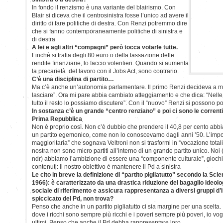
In fondo il renzismo è una variante del blairismo. Con
Blair si diceva che il centrosinistra fosse l’unico ad avere il
diritto di fare politiche di destra. Con Renzi potremmo dire
che si fanno contemporaneamente politiche di sinistra e
di destra
A lei e agli altri “compagni” però tocca votarle tutte.
Finchè si tratta degli 80 euro o della tassazione delle
rendite finanziarie, lo faccio volentieri. Quando si aumenta
la precarietà del lavoro con il Jobs Act, sono contrario.
C’è una disciplina di partito…
Ma c’è anche un’autonomia parlamentare. Il primo Renzi decideva a 
lasciare”. Ora mi pare abbia cambiato atteggiamento e che dica: “Nelle r
tutto il resto lo possiamo discutere”. Con il “nuovo” Renzi si possono po
In sostanza c’è un grande “centro renziano” e poi ci sono le correnti a
Prima Repubblica
Non è proprio così. Non c’è dubbio che prendere il 40,8 per cento abbi
un partito egemonico, come non lo conoscevamo dagli anni ’50. L’impo
maggioritaria” che sognava Veltroni non si trasformi in “vocazione total
nostra non sono micro partiti all’interno di un grande partito unico. Noi (
ndr) abbiamo l’ambizione di essere una “componente culturale”, giochi
contenuti: il nostro obiettivo è mantenere il Pd a sinistra
Le cito in breve la definizione di “partito pigliatutto” secondo la Sci
1966): è caratterizzato da una drastica riduzione del bagaglio ideol
sociale di riferimento e assicura rappresentanza a diversi gruppi d’i
spiccicato del Pd, non trova?
Penso che anche in un partito pigliatutto ci sia margine per una scelta.
dove i ricchi sono sempre più ricchi e i poveri sempre più poveri, io vogl
ultimi. Penso che anche il Pd debba rappresentare loro