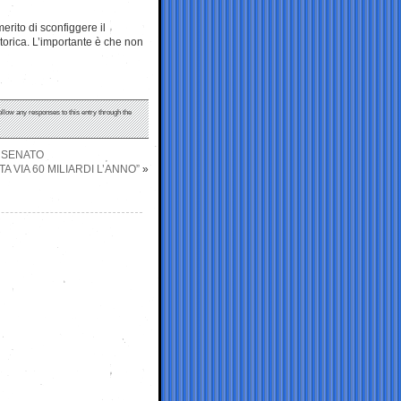
erito di sconfiggere il
torica. L’importante è che non
ollow any responses to this entry through the
L SENATO
A VIA 60 MILIARDI L’ANNO”
»