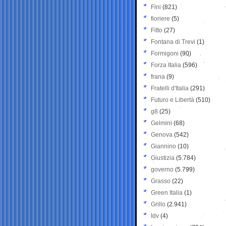
Fini
(821)
fioriere
(5)
Fitto
(27)
Fontana di Trevi
(1)
Formigoni
(90)
Forza Italia
(596)
frana
(9)
Fratelli d'Italia
(291)
Futuro e Libertà
(510)
g8
(25)
Gelmini
(68)
Genova
(542)
Giannino
(10)
Giustizia
(5.784)
governo
(5.799)
Grasso
(22)
Green Italia
(1)
Grillo
(2.941)
Idv
(4)