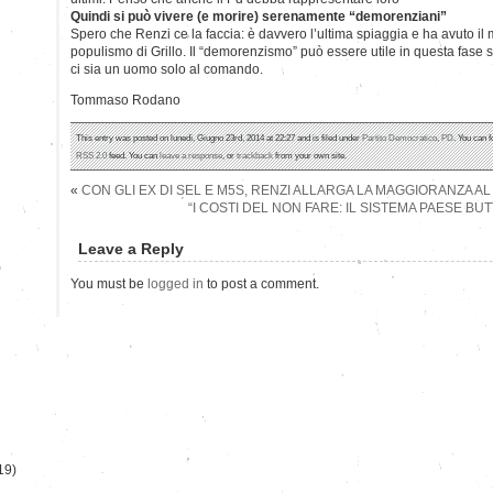
Quindi si può vivere (e morire) serenamente “demorenziani”
Spero che Renzi ce la faccia: è davvero l’ultima spiaggia e ha avuto il m
populismo di Grillo. Il “demorenzismo” può essere utile in questa fase s
ci sia un uomo solo al comando.
Tommaso Rodano
This entry was posted on lunedì, Giugno 23rd, 2014 at 22:27 and is filed under
Partito Democratico
,
PD
. You can f
RSS 2.0
feed. You can
leave a response
, or
trackback
from your own site.
«
CON GLI EX DI SEL E M5S, RENZI ALLARGA LA MAGGIORANZA A
“I COSTI DEL NON FARE: IL SISTEMA PAESE BUTT
Leave a Reply
)
You must be
logged in
to post a comment.
19)