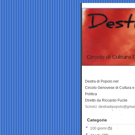
Destra di Popolo.net
Circolo Genovese di Cultura e
Politica
Diretto da Riccardo Fucile
Scrivici: destradipopolo@gma
Categorie
100 giorni
(5)