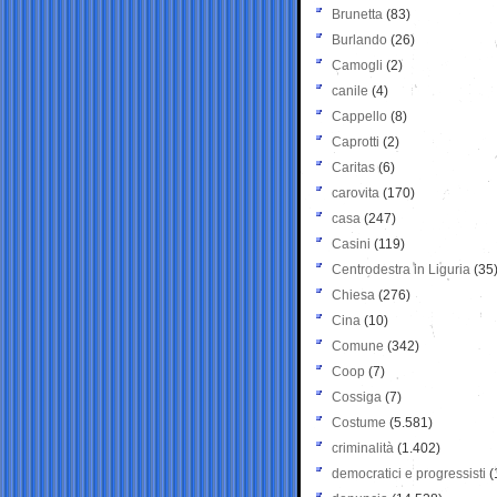
Brunetta
(83)
Burlando
(26)
Camogli
(2)
canile
(4)
Cappello
(8)
Caprotti
(2)
Caritas
(6)
carovita
(170)
casa
(247)
Casini
(119)
Centrodestra in Liguria
(35
Chiesa
(276)
Cina
(10)
Comune
(342)
Coop
(7)
Cossiga
(7)
Costume
(5.581)
criminalità
(1.402)
democratici e progressisti
(