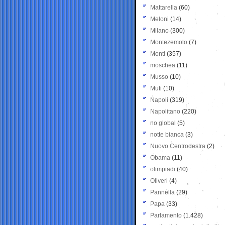
Mattarella
(60)
Meloni
(14)
Milano
(300)
Montezemolo
(7)
Monti
(357)
moschea
(11)
Musso
(10)
Muti
(10)
Napoli
(319)
Napolitano
(220)
no global
(5)
notte bianca
(3)
Nuovo Centrodestra
(2)
Obama
(11)
olimpiadi
(40)
Oliveri
(4)
Pannella
(29)
Papa
(33)
Parlamento
(1.428)