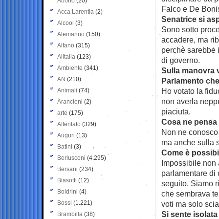
Aborto
(20)
Falco e De Boni
Acca Larentia
(2)
Senatrice si as
Alcool
(3)
Sono sotto proce
Alemanno
(150)
accadere, ma rib
Alfano
(315)
perchè sarebbe in
Alitalia
(123)
di governo.
Ambiente
(341)
Sulla manovra vo
AN
(210)
Parlamento che
Ho votato la fid
Animali
(74)
non averla neppu
Arancioni
(2)
piaciuta.
arte
(175)
Cosa ne pensa d
Attentato
(329)
Non ne conosco 
Auguri
(13)
ma anche sulla s
Batini
(3)
Come è possibi
Berlusconi
(4.295)
Impossibile non a
Bersani
(234)
parlamentare di 
Biasotti
(12)
seguito. Siamo ri
Boldrini
(4)
che sembrava ter
Bossi
(1.221)
voti ma solo sci
Si sente isolat
Brambilla
(38)