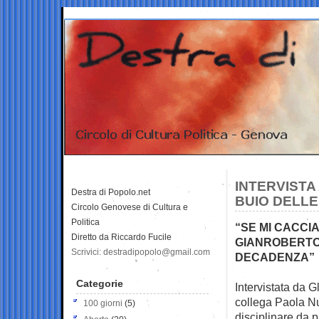
INTERVISTA
Destra di Popolo.net
BUIO DELLE
Circolo Genovese di Cultura e
Politica
“SE MI CACCI
Diretto da Riccardo Fucile
GIANROBERTO 
Scrivici: destradipopolo@gmail.com
DECADENZA”
Categorie
Intervistata da G
collega Paola 
100 giorni
(5)
disciplinare da 