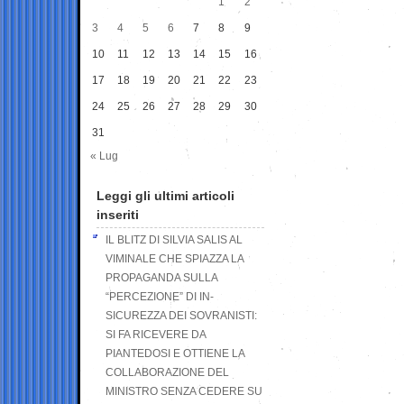
1
2
3
4
5
6
7
8
9
10
11
12
13
14
15
16
17
18
19
20
21
22
23
24
25
26
27
28
29
30
31
« Lug
Leggi gli ultimi articoli
inseriti
IL BLITZ DI SILVIA SALIS AL
VIMINALE CHE SPIAZZA LA
PROPAGANDA SULLA
“PERCEZIONE” DI IN-
SICUREZZA DEI SOVRANISTI:
SI FA RICEVERE DA
PIANTEDOSI E OTTIENE LA
COLLABORAZIONE DEL
MINISTRO SENZA CEDERE SU