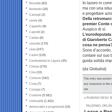
Io lavoro in comm
Brunetta
(83)
ma con una situa
Burlando
(26)
e progettare azio
Camogli
(2)
Della retromarci
canile
(4)
premier Conte c
Cappello
(8)
Auspico di sì.
Caprotti
(2)
L’eurodeputata 
Caritas
(6)
di Giaroberto C
carovita
(170)
cosa ne pensa
casa
(247)
Sono d’accordo, 
contare sul suo 
Casini
(119)
guida solida imp
Centrodestra in Liguria
(35)
Chiesa
(276)
(da Globalist)
Cina
(10)
Comune
(342)
This entry was posted 
Coop
(7)
any responses to this 
site.
Cossiga
(7)
Costume
(5.581)
«
RUBANO GESU’ B
criminalità
(1.402)
PALERMO, ORLAN
democratici e progressisti
(19)
Leave a Rep