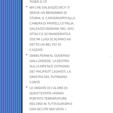
TASER E CP
MA CHE GALEAZZO DICI? TI
SERVE UN BIGNAMINO DI
STORIA. IL CAPOGRUPPO ALLA
CAMERA DI FRATELLI D’ITALIA,
GALEAZZO BIGNAMI, NEL SUO
ATTACCO SCONSIDERATO A
OSCAR LUIGI SCALFARO HA
DETTO UN BEL PO’ DI
CAZZATE
SIAMO FERMI AL GOVERNO
GIALLOVERDE: LA DESTRA
SULLA DIFESA È OSTAGGIO
DEI “PACIFISTI” LEGHISTI, LA
SINISTRA DEL PUTINIANO
CONTE
LE ONDATE DI CALORE DI
QUEST’ESTATE HANNO
PORTATO TEMPERATURE
RECORD IN TUTTA EUROPA E
UNA SICCITA’ MAI VISTA. I