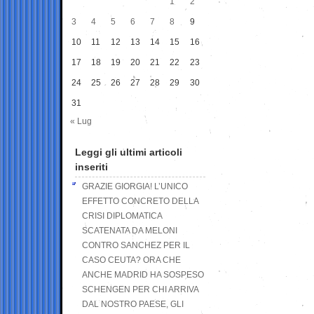
1
2
3
4
5
6
7
8
9
10
11
12
13
14
15
16
17
18
19
20
21
22
23
24
25
26
27
28
29
30
31
« Lug
Leggi gli ultimi articoli
inseriti
GRAZIE GIORGIA! L’UNICO
EFFETTO CONCRETO DELLA
CRISI DIPLOMATICA
SCATENATA DA MELONI
CONTRO SANCHEZ PER IL
CASO CEUTA? ORA CHE
ANCHE MADRID HA SOSPESO
SCHENGEN PER CHI ARRIVA
DAL NOSTRO PAESE, GLI