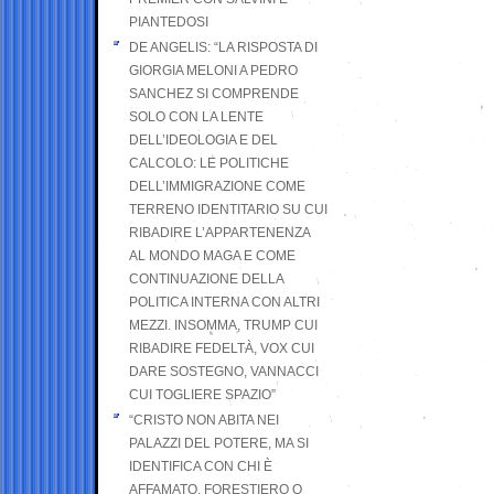
PIANTEDOSI
DE ANGELIS: “LA RISPOSTA DI
GIORGIA MELONI A PEDRO
SANCHEZ SI COMPRENDE
SOLO CON LA LENTE
DELL’IDEOLOGIA E DEL
CALCOLO: LE POLITICHE
DELL’IMMIGRAZIONE COME
TERRENO IDENTITARIO SU CUI
RIBADIRE L’APPARTENENZA
AL MONDO MAGA E COME
CONTINUAZIONE DELLA
POLITICA INTERNA CON ALTRI
MEZZI. INSOMMA, TRUMP CUI
RIBADIRE FEDELTÀ, VOX CUI
DARE SOSTEGNO, VANNACCI
CUI TOGLIERE SPAZIO”
“CRISTO NON ABITA NEI
PALAZZI DEL POTERE, MA SI
IDENTIFICA CON CHI È
AFFAMATO, FORESTIERO O