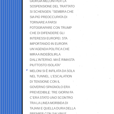
GIORGIA MELONI PER LA
SOSPENSIONE DEL TRATTATO
SI SCHENGEN: “SEMBRA CHE
SIA PIÙ PREOCCUPATA DI
TORNARE A FARSI
FOTOGRAFARE CON TRUMP
CHE DI DIFENDERE GLI
INTERESSI EUROPEI. STA
IMPORTANDO IN EUROPA
UN’AGENDA POLITICA CHE
MIRA A INDEBOLIRLA
DALL’INTERNO. MA È RIMASTA
PIUTTOSTO ISOLATA”
MELONI SI È INFILATA DA SOLA
NEL TUNNEL. L’ESCALATION
DI TENSIONE CON IL
GOVERNO SPAGNOLO ERA
PREVEDIBILE: TRE GIORNI FA
C’ERA STATO UNO SCONTRO
TRA LA LINEA MORBIDA DI
TAJANI E QUELLA DURA DELLA
PREMIER CON SALVINI E