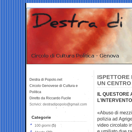
ISPETTORE D
Destra di Popolo.net
UN CENTRO
Circolo Genovese di Cultura e
Politica
IL QUESTORE 
Diretto da Riccardo Fucile
L’INTERVENTO
Scrivici: destradipopolo@gmail.com
«Abuso di mezzi 
Categorie
polizia ad
Agrige
video circolato i
100 giorni
(5)
e umiliato due r