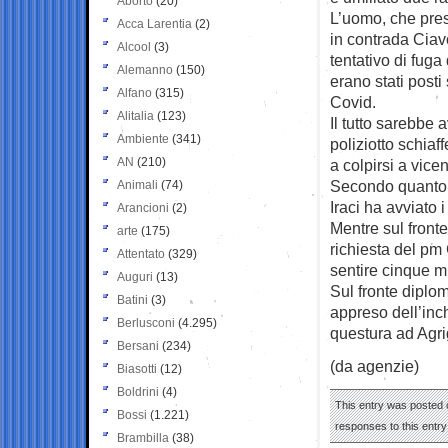
Aborto
(20)
L’uomo, che pres
Acca Larentia
(2)
in contrada Ciav
Alcool
(3)
tentativo di fuga
Alemanno
(150)
erano stati posti
Alfano
(315)
Covid.
Alitalia
(123)
Il tutto sarebbe 
Ambiente
(341)
poliziotto schiaf
AN
(210)
a colpirsi a vice
Secondo quanto r
Animali
(74)
Iraci ha avviato i
Arancioni
(2)
Mentre sul fronte
arte
(175)
richiesta del pm 
Attentato
(329)
sentire cinque mi
Auguri
(13)
Sul fronte diplo
Batini
(3)
appreso dell’inch
Berlusconi
(4.295)
questura ad Agri
Bersani
(234)
(da agenzie)
Biasotti
(12)
Boldrini
(4)
This entry was posted 
Bossi
(1.221)
responses to this entr
Brambilla
(38)