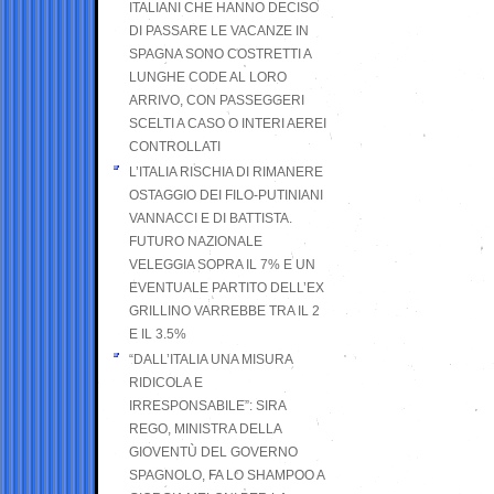
ITALIANI CHE HANNO DECISO
DI PASSARE LE VACANZE IN
SPAGNA SONO COSTRETTI A
LUNGHE CODE AL LORO
ARRIVO, CON PASSEGGERI
SCELTI A CASO O INTERI AEREI
CONTROLLATI
L’ITALIA RISCHIA DI RIMANERE
OSTAGGIO DEI FILO-PUTINIANI
VANNACCI E DI BATTISTA.
FUTURO NAZIONALE
VELEGGIA SOPRA IL 7% E UN
EVENTUALE PARTITO DELL’EX
GRILLINO VARREBBE TRA IL 2
E IL 3.5%
“DALL’ITALIA UNA MISURA
RIDICOLA E
IRRESPONSABILE”: SIRA
REGO, MINISTRA DELLA
GIOVENTÙ DEL GOVERNO
SPAGNOLO, FA LO SHAMPOO A