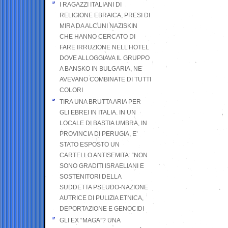
I RAGAZZI ITALIANI DI
RELIGIONE EBRAICA, PRESI DI
MIRA DA ALCUNI NAZISKIN
CHE HANNO CERCATO DI
FARE IRRUZIONE NELL’HOTEL
DOVE ALLOGGIAVA IL GRUPPO
A BANSKO IN BULGARIA, NE
AVEVANO COMBINATE DI TUTTI
COLORI
TIRA UNA BRUTTA ARIA PER
GLI EBREI IN ITALIA. IN UN
LOCALE DI BASTIA UMBRA, IN
PROVINCIA DI PERUGIA, E’
STATO ESPOSTO UN
CARTELLO ANTISEMITA: “NON
SONO GRADITI ISRAELIANI E
SOSTENITORI DELLA
SUDDETTA PSEUDO-NAZIONE
AUTRICE DI PULIZIA ETNICA,
DEPORTAZIONE E GENOCIDI
GLI EX “MAGA”? UNA