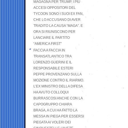
MAGAGNA PER TRUMP. I PIÙ
ACCESI OPPOSITORI DEL
TYCOON SONO I SUOI EX FAN,
CHE LO ACCUSANO DI AVER
TRADITO LA CAUSA “MAGA”. E
ORA SI RIUNISCONO PER
LANCIARE IL PARTITO
“AMERICA FIRST”
FACCIA A FACCIA IN
TRANSATLANTICO TRA
LORENZO GUERINI E IL
RESPONSABILE ESTERI
PEPPE PROVENZANO SULLA
MOZIONE CONTRO IL RIARMO.
L’EX MINISTRO DELLA DIFESA
HA AVUTO COLLOQUI
BURRASCOSI ANCHE CON LA
CAPOGRUPPO CHIARA
BRAGA, A CUI HA FATTO LA
MESSA IN PIEGA PER ESSERSI
PIEGATA AI VOLERI DEI