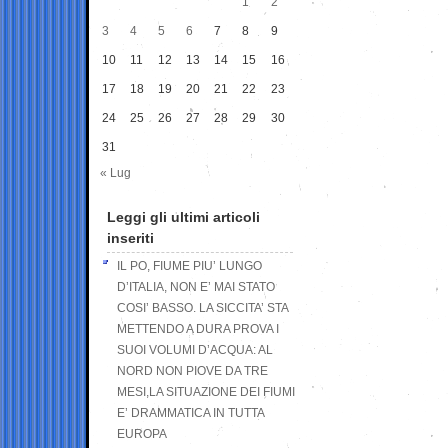
1
2
3
4
5
6
7
8
9
10
11
12
13
14
15
16
17
18
19
20
21
22
23
24
25
26
27
28
29
30
31
« Lug
Leggi gli ultimi articoli
inseriti
IL PO, FIUME PIU’ LUNGO
D’ITALIA, NON E’ MAI STATO
COSI’ BASSO. LA SICCITA’ STA
METTENDO A DURA PROVA I
SUOI VOLUMI D’ACQUA: AL
NORD NON PIOVE DA TRE
MESI,LA SITUAZIONE DEI FIUMI
E’ DRAMMATICA IN TUTTA
EUROPA