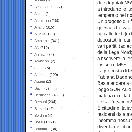
Aborto
(20)
due deputati M5S,
Acca Larentia
(2)
a introdurre lo iu
Alcool
(3)
temperato nel no
Alemanno
(150)
Un progetto di ri
questo, che va 
Alfano
(315)
agli altri testi (in
Alitalia
(123)
depositati in pa
Ambiente
(341)
vari partiti (ad 
AN
(210)
della Lega Nord)
Animali
(74)
a riscrivere la l
Arancioni
(2)
Ius soli e M5S.
arte
(175)
La proposta di l
Attentato
(329)
Fabiana Dadone e
Auguri
(13)
Basta andare a c
Batini
(3)
legge SORIAL e 
materia di cittad
Berlusconi
(4.295)
Cosa c’è scritto?
Bersani
(234)
È cittadino itali
Biasotti
(12)
residenti da alme
Boldrini
(4)
Insomma nessun i
Bossi
(1.221)
diventarne cittad
Brambilla
(38)