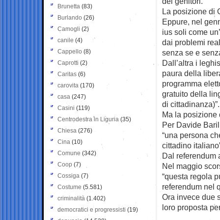
dei genitori.
Brunetta
(83)
La posizione di G
Burlando
(26)
Eppure, nel genn
Camogli
(2)
ius soli come un’
canile
(4)
dai problemi reali
Cappello
(8)
senza se e senza 
Dall’altra i legh
Caprotti
(2)
paura della liber
Caritas
(6)
programma eletto
carovita
(170)
gratuito della lin
casa
(247)
di cittadinanza)”.
Casini
(119)
Ma la posizione d
Centrodestra in Liguria
(35)
Per Davide Baril
Chiesa
(276)
“una persona che
Cina
(10)
cittadino italiano
Comune
(342)
Dal referendum a
Coop
(7)
Nel maggio scors
“questa regola p
Cossiga
(7)
referendum nel qu
Costume
(5.581)
Ora invece due s
criminalità
(1.402)
loro proposta per
democratici e progressisti
(19)