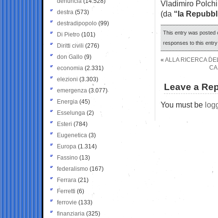
denuncia
(14.528)
Vladimiro Polchi
destra
(573)
(da
“la Repubbl
destradipopolo
(99)
This entry was posted o
Di Pietro
(101)
responses to this entr
Diritti civili
(276)
don Gallo
(9)
«
ALLA RICERCA DE
CA
economia
(2.331)
elezioni
(3.303)
Leave a Rep
emergenza
(3.077)
Energia
(45)
You must be
log
Esselunga
(2)
Esteri
(784)
Eugenetica
(3)
Europa
(1.314)
Fassino
(13)
federalismo
(167)
Ferrara
(21)
Ferretti
(6)
ferrovie
(133)
finanziaria
(325)