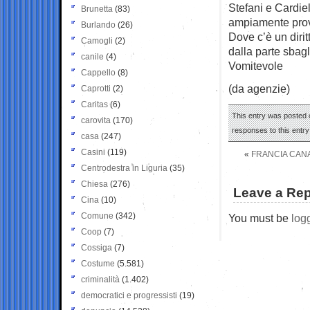
Stefani e Cardiel
Brunetta
(83)
ampiamente prova
Burlando
(26)
Dove c’è un dirit
Camogli
(2)
dalla parte sbagl
canile
(4)
Vomitevole
Cappello
(8)
(da agenzie)
Caprotti
(2)
Caritas
(6)
This entry was posted o
carovita
(170)
responses to this entr
casa
(247)
Casini
(119)
«
FRANCIA CANA
Centrodestra in Liguria
(35)
Chiesa
(276)
Leave a Rep
Cina
(10)
Comune
(342)
You must be
log
Coop
(7)
Cossiga
(7)
Costume
(5.581)
criminalità
(1.402)
democratici e progressisti
(19)