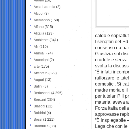
Aborto
(20)
Acca Larentia
(2)
Alcool
(3)
Alemanno
(150)
Alfano
(315)
Alitalia
(123)
caldo e soprattut
Ambiente
(341)
I senatori del Pd
AN
(210)
consenso da part
Giustizia sul dis
Animali
(74)
crudele e senza 
Arancioni
(2)
svolta la discus
arte
(175)
“È infatti incom
Attentato
(329)
rafforzare le tut
Auguri
(13)
domestici. Si tra
Batini
(3)
madre morta e il
Berlusconi
(4.295)
per tutelarli? Il
Bersani
(234)
materia, aveva a
Biasotti
(12)
Forza Italia del
Boldrini
(4)
approvasse rapi
Bossi
(1.221)
“È inspiegabile –
Lega che con le 
Brambilla
(38)