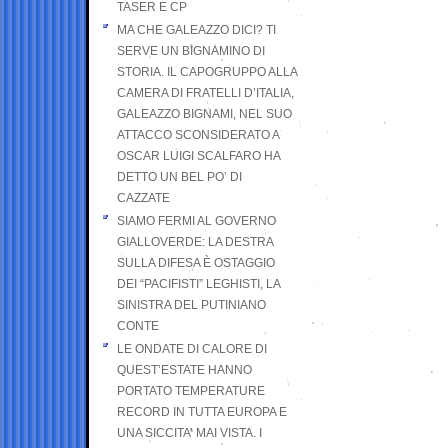
TASER E CP
MA CHE GALEAZZO DICI? TI
SERVE UN BIGNAMINO DI
STORIA. IL CAPOGRUPPO ALLA
CAMERA DI FRATELLI D’ITALIA,
GALEAZZO BIGNAMI, NEL SUO
ATTACCO SCONSIDERATO A
OSCAR LUIGI SCALFARO HA
DETTO UN BEL PO’ DI
CAZZATE
SIAMO FERMI AL GOVERNO
GIALLOVERDE: LA DESTRA
SULLA DIFESA È OSTAGGIO
DEI “PACIFISTI” LEGHISTI, LA
SINISTRA DEL PUTINIANO
CONTE
LE ONDATE DI CALORE DI
QUEST’ESTATE HANNO
PORTATO TEMPERATURE
RECORD IN TUTTA EUROPA E
UNA SICCITA’ MAI VISTA. I