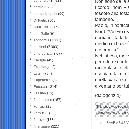
denuncia
(14.528)
Non sono della su
ricordo i nomi –
destra
(573)
fossero alla festa
destradipopolo
(99)
tampone.
Di Pietro
(101)
Paolo, in partic
Diritti civili
(276)
Nord: “Volevo ess
don Gallo
(9)
domani. Ha fatto 
economia
(2.331)
medico di base è 
elezioni
(3.303)
elettronica”.
emergenza
(3.077)
Nell’attesa, ins
Energia
(45)
per ridurre i pot
Esselunga
(2)
racconta al telef
rischiare la mia 
Esteri
(784)
quella vacanza i
Eugenetica
(3)
diventarlo per tut
Europa
(1.314)
Fassino
(13)
(da agenzie)
federalismo
(167)
Ferrara
(21)
This entry was posted o
responses to this entr
Ferretti
(6)
ferrovie
(133)
«
IL RAVE ABUSI
finanziaria
(325)