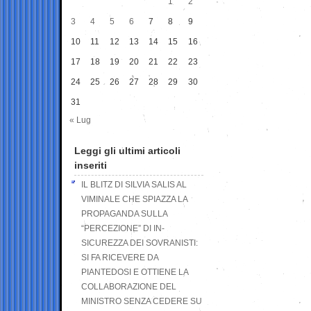
1
2
3
4
5
6
7
8
9
10
11
12
13
14
15
16
17
18
19
20
21
22
23
24
25
26
27
28
29
30
31
« Lug
Leggi gli ultimi articoli
inseriti
IL BLITZ DI SILVIA SALIS AL
VIMINALE CHE SPIAZZA LA
PROPAGANDA SULLA
“PERCEZIONE” DI IN-
SICUREZZA DEI SOVRANISTI:
SI FA RICEVERE DA
PIANTEDOSI E OTTIENE LA
COLLABORAZIONE DEL
MINISTRO SENZA CEDERE SU