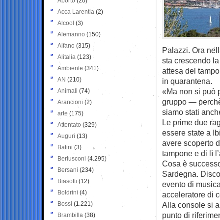
Aborto
(20)
Acca Larentia
(2)
Alcool
(3)
Alemanno
(150)
Alfano
(315)
Palazzi. Ora nell
Alitalia
(123)
sta crescendo la
Ambiente
(341)
attesa del tampo
AN
(210)
in quarantena.
«Ma non si può p
Animali
(74)
gruppo — perchè 
Arancioni
(2)
siamo stati anche 
arte
(175)
Le prime due ra
Attentato
(329)
essere state a Ib
Auguri
(13)
avere scoperto di
Batini
(3)
tampone e di lì 
Berlusconi
(4.295)
Cosa è successo?
Bersani
(234)
Sardegna. Discot
Biasotti
(12)
evento di musica
Boldrini
(4)
acceleratore di c
Bossi
(1.221)
Alla console si a
punto di riferim
Brambilla
(38)