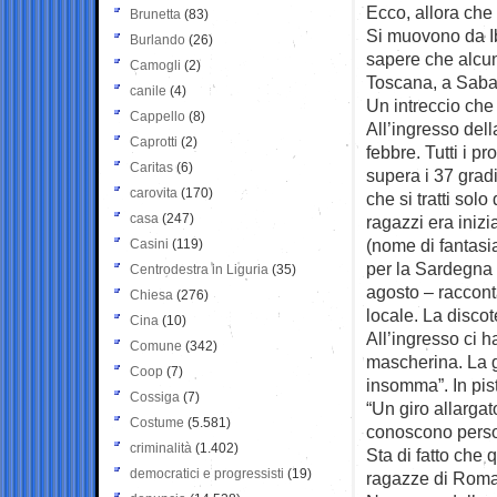
Ecco, allora che 
Brunetta
(83)
Si muovono da Ib
Burlando
(26)
sapere che alcun
Camogli
(2)
Toscana, a Sabau
canile
(4)
Un intreccio che 
Cappello
(8)
All’ingresso dell
Caprotti
(2)
febbre. Tutti i p
Caritas
(6)
supera i 37 grad
carovita
(170)
che si tratti sol
casa
(247)
ragazzi era inizi
(nome di fantasia
Casini
(119)
per la Sardegna 
Centrodestra in Liguria
(35)
agosto – raccont
Chiesa
(276)
locale. La discot
Cina
(10)
All’ingresso ci h
Comune
(342)
mascherina. La g
Coop
(7)
insomma”. In pist
Cossiga
(7)
“Un giro allargat
Costume
(5.581)
conoscono person
criminalità
(1.402)
Sta di fatto che
democratici e progressisti
(19)
ragazze di Roma