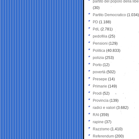
partito del popolo della libe
(30)
Partito Democratico
(1.034)
PD
(1.188)
PdL
(2.781)
pedofilia
(25)
Pensioni
(129)
Politica
(40.833)
polizia
(253)
Porto
(12)
povertà
(502)
Presepe
(14)
Primarie
(149)
Prodi
(52)
Provincia
(139)
radici e valori
(3.682)
RAI
(359)
rapine
(37)
Razzismo
(1.410)
Referendum
(200)