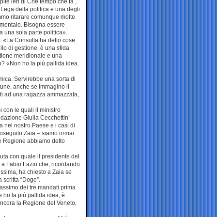
pite ieri di Che tempo che fa ,
Lega della politica e una degli
mmo ritarare comunque molte
ndamentale. Bisogna essere
 a una sola parte politica».
a: «La Consulta ha detto cose
ollo di gestione, è una sfida
stione meridionale e una
o? «Non ho la più pallida idea.
mica. Servirebbe una sorta di
ortune, anche se immagino il
nti ad una ragazza ammazzata,
con le quali il ministro
ndazione Giulia Cecchettin’
a nel nostro Paese e i casi di
roseguito Zaia – siamo ormai
ome Regione abbiamo detto
ttuta con quale il presidente del
’ a Fabio Fazio che, ricordando
ssima, ha chiesto a Zaia se
 scritta “Doge”.
massimo dei tre mandati prima
 ho la più pallida idea, è
ancora la Regione del Veneto,