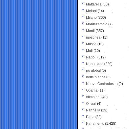
Mattarella
(60)
Meloni
(14)
Milano
(300)
Montezemolo
(7)
Monti
(357)
moschea
(11)
Musso
(10)
Muti
(10)
Napoli
(319)
Napolitano
(220)
no global
(5)
notte bianca
(3)
Nuovo Centrodestra
(2)
Obama
(11)
olimpiadi
(40)
Oliveri
(4)
Pannella
(29)
Papa
(33)
Parlamento
(1.428)