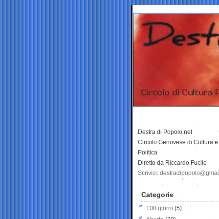
Destra di Popolo.net
Circolo Genovese di Cultura e
Politica
Diretto da Riccardo Fucile
Scrivici: destradipopolo@gma
Categorie
100 giorni
(5)