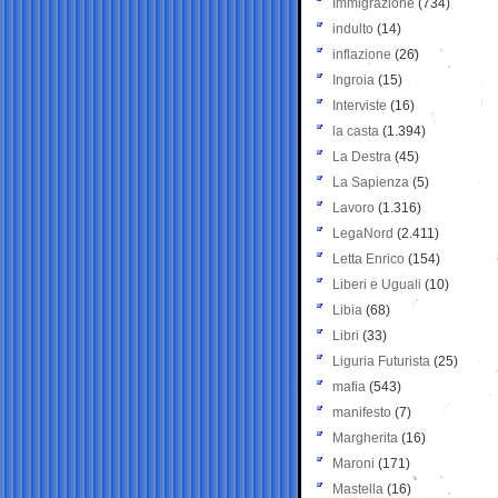
Immigrazione
(734)
indulto
(14)
inflazione
(26)
Ingroia
(15)
Interviste
(16)
la casta
(1.394)
La Destra
(45)
La Sapienza
(5)
Lavoro
(1.316)
LegaNord
(2.411)
Letta Enrico
(154)
Liberi e Uguali
(10)
Libia
(68)
Libri
(33)
Liguria Futurista
(25)
mafia
(543)
manifesto
(7)
Margherita
(16)
Maroni
(171)
Mastella
(16)