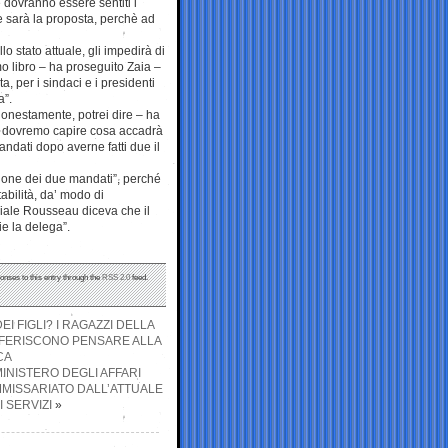
dovranno essere sentiti i
e sarà la proposta, perchè ad
o stato attuale, gli impedirà di
mo libro – ha proseguito Zaia –
, per i sindaci e i presidenti
a”.
onestamente, potrei dire – ha
oi dovremo capire cosa accadrà
dati dopo averne fatti due il
zione dei due mandati”, perché
tabilità, da’ modo di
ciale Rousseau diceva che il
ie la delega”.
onses to this entry through the
RSS 2.0
feed.
 FIGLI? I RAGAZZI DELLA
EFERISCONO PENSARE ALLA
CA
MINISTERO DEGLI AFFARI
OMMISSARIATO DALL’ATTUALE
 SERVIZI
»