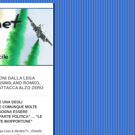
FONI DALLA LEGA
SSIMILANO ROMEO,
 ATTACCA ALZO ZERO
E UNA DEGLI
RE COMUNQUE MOLTE
BISOGNA ESSERE
PARTE POLITICA” … “LE
ATE INOPPORTUNE”
ga così a destra?», chiede