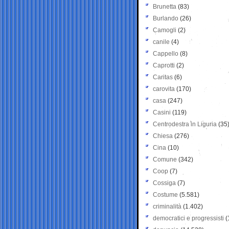
Brunetta
(83)
Burlando
(26)
Camogli
(2)
canile
(4)
Cappello
(8)
Caprotti
(2)
Caritas
(6)
carovita
(170)
casa
(247)
Casini
(119)
Centrodestra in Liguria
(35
Chiesa
(276)
Cina
(10)
Comune
(342)
Coop
(7)
Cossiga
(7)
Costume
(5.581)
criminalità
(1.402)
democratici e progressisti
(