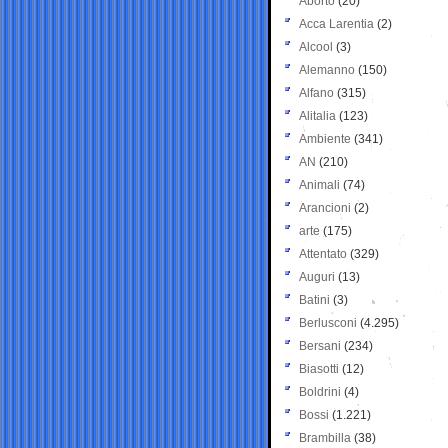
Aborto
(20)
Acca Larentia
(2)
Alcool
(3)
Alemanno
(150)
Alfano
(315)
Alitalia
(123)
Ambiente
(341)
AN
(210)
Animali
(74)
Arancioni
(2)
arte
(175)
Attentato
(329)
Auguri
(13)
Batini
(3)
Berlusconi
(4.295)
Bersani
(234)
Biasotti
(12)
Boldrini
(4)
Bossi
(1.221)
Brambilla
(38)