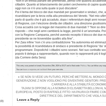
“Non è un’eresia parlare del premierato, penso che qualora accadesse 
cittadini. Quanto al bilanciamento dei poteri cercheremo di capire qual
oggi non ce n’è una sulla quale si può discutere”.
Poi il tema del blocco dei due mandati per governatori e sindaci, che, all
ricandidarsi per la terza volta alla presidenza del Veneto. “Nel mio ulti
parlo di quello che è già accaduto, dopo i referendum degli anni novanta
di Regione, con l’elezione diretta dei cittadini. una direzione giustissim
Cosa accadrà con la legge del massimo di due mandati ? “Non so dire 
risposto – che negli anni cambierà la legge, perché è un’anomalia. P
con la Regione Campania, perché avendo recepito il blocco dei due man
presidente se ne troverebbe quattro alla fine”..
Per Zaia infine “non c’è una contraddizione “tra autonomia ed elimina
la possibilità di ricandidatura di sindaco e presidente di Regione “da’ s
programmare. Dopodiché i cittadini sono sovrani. Nel suo contratto so
popolo ti delega a rappresentarlo, quando non lo rappresenti più ti togl
)
(da Corriere della Sera)
This entry was posted on lunedì, Novembre 25th, 2024 at 20:27 and is filed under
Politica
. You can follow any resp
You can
leave a response
, or
trackback
from your own site.
«
SE NON SI VEDE UN FUTURO, PERCHÉ METTERE AL MONDO DEI
GENERAZIONE Z NON VOGLIONO PIÙ DIVENTARE GENITORI: PR
CARRIERA E ALLA STABILITÀ ECONOMI
TAJANI SI OPPONE ALLA NOMINA DI ELISABETTA BELLONI AL 
EUROPEI AL POSTO DI RAFFAELE FITTO: HA PAURA DI FINIRE C
DIRETTRICE DEL DIPARTIMENTO CHE VIGILA SUI
Leave a Reply
19)