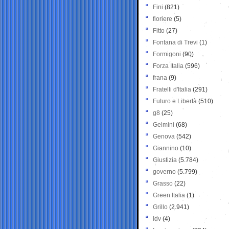
Fini
(821)
fioriere
(5)
Fitto
(27)
Fontana di Trevi
(1)
Formigoni
(90)
Forza Italia
(596)
frana
(9)
Fratelli d'Italia
(291)
Futuro e Libertà
(510)
g8
(25)
Gelmini
(68)
Genova
(542)
Giannino
(10)
Giustizia
(5.784)
governo
(5.799)
Grasso
(22)
Green Italia
(1)
Grillo
(2.941)
Idv
(4)