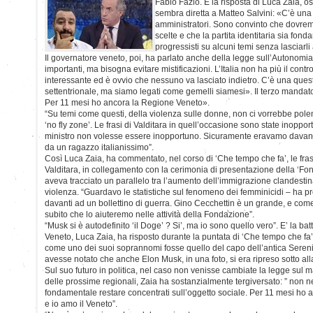
Fabio Fazio. E la risposta di Luca Zaia, os
sembra diretta a Matteo Salvini: «C’è una 
amministratori. Sono convinto che dovre
scelte e che la partita identitaria sia fo
progressisti su alcuni temi senza lasciarli
Il governatore veneto, poi, ha parlato anche della legge sull’Autonomi
importanti, ma bisogna evitare mistificazioni. L’Italia non ha più il contr
interessante ed è ovvio che nessuno va lasciato indietro. C’è una que
settentrionale, ma siamo legati come gemelli siamesi». Il terzo mandat
Per 11 mesi ho ancora la Regione Veneto».
“Su temi come questi, della violenza sulle donne, non ci vorrebbe pole
‘no fly zone’. Le frasi di Valditara in quell’occasione sono state inopp
ministro non volesse essere inopportuno. Sicuramente eravamo dava
da un ragazzo italianissimo”.
Così Luca Zaia, ha commentato, nel corso di ‘Che tempo che fa’, le frasi 
Valditara, in collegamento con la cerimonia di presentazione della ‘Fo
aveva tracciato un parallelo tra l’aumento dell’immigrazione clandestin
violenza. “Guardavo le statistiche sul fenomeno dei femminicidi – ha p
davanti ad un bollettino di guerra. Gino Cecchettin è un grande, e c
subito che lo aiuteremo nelle attività della Fondazione”.
“Musk si è autodefinito ‘il Doge’ ? Si’, ma io sono quello vero”. E’ la ba
Veneto, Luca Zaia, ha risposto durante la puntata di ‘Che tempo che fa
come uno dei suoi soprannomi fosse quello del capo dell’antica Sereni
avesse notato che anche Elon Musk, in una foto, si era ripreso sotto alla
Sul suo futuro in politica, nel caso non venisse cambiate la legge sul 
delle prossime regionali, Zaia ha sostanzialmente tergiversato: ” non ne
fondamentale restare concentrati sull’oggetto sociale. Per 11 mesi ho 
e io amo il Veneto”.