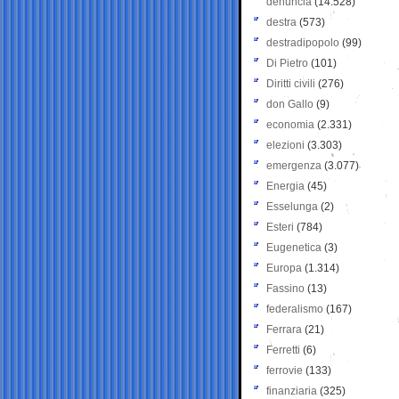
denuncia
(14.528)
destra
(573)
destradipopolo
(99)
Di Pietro
(101)
Diritti civili
(276)
don Gallo
(9)
economia
(2.331)
elezioni
(3.303)
emergenza
(3.077)
Energia
(45)
Esselunga
(2)
Esteri
(784)
Eugenetica
(3)
Europa
(1.314)
Fassino
(13)
federalismo
(167)
Ferrara
(21)
Ferretti
(6)
ferrovie
(133)
finanziaria
(325)