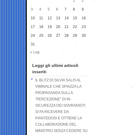
1
2
3
4
5
6
7
8
9
10
11
12
13
14
15
16
17
18
19
20
21
22
23
24
25
26
27
28
29
30
31
« Lug
Leggi gli ultimi articoli
inseriti
IL BLITZ DI SILVIA SALIS AL
VIMINALE CHE SPIAZZA LA
PROPAGANDA SULLA
“PERCEZIONE” DI IN-
SICUREZZA DEI SOVRANISTI:
SI FA RICEVERE DA
PIANTEDOSI E OTTIENE LA
COLLABORAZIONE DEL
MINISTRO SENZA CEDERE SU