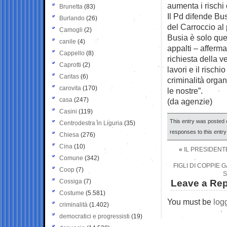
aumenta i rischi 
Brunetta
(83)
Il Pd difende Bu
Burlando
(26)
del Carroccio al 
Camogli
(2)
Busia è solo quel
canile
(4)
appalti – afferm
Cappello
(8)
richiesta della 
Caprotti
(2)
lavori e il rischi
Caritas
(6)
criminalità orga
carovita
(170)
le nostre”.
casa
(247)
(da agenzie)
Casini
(119)
This entry was posted o
Centrodestra in Liguria
(35)
responses to this entr
Chiesa
(276)
Cina
(10)
«
IL PRESIDENT
Comune
(342)
FIGLI DI COPPIE
Coop
(7)
S
Cossiga
(7)
Leave a Rep
Costume
(5.581)
You must be
log
criminalità
(1.402)
democratici e progressisti
(19)