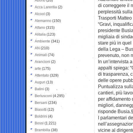
Aborto
(20)
di correggere il
Acca Larentia
(2)
perplessità sulla
Alcool
(3)
Trasporti Matteo 
Alemanno
(150)
“Gravi, inqualifi
Alfano
(315)
presidente Busia
Alitalia
(123)
migliaia di sinda
Ambiente
(341)
stare più in quel
AN
(210)
della Lega – Busi
prevenuto, non n
Animali
(74)
In un’intervista
Arancioni
(2)
appalti spiega: “
arte
(175)
di trasparenza, c
Attentato
(329)
delle opere pubb
Auguri
(13)
Puntualizza sulla
Batini
(3)
cantieri, più lav
Berlusconi
(4.295)
per affidamento d
Bersani
(234)
migliori, dannegg
Biasotti
(12)
risponde Busia.
Boldrini
(4)
I parlamentari de
Bossi
(1.221)
nell’assegnazion
vicine al dirigen
Brambilla
(38)