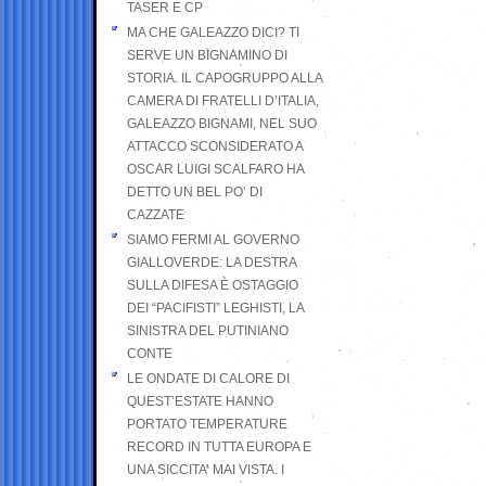
TASER E CP
MA CHE GALEAZZO DICI? TI
SERVE UN BIGNAMINO DI
STORIA. IL CAPOGRUPPO ALLA
CAMERA DI FRATELLI D’ITALIA,
GALEAZZO BIGNAMI, NEL SUO
ATTACCO SCONSIDERATO A
OSCAR LUIGI SCALFARO HA
DETTO UN BEL PO’ DI
CAZZATE
SIAMO FERMI AL GOVERNO
GIALLOVERDE: LA DESTRA
SULLA DIFESA È OSTAGGIO
DEI “PACIFISTI” LEGHISTI, LA
SINISTRA DEL PUTINIANO
CONTE
LE ONDATE DI CALORE DI
QUEST’ESTATE HANNO
PORTATO TEMPERATURE
RECORD IN TUTTA EUROPA E
UNA SICCITA’ MAI VISTA. I