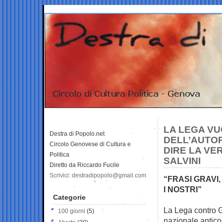
LA LEGA VU
Destra di Popolo.net
DELL’AUTOR
Circolo Genovese di Cultura e
DIRE LA VER
Politica
SALVINI
Diretto da Riccardo Fucile
Scrivici: destradipopolo@gmail.com
“FRASI GRAVI,
I NOSTRI”
Categorie
La Lega contro G
100 giorni
(5)
nazionale antico