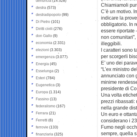
denuncia
(14.528)
Chiamiamoli pure
destra
(573)
C’è un motivo. I
destradipopolo
(99)
indicare la prov
Di Pietro
(101)
obbligatorio. In r
Diritti civili
(276)
essere riportate –
don Gallo
(9)
non comunitari”, 
economia
(2.331)
illeggibili.
I caratteri sono 
elezioni
(3.303)
per scorgerli bi
emergenza
(3.077)
E’ uno dei parave
Energia
(45)
“L’ex ministro d
Esselunga
(2)
annunciato con g
Esteri
(784)
minime rendesse 
Eugenetica
(3)
presidente di Col
Europa
(1.314)
Una volta etichett
Fassino
(13)
prezzi ribassati: 
federalismo
(167)
nella grande dis
Ferrara
(21)
Un euro e ottanta
considerano i 23
Ferretti
(6)
Fumo negli occhi
ferrovie
(133)
sempre, quella sì,
finanziaria
(325)