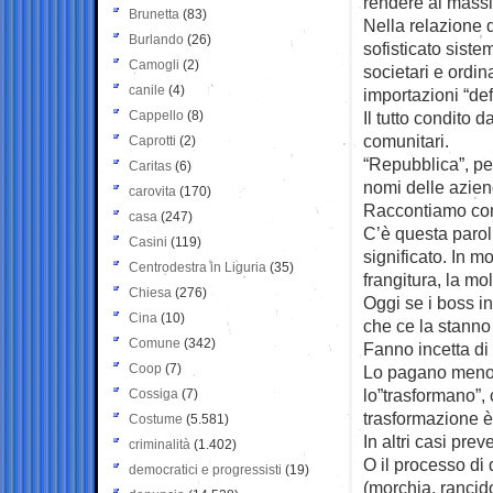
rendere al mass
Brunetta
(83)
Nella relazione d
Burlando
(26)
sofisticato siste
Camogli
(2)
societari e ordina
canile
(4)
importazioni “def
Cappello
(8)
Il tutto condito d
comunitari.
Caprotti
(2)
“Repubblica”, per
Caritas
(6)
nomi delle aziend
carovita
(170)
Raccontiamo com
casa
(247)
C’è questa paroli
Casini
(119)
significato. In 
Centrodestra in Liguria
(35)
frangitura, la mo
Chiesa
(276)
Oggi se i boss in
Cina
(10)
che ce la stanno 
Comune
(342)
Fanno incetta di 
Coop
(7)
Lo pagano meno di
lo”trasformano”, 
Cossiga
(7)
trasformazione è
Costume
(5.581)
In altri casi pre
criminalità
(1.402)
O il processo di 
democratici e progressisti
(19)
(morchia, rancido,