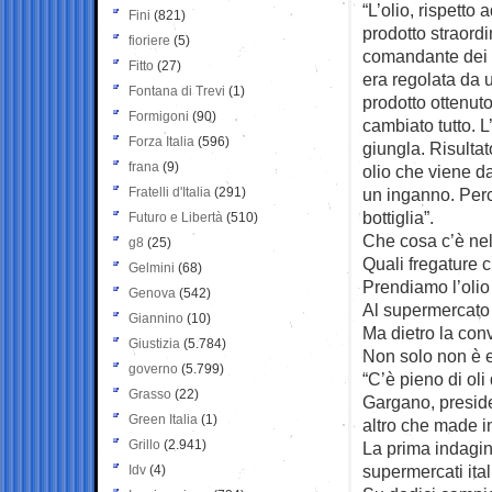
“L’olio, rispetto
Fini
(821)
prodotto straor
fioriere
(5)
comandante dei Na
Fitto
(27)
era regolata da 
Fontana di Trevi
(1)
prodotto ottenut
Formigoni
(90)
cambiato tutto. L
Forza Italia
(596)
giungla. Risulta
frana
(9)
olio che viene da
Fratelli d'Italia
(291)
un inganno. Perch
bottiglia”.
Futuro e Libertà
(510)
Che cosa c’è ne
g8
(25)
Quali fregature c
Gelmini
(68)
Prendiamo l’olio
Genova
(542)
Al supermercato 
Giannino
(10)
Ma dietro la con
Giustizia
(5.784)
Non solo non è e
governo
(5.799)
“C’è pieno di oli
Grasso
(22)
Gargano, preside
Green Italia
(1)
altro che made in
Grillo
(2.941)
La prima indagine
supermercati ital
Idv
(4)