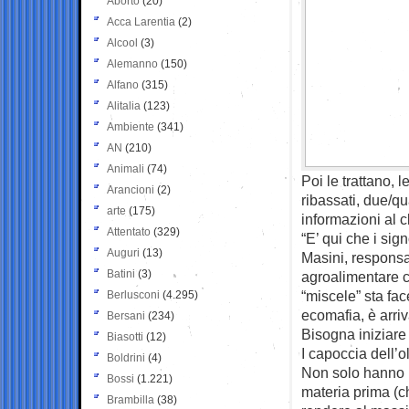
Aborto
(20)
Acca Larentia
(2)
Alcool
(3)
Alemanno
(150)
Alfano
(315)
Alitalia
(123)
Ambiente
(341)
AN
(210)
Animali
(74)
Poi le trattano,
Arancioni
(2)
ribassati, due/qu
arte
(175)
informazioni al 
Attentato
(329)
“E’ qui che i sig
Auguri
(13)
Masini, responsa
Batini
(3)
agroalimentare ch
“miscele” sta face
Berlusconi
(4.295)
ecomafia, è arriv
Bersani
(234)
Bisogna iniziare 
Biasotti
(12)
I capoccia dell’ol
Boldrini
(4)
Non solo hanno i
Bossi
(1.221)
materia prima (c
Brambilla
(38)