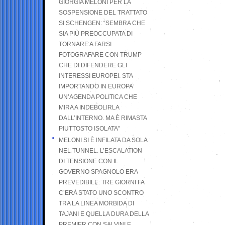
GIORGIA MELONI PER LA
SOSPENSIONE DEL TRATTATO
SI SCHENGEN: “SEMBRA CHE
SIA PIÙ PREOCCUPATA DI
TORNARE A FARSI
FOTOGRAFARE CON TRUMP
CHE DI DIFENDERE GLI
INTERESSI EUROPEI. STA
IMPORTANDO IN EUROPA
UN’AGENDA POLITICA CHE
MIRA A INDEBOLIRLA
DALL’INTERNO. MA È RIMASTA
PIUTTOSTO ISOLATA”
MELONI SI È INFILATA DA SOLA
NEL TUNNEL. L’ESCALATION
DI TENSIONE CON IL
GOVERNO SPAGNOLO ERA
PREVEDIBILE: TRE GIORNI FA
C’ERA STATO UNO SCONTRO
TRA LA LINEA MORBIDA DI
TAJANI E QUELLA DURA DELLA
PREMIER CON SALVINI E