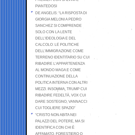
PIANTEDOSI
DE ANGELIS: “LA RISPOSTA DI
GIORGIA MELONI A PEDRO
SANCHEZ SI COMPRENDE
SOLO CON LA LENTE
DELL’IDEOLOGIA E DEL
CALCOLO: LE POLITICHE
DELL’IMMIGRAZIONE COME
TERRENO IDENTITARIO SU CUI
RIBADIRE L’APPARTENENZA
AL MONDO MAGA E COME
CONTINUAZIONE DELLA
POLITICA INTERNA CON ALTRI
MEZZI. INSOMMA, TRUMP CUI
RIBADIRE FEDELTÀ, VOX CUI
DARE SOSTEGNO, VANNACCI
CUI TOGLIERE SPAZIO”
“CRISTO NON ABITA NEI
PALAZZI DEL POTERE, MA SI
IDENTIFICA CON CHI È
AFFAMATO, FORESTIERO O