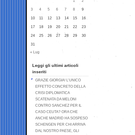
1
2
3
4
5
6
7
8
9
10
11
12
13
14
15
16
17
18
19
20
21
22
23
24
25
26
27
28
29
30
31
« Lug
Leggi gli ultimi articoli
inseriti
GRAZIE GIORGIA! L’UNICO
EFFETTO CONCRETO DELLA
CRISI DIPLOMATICA
SCATENATA DA MELONI
CONTRO SANCHEZ PER IL
CASO CEUTA? ORA CHE
ANCHE MADRID HA SOSPESO
SCHENGEN PER CHI ARRIVA
DAL NOSTRO PAESE, GLI