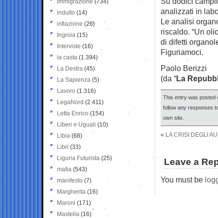
Su dodici campio
Immigrazione
(734)
analizzati in lab
indulto
(14)
Le analisi organo
inflazione
(26)
riscaldo. “Un ol
Ingroia
(15)
di difetti organole
Interviste
(16)
Figuriamoci.
la casta
(1.394)
Paolo Berizzi
La Destra
(45)
(da “
La Repubbl
La Sapienza
(5)
Lavoro
(1.316)
This entry was posted 
LegaNord
(2.411)
follow any responses to
Letta Enrico
(154)
own site.
Liberi e Uguali
(10)
«
LA CRISI DEGLI A
Libia
(68)
Libri
(33)
Liguria Futurista
(25)
Leave a Rep
mafia
(543)
You must be
log
manifesto
(7)
Margherita
(16)
Maroni
(171)
Mastella
(16)