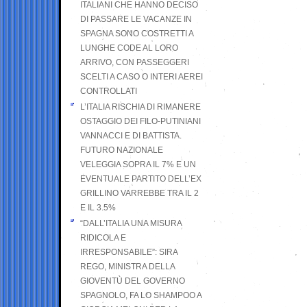
ITALIANI CHE HANNO DECISO
DI PASSARE LE VACANZE IN
SPAGNA SONO COSTRETTI A
LUNGHE CODE AL LORO
ARRIVO, CON PASSEGGERI
SCELTI A CASO O INTERI AEREI
CONTROLLATI
L’ITALIA RISCHIA DI RIMANERE
OSTAGGIO DEI FILO-PUTINIANI
VANNACCI E DI BATTISTA.
FUTURO NAZIONALE
VELEGGIA SOPRA IL 7% E UN
EVENTUALE PARTITO DELL’EX
GRILLINO VARREBBE TRA IL 2
E IL 3.5%
“DALL’ITALIA UNA MISURA
RIDICOLA E
IRRESPONSABILE”: SIRA
REGO, MINISTRA DELLA
GIOVENTÙ DEL GOVERNO
SPAGNOLO, FA LO SHAMPOO A