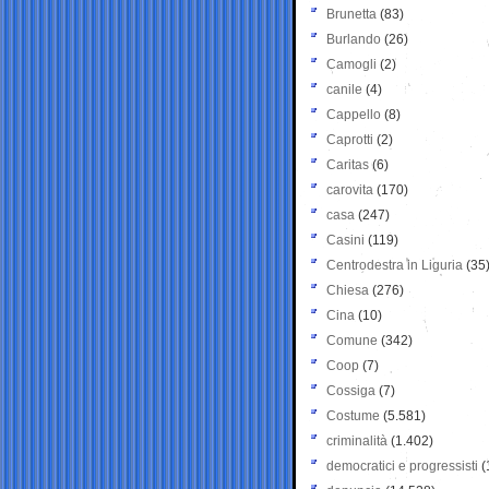
Brunetta
(83)
Burlando
(26)
Camogli
(2)
canile
(4)
Cappello
(8)
Caprotti
(2)
Caritas
(6)
carovita
(170)
casa
(247)
Casini
(119)
Centrodestra in Liguria
(35
Chiesa
(276)
Cina
(10)
Comune
(342)
Coop
(7)
Cossiga
(7)
Costume
(5.581)
criminalità
(1.402)
democratici e progressisti
(