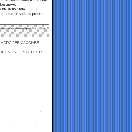
olpa grave.
ente dello Stato.
gistrati non devono rispondere
sponses to this entry through the
RSS 2.0
feed.
IL MODO PER CACCIARE
FUCILATI SUL POSTO PER