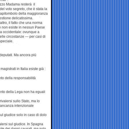
zzo Madama resterà il
el voto segreto, che è stata la
capitombolo della maggioranza
stione delicatissima.
altro, il fatto che una norma
e non esiste in nessun Paese
pa occidentale: ovunque a
elle circostanze — per casi di
speciale.
 deputati. Ma ancora più
gistrati in Italia esiste già :
nto della responsabilità
nto della Lega non ha eguali
ivalersi sullo Stato, ma lo
“mancanza intenzionale
sul giudice solo in caso di dolo
lersi sul giudice. In Spagna
nte dei danni causati, ma solo