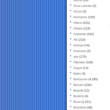
Aborto
(20)
Acca Larentia
(2)
Alcool
(3)
Alemanno
(150)
Alfano
(315)
Alitalia
(123)
Ambiente
(341)
AN
(210)
Animali
(74)
Arancioni
(2)
arte
(175)
Attentato
(329)
Auguri
(13)
Batini
(3)
Berlusconi
(4.295)
Bersani
(234)
Biasotti
(12)
Boldrini
(4)
Bossi
(1.221)
Brambilla
(38)