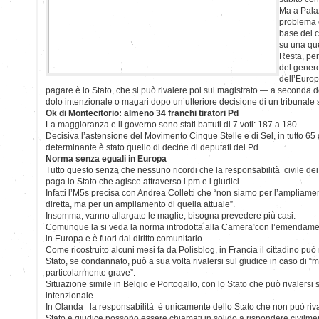
Ma a Pala
problema d
base del 
su una que
Resta, per
del gener
dell’Euro
pagare è lo Stato, che si può rivalere poi sul magistrato — a seconda d
dolo intenzionale o magari dopo un’ulteriore decisione di un tribunale 
Ok di Montecitorio: almeno 34 franchi tiratori Pd
La maggioranza e il governo sono stati battuti di 7 voti: 187 a 180.
Decisiva l’astensione del Movimento Cinque Stelle e di Sel, in tutto 65
determinante è stato quello di decine di deputati del Pd
Norma senza eguali in Europa
Tutto questo senza che nessuno ricordi che la responsabilità civile dei ma
paga lo Stato che agisce attraverso i pm e i giudici.
Infatti l’M5s precisa con Andrea Colletti che “non siamo per l’ampliame
diretta, ma per un ampliamento di quella attuale”.
Insomma, vanno allargate le maglie, bisogna prevedere più casi.
Comunque la si veda la norma introdotta alla Camera con l’emendame
in Europa e è fuori dal diritto comunitario.
Come ricostruito alcuni mesi fa da Polisblog, in Francia il cittadino può r
Stato, se condannato, può a sua volta rivalersi sul giudice in caso di 
particolarmente grave”.
Situazione simile in Belgio e Portogallo, con lo Stato che può rivalersi 
intenzionale.
In Olanda la responsabilità è unicamente dello Stato che non può riva
Stato e giudice possono essere chiamati in solido a rispondere civilme