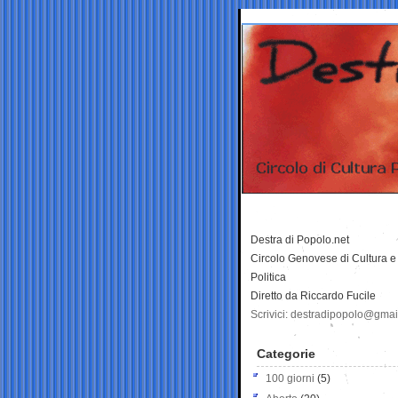
Destra di Popolo.net
Circolo Genovese di Cultura e
Politica
Diretto da Riccardo Fucile
Scrivici: destradipopolo@gma
Categorie
100 giorni
(5)