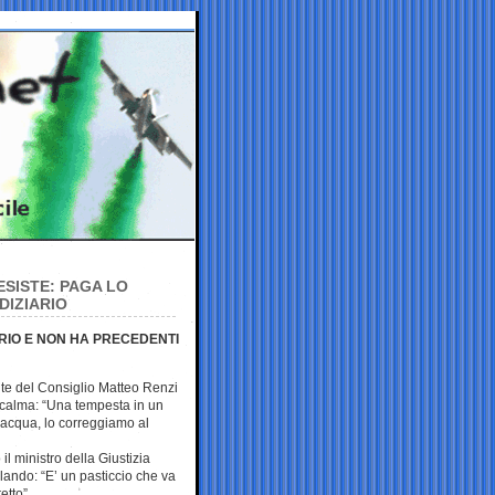
 ESISTE: PAGA LO
DIZIARIO
RIO E NON HA PRECEDENTI
nte del Consiglio Matteo Renzi
a calma: “Una tempesta in un
’acqua, lo correggiamo al
il ministro della Giustizia
ando: “E’ un pasticcio che va
etto”.