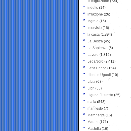
Immigrazione
(734)
indulto
(14)
inflazione
(26)
Ingroia
(15)
Interviste
(16)
la casta
(1.394)
La Destra
(45)
La Sapienza
(5)
Lavoro
(1.316)
LegaNord
(2.411)
Letta Enrico
(154)
Liberi e Uguali
(10)
Libia
(68)
Libri
(33)
Liguria Futurista
(25)
mafia
(543)
manifesto
(7)
Margherita
(16)
Maroni
(171)
Mastella
(16)