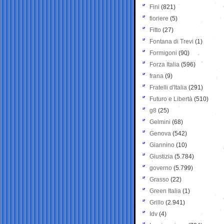
Fini
(821)
fioriere
(5)
Fitto
(27)
Fontana di Trevi
(1)
Formigoni
(90)
Forza Italia
(596)
frana
(9)
Fratelli d'Italia
(291)
Futuro e Libertà
(510)
g8
(25)
Gelmini
(68)
Genova
(542)
Giannino
(10)
Giustizia
(5.784)
governo
(5.799)
Grasso
(22)
Green Italia
(1)
Grillo
(2.941)
Idv
(4)