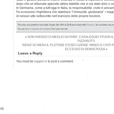
dopo che un tribunale apposito abbia stabilito che vi sia stato dolo o c
In Germania, come a tutt’oggi in Italia, la responsabilità civile è unicam
Fa eccezione l’Inghilterra che stabilisce “l’immunità giudiziaria”: i ma
di nessun atto sottoscritto nell’esercizio delle proprie funzioni.
This entry was posted on mercoledì, Giugno 11th, 2014 at 22:48 and is filed under
Giustizia
. You can follow any re
You can
leave a response
, or
trackback
from your own site.
«
NON AVENDO DI MEGLIO DA FARE, CASALEGGIO STUDIA 
PIZZAROTTI
RENZI SCHIERA IL PLOTONE D’ESECUZIONE: MINEO E CHITI 
ECCESSO DI DEMOCRAZIA
»
Leave a Reply
You must be
logged in
to post a comment.
)
19)