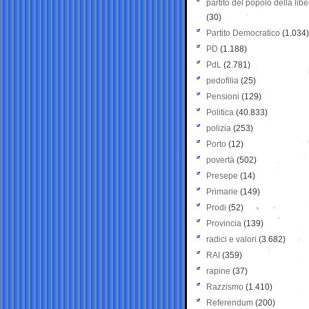
partito del popolo della libe
(30)
Partito Democratico
(1.034)
PD
(1.188)
PdL
(2.781)
pedofilia
(25)
Pensioni
(129)
Politica
(40.833)
polizia
(253)
Porto
(12)
povertà
(502)
Presepe
(14)
Primarie
(149)
Prodi
(52)
Provincia
(139)
radici e valori
(3.682)
RAI
(359)
rapine
(37)
Razzismo
(1.410)
Referendum
(200)