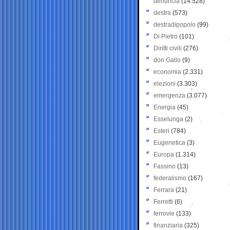
denuncia
(14.528)
destra
(573)
destradipopolo
(99)
Di Pietro
(101)
Diritti civili
(276)
don Gallo
(9)
economia
(2.331)
elezioni
(3.303)
emergenza
(3.077)
Energia
(45)
Esselunga
(2)
Esteri
(784)
Eugenetica
(3)
Europa
(1.314)
Fassino
(13)
federalismo
(167)
Ferrara
(21)
Ferretti
(6)
ferrovie
(133)
finanziaria
(325)