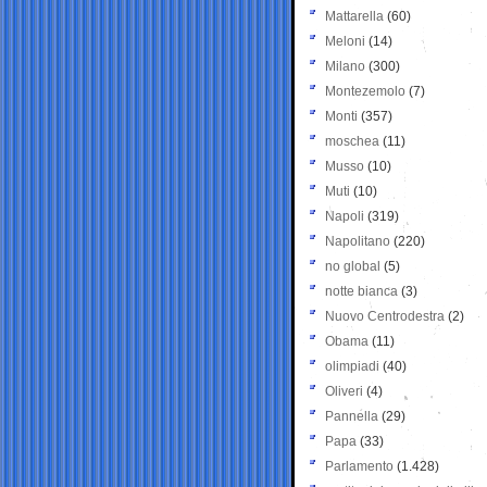
Mattarella
(60)
Meloni
(14)
Milano
(300)
Montezemolo
(7)
Monti
(357)
moschea
(11)
Musso
(10)
Muti
(10)
Napoli
(319)
Napolitano
(220)
no global
(5)
notte bianca
(3)
Nuovo Centrodestra
(2)
Obama
(11)
olimpiadi
(40)
Oliveri
(4)
Pannella
(29)
Papa
(33)
Parlamento
(1.428)