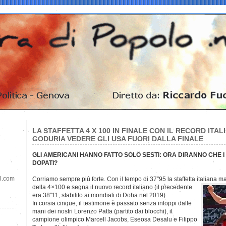
LA STAFFETTA 4 X 100 IN FINALE CON IL RECORD ITAL
GODURIA VEDERE GLI USA FUORI DALLA FINALE
GLI AMERICANI HANNO FATTO SOLO SESTI: ORA DIRANNO CHE I 
DOPATI?
il.com
Corriamo sempre più forte. Con il tempo di 37″95 la staffetta italiana m
della 4×100 e segna il nuovo record italiano (il precedente
era 38″11, stabilito ai mondiali di Doha nel 2019).
In corsia cinque, il testimone è passato senza intoppi dalle
mani dei nostri Lorenzo Patta (partito dai blocchi), il
campione olimpico Marcell Jacobs, Eseosa Desalu e Filippo