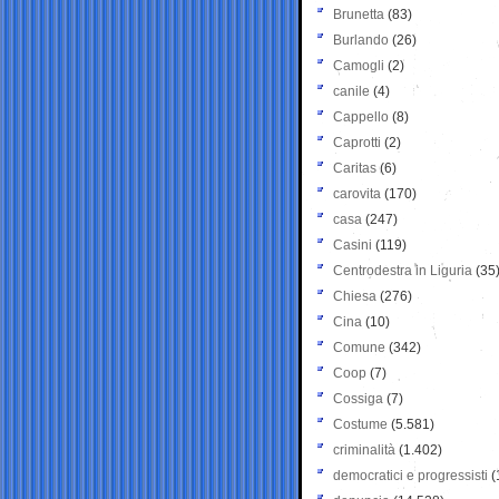
Brunetta
(83)
Burlando
(26)
Camogli
(2)
canile
(4)
Cappello
(8)
Caprotti
(2)
Caritas
(6)
carovita
(170)
casa
(247)
Casini
(119)
Centrodestra in Liguria
(35
Chiesa
(276)
Cina
(10)
Comune
(342)
Coop
(7)
Cossiga
(7)
Costume
(5.581)
criminalità
(1.402)
democratici e progressisti
(