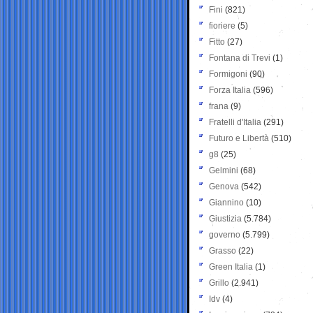
Fini
(821)
fioriere
(5)
Fitto
(27)
Fontana di Trevi
(1)
Formigoni
(90)
Forza Italia
(596)
frana
(9)
Fratelli d'Italia
(291)
Futuro e Libertà
(510)
g8
(25)
Gelmini
(68)
Genova
(542)
Giannino
(10)
Giustizia
(5.784)
governo
(5.799)
Grasso
(22)
Green Italia
(1)
Grillo
(2.941)
Idv
(4)