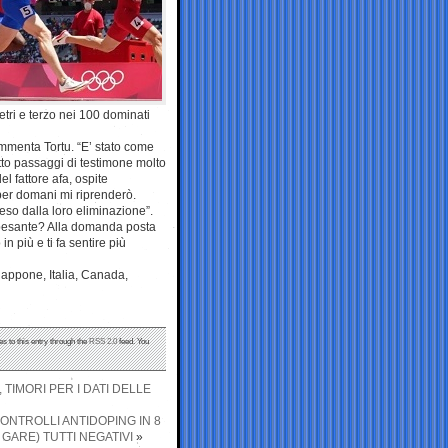
ri e terzo nei 100 dominati
mmenta Tortu. “E’ stato come
atto passaggi di testimone molto
l fattore afa, ospite
per domani mi riprenderò.
eso dalla loro eliminazione”.
ù pesante? Alla domanda posta
 più e ti fa sentire più
iappone, Italia, Canada,
s to this entry through the
RSS 2.0
feed. You
 TIMORI PER I DATI DELLE
CONTROLLI ANTIDOPING IN 8
 GARE) TUTTI NEGATIVI
»