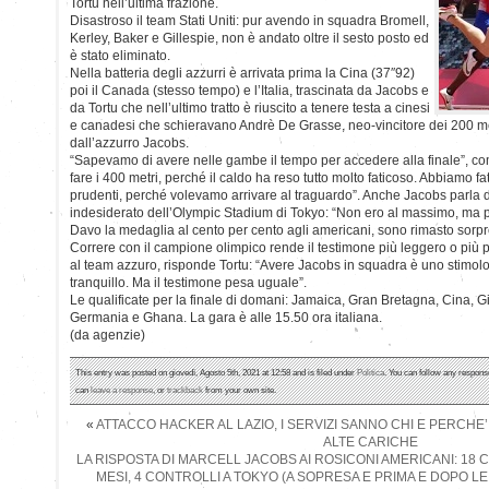
Tortu nell’ultima frazione.
Disastroso il team Stati Uniti: pur avendo in squadra Bromell,
Kerley, Baker e Gillespie, non è andato oltre il sesto posto ed
è stato eliminato.
Nella batteria degli azzurri è arrivata prima la Cina (37″92)
poi il Canada (stesso tempo) e l’Italia, trascinata da Jacobs e
da Tortu che nell’ultimo tratto è riuscito a tenere testa a cinesi
e canadesi che schieravano Andrè De Grasse, neo-vincitore dei 200 met
dall’azzurro Jacobs.
“Sapevamo di avere nelle gambe il tempo per accedere alla finale”, co
fare i 400 metri, perché il caldo ha reso tutto molto faticoso. Abbiamo f
prudenti, perché volevamo arrivare al traguardo”. Anche Jacobs parla de
indesiderato dell’Olympic Stadium di Tokyo: “Non ero al massimo, ma 
Davo la medaglia al cento per cento agli americani, sono rimasto sorpr
Correre con il campione olimpico rende il testimone più leggero o pi
al team azzuro, risponde Tortu: “Avere Jacobs in squadra è uno stimolo in
tranquillo. Ma il testimone pesa uguale”.
Le qualificate per la finale di domani: Jamaica, Gran Bretagna, Cina, G
Germania e Ghana. La gara è alle 15.50 ora italiana.
(da agenzie)
This entry was posted on giovedì, Agosto 5th, 2021 at 12:58 and is filed under
Politica
. You can follow any response
can
leave a response
, or
trackback
from your own site.
«
ATTACCO HACKER AL LAZIO, I SERVIZI SANNO CHI E PERCHE’,
ALTE CARICHE
LA RISPOSTA DI MARCELL JACOBS AI ROSICONI AMERICANI: 18 
MESI, 4 CONTROLLI A TOKYO (A SOPRESA E PRIMA E DOPO LE