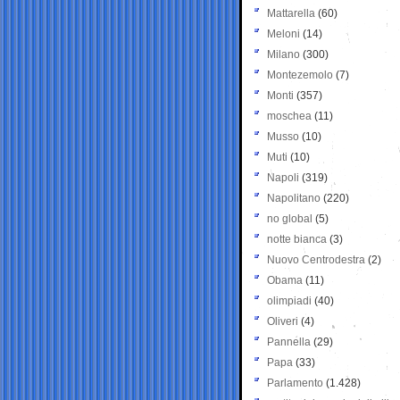
Mattarella
(60)
Meloni
(14)
Milano
(300)
Montezemolo
(7)
Monti
(357)
moschea
(11)
Musso
(10)
Muti
(10)
Napoli
(319)
Napolitano
(220)
no global
(5)
notte bianca
(3)
Nuovo Centrodestra
(2)
Obama
(11)
olimpiadi
(40)
Oliveri
(4)
Pannella
(29)
Papa
(33)
Parlamento
(1.428)