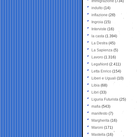
Immigrazione
(734)
indulto
(14)
inflazione
(26)
Ingroia
(15)
Interviste
(16)
la casta
(1.394)
La Destra
(45)
La Sapienza
(5)
Lavoro
(1.316)
LegaNord
(2.411)
Letta Enrico
(154)
Liberi e Uguali
(10)
Libia
(68)
Libri
(33)
Liguria Futurista
(25)
mafia
(543)
manifesto
(7)
Margherita
(16)
Maroni
(171)
Mastella
(16)