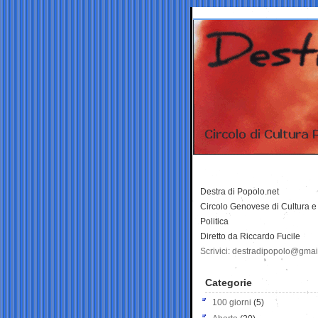
Destra di Popolo.net
Circolo Genovese di Cultura e
Politica
Diretto da Riccardo Fucile
Scrivici: destradipopolo@gma
Categorie
100 giorni
(5)