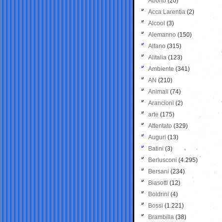
Aborto
(20)
Acca Larentia
(2)
Alcool
(3)
Alemanno
(150)
Alfano
(315)
Alitalia
(123)
Ambiente
(341)
AN
(210)
Animali
(74)
Arancioni
(2)
arte
(175)
Attentato
(329)
Auguri
(13)
Batini
(3)
Berlusconi
(4.295)
Bersani
(234)
Biasotti
(12)
Boldrini
(4)
Bossi
(1.221)
Brambilla
(38)