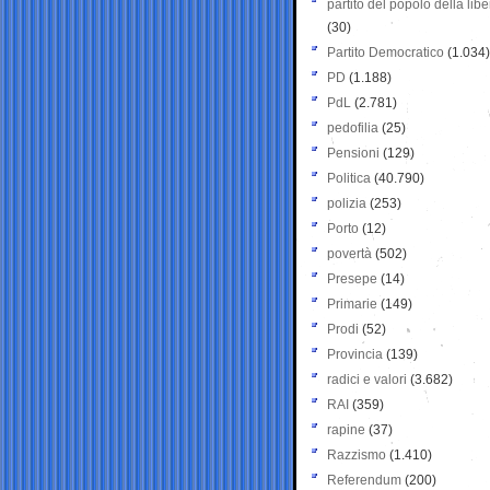
partito del popolo della libe
(30)
Partito Democratico
(1.034)
PD
(1.188)
PdL
(2.781)
pedofilia
(25)
Pensioni
(129)
Politica
(40.790)
polizia
(253)
Porto
(12)
povertà
(502)
Presepe
(14)
Primarie
(149)
Prodi
(52)
Provincia
(139)
radici e valori
(3.682)
RAI
(359)
rapine
(37)
Razzismo
(1.410)
Referendum
(200)