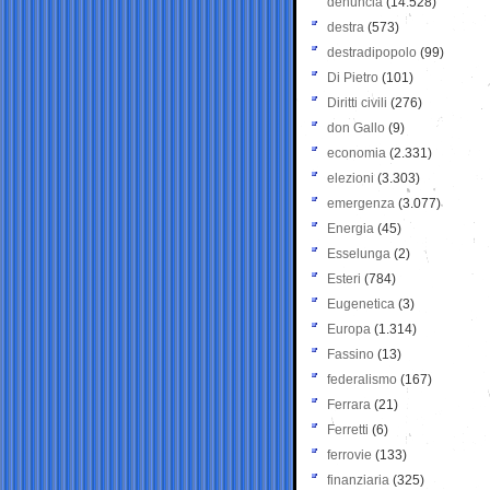
denuncia
(14.528)
destra
(573)
destradipopolo
(99)
Di Pietro
(101)
Diritti civili
(276)
don Gallo
(9)
economia
(2.331)
elezioni
(3.303)
emergenza
(3.077)
Energia
(45)
Esselunga
(2)
Esteri
(784)
Eugenetica
(3)
Europa
(1.314)
Fassino
(13)
federalismo
(167)
Ferrara
(21)
Ferretti
(6)
ferrovie
(133)
finanziaria
(325)