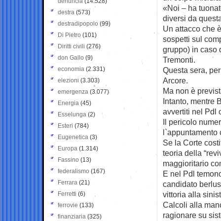
denuncia
(14.528)
«Noi – ha tuonat
destra
(573)
diversi da quest
destradipopolo
(99)
Un attacco che è
Di Pietro
(101)
sospetti sul com
Diritti civili
(276)
gruppo) in caso d
don Gallo
(9)
Tremonti.
economia
(2.331)
Questa sera, per
Arcore.
elezioni
(3.303)
Ma non è previst
emergenza
(3.077)
Intanto, mentre B
Energia
(45)
avvertiti nel Pdl
Esselunga
(2)
Il pericolo nume
Esteri
(784)
l`appuntamento c
Eugenetica
(3)
Se la Corte cost
Europa
(1.314)
teoria della “rev
Fassino
(13)
maggioritario con
federalismo
(167)
E nel Pdl temono 
Ferrara
(21)
candidato berlus
vittoria alla sinis
Ferretti
(6)
Calcoli alla mano
ferrovie
(133)
ragionare su sis
finanziaria
(325)