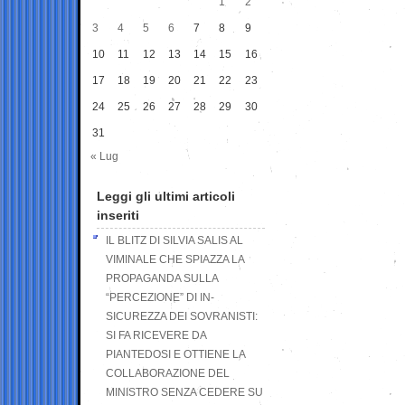
1
2
3
4
5
6
7
8
9
10
11
12
13
14
15
16
17
18
19
20
21
22
23
24
25
26
27
28
29
30
31
« Lug
Leggi gli ultimi articoli
inseriti
IL BLITZ DI SILVIA SALIS AL
VIMINALE CHE SPIAZZA LA
PROPAGANDA SULLA
“PERCEZIONE” DI IN-
SICUREZZA DEI SOVRANISTI:
SI FA RICEVERE DA
PIANTEDOSI E OTTIENE LA
COLLABORAZIONE DEL
MINISTRO SENZA CEDERE SU