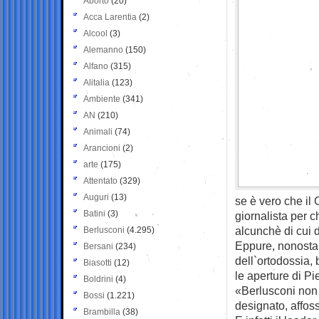
Aborto
(20)
Acca Larentia
(2)
Alcool
(3)
Alemanno
(150)
Alfano
(315)
Alitalia
(123)
Ambiente
(341)
AN
(210)
Animali
(74)
Arancioni
(2)
arte
(175)
Attentato
(329)
Auguri
(13)
se è vero che il 
Batini
(3)
giornalista per 
alcunchè di cui 
Berlusconi
(4.295)
Eppure, nonostant
Bersani
(234)
dell`ortodossia,
Biasotti
(12)
le aperture di P
Boldrini
(4)
«Berlusconi non 
Bossi
(1.221)
designato, affos
Brambilla
(38)