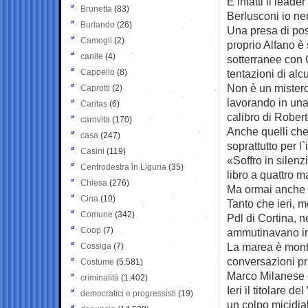
E infatti il lead
Brunetta
(83)
Berlusconi io n
Burlando
(26)
Una presa di pos
Camogli
(2)
proprio Alfano è 
canile
(4)
sotterranee con 
Cappello
(8)
tentazioni di alcu
Non è un mistero
Caprotti
(2)
lavorando in una 
Caritas
(6)
calibro di Rober
carovita
(170)
Anche quelli che
casa
(247)
soprattutto per 
Casini
(119)
«Soffro in silenz
Centrodestra in Liguria
(35)
libro a quattro m
Chiesa
(276)
Ma ormai anche la
Cina
(10)
Tanto che ieri, m
Comune
(342)
Pdl di Cortina, n
Coop
(7)
ammutinavano ind
La marea è mont
Cossiga
(7)
conversazioni priv
Costume
(5.581)
Marco Milanese c
criminalità
(1.402)
Ieri il titolare 
democratici e progressisti
(19)
un colpo micidia