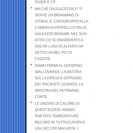
TASER E CP
MA CHE GALEAZZO DICI? TI
SERVE UN BIGNAMINO DI
STORIA. IL CAPOGRUPPO ALLA
CAMERA DI FRATELLI D’ITALIA,
GALEAZZO BIGNAMI, NEL SUO
ATTACCO SCONSIDERATO A
OSCAR LUIGI SCALFARO HA
DETTO UN BEL PO’ DI
CAZZATE
SIAMO FERMI AL GOVERNO
GIALLOVERDE: LA DESTRA
SULLA DIFESA È OSTAGGIO
DEI “PACIFISTI” LEGHISTI, LA
SINISTRA DEL PUTINIANO
CONTE
LE ONDATE DI CALORE DI
QUEST’ESTATE HANNO
PORTATO TEMPERATURE
RECORD IN TUTTA EUROPA E
UNA SICCITA’ MAI VISTA. I