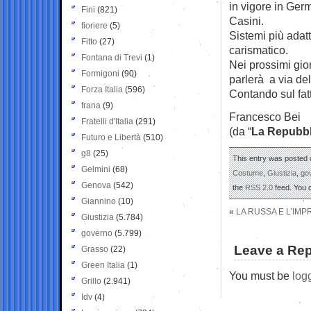
in vigore in Ger
Fini
(821)
Casini.
fioriere
(5)
Sistemi più adatt
Fitto
(27)
carismatico.
Fontana di Trevi
(1)
Nei prossimi gio
Formigoni
(90)
parlerà a via de
Forza Italia
(596)
Contando sul fatt
frana
(9)
Francesco Bei
Fratelli d'Italia
(291)
(da “
La Repubbl
Futuro e Libertà
(510)
g8
(25)
This entry was posted o
Gelmini
(68)
Costume
,
Giustizia
,
go
Genova
(542)
the
RSS 2.0
feed. You
Giannino
(10)
«
LA RUSSA E L’IMP
Giustizia
(5.784)
governo
(5.799)
Leave a Rep
Grasso
(22)
Green Italia
(1)
You must be
log
Grillo
(2.941)
Idv
(4)