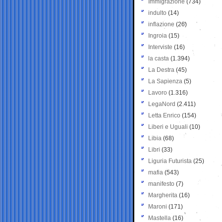
Immigrazione
(734)
indulto
(14)
inflazione
(26)
Ingroia
(15)
Interviste
(16)
la casta
(1.394)
La Destra
(45)
La Sapienza
(5)
Lavoro
(1.316)
LegaNord
(2.411)
Letta Enrico
(154)
Liberi e Uguali
(10)
Libia
(68)
Libri
(33)
Liguria Futurista
(25)
mafia
(543)
manifesto
(7)
Margherita
(16)
Maroni
(171)
Mastella
(16)