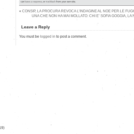
can
leave a response
, or
trackback
from your own site.
«
CONSIP, LA PROCURA REVOCA L’INDAGINE AL NOE PER LE FUGH
UNA CHE NON HA MAI MOLLATO: CHI E’ SOFIA GOGGIA, LA 
Leave a Reply
You must be
logged in
to post a comment.
)
19)