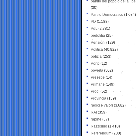
partito del popolo della libe
(30)
Partito Democratico
(1.034)
PD
(1.188)
PdL
(2.781)
pedofilia
(25)
Pensioni
(129)
Politica
(40.822)
polizia
(253)
Porto
(12)
povertà
(502)
Presepe
(14)
Primarie
(149)
Prodi
(52)
Provincia
(139)
radici e valori
(3.682)
RAI
(359)
rapine
(37)
Razzismo
(1.410)
Referendum
(200)