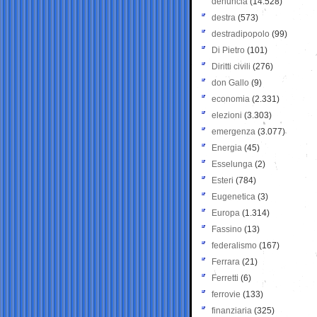
denuncia
(14.528)
destra
(573)
destradipopolo
(99)
Di Pietro
(101)
Diritti civili
(276)
don Gallo
(9)
economia
(2.331)
elezioni
(3.303)
emergenza
(3.077)
Energia
(45)
Esselunga
(2)
Esteri
(784)
Eugenetica
(3)
Europa
(1.314)
Fassino
(13)
federalismo
(167)
Ferrara
(21)
Ferretti
(6)
ferrovie
(133)
finanziaria
(325)