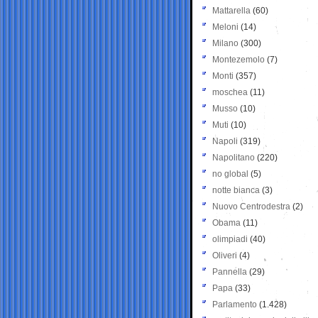
Mattarella
(60)
Meloni
(14)
Milano
(300)
Montezemolo
(7)
Monti
(357)
moschea
(11)
Musso
(10)
Muti
(10)
Napoli
(319)
Napolitano
(220)
no global
(5)
notte bianca
(3)
Nuovo Centrodestra
(2)
Obama
(11)
olimpiadi
(40)
Oliveri
(4)
Pannella
(29)
Papa
(33)
Parlamento
(1.428)