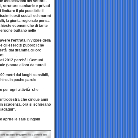
le associazioni del settore.
 strutture sanitarie e privati
 limitare il più possibile il
issimi costi sociali ed enormi
velli, la giunta regionale pensa
richieste economiche di tante
 persone buttano nelle
vere l’entrata in vigore della
e gli esercizi pubblici che
povertà dal dramma di loro
ti.
 nel 2012 perchè i Comuni
le (votata allora da tutto il
0 metri dai luoghi sensibili,
chine. In poche parole:
e per ogni attività che
 centrodestra che cinque anni
a in scadenza, ora si schierano
guadagni”.
d aprire le sale Bingoin
es to this entry through the
RSS 2.0
feed. You