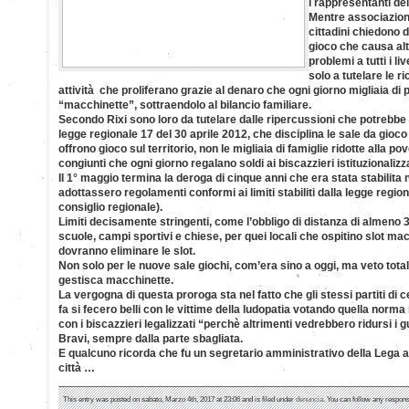
i rappresentanti del
Mentre associazioni,
cittadini chiedono di
gioco che causa alt
problemi a tutti i li
solo a tutelare le 
attività che proliferano grazie al denaro che ogni giorno migliaia di
“macchinette”, sottraendolo al bilancio familiare.
Secondo Rixi sono loro da tutelare dalle ripercussioni che potrebbe a
legge regionale 17 del 30 aprile 2012, che disciplina le sale da gioco 
offrono gioco sul territorio, non le migliaia di famiglie ridotte alla 
congiunti che ogni giorno regalano soldi ai biscazzieri istituzionalizza
Il 1° maggio termina la deroga di cinque anni che era stata stabilita
adottassero regolamenti conformi ai limiti stabiliti dalla legge regiona
consiglio regionale).
Limiti decisamente stringenti, come l’obbligo di distanza di almeno 30
scuole, campi sportivi e chiese, per quei locali che ospitino slot ma
dovranno eliminare le slot.
Non solo per le nuove sale giochi, com’era sino a oggi, ma veto total
gestisca macchinette.
La vergogna di questa proroga sta nel fatto che gli stessi partiti di
fa si fecero belli con le vittime della ludopatia votando quella norm
con i biscazzieri legalizzati “perchè altrimenti vedrebbero ridursi i 
Bravi, sempre dalla parte sbagliata.
E qualcuno ricorda che fu un segretario amministrativo della Lega a
città …
This entry was posted on sabato, Marzo 4th, 2017 at 23:06 and is filed under
denuncia
. You can follow any respons