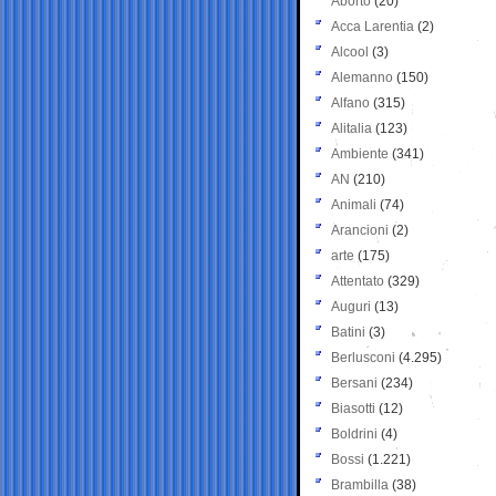
Aborto
(20)
Acca Larentia
(2)
Alcool
(3)
Alemanno
(150)
Alfano
(315)
Alitalia
(123)
Ambiente
(341)
AN
(210)
Animali
(74)
Arancioni
(2)
arte
(175)
Attentato
(329)
Auguri
(13)
Batini
(3)
Berlusconi
(4.295)
Bersani
(234)
Biasotti
(12)
Boldrini
(4)
Bossi
(1.221)
Brambilla
(38)