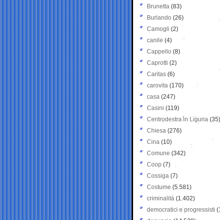
Brunetta
(83)
Burlando
(26)
Camogli
(2)
canile
(4)
Cappello
(8)
Caprotti
(2)
Caritas
(6)
carovita
(170)
casa
(247)
Casini
(119)
Centrodestra in Liguria
(35
Chiesa
(276)
Cina
(10)
Comune
(342)
Coop
(7)
Cossiga
(7)
Costume
(5.581)
criminalità
(1.402)
democratici e progressisti
(