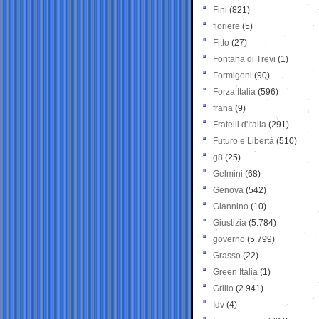
Fini
(821)
fioriere
(5)
Fitto
(27)
Fontana di Trevi
(1)
Formigoni
(90)
Forza Italia
(596)
frana
(9)
Fratelli d'Italia
(291)
Futuro e Libertà
(510)
g8
(25)
Gelmini
(68)
Genova
(542)
Giannino
(10)
Giustizia
(5.784)
governo
(5.799)
Grasso
(22)
Green Italia
(1)
Grillo
(2.941)
Idv
(4)