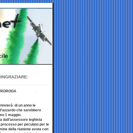
RINGRAZIARE:
I PROROGA
rinvierà di un anno le
o d’azzardo che sarebbero
imo 1 maggio.
ta dall’assessore leghista
 processo per peculato per le
mine della riunione avuta con