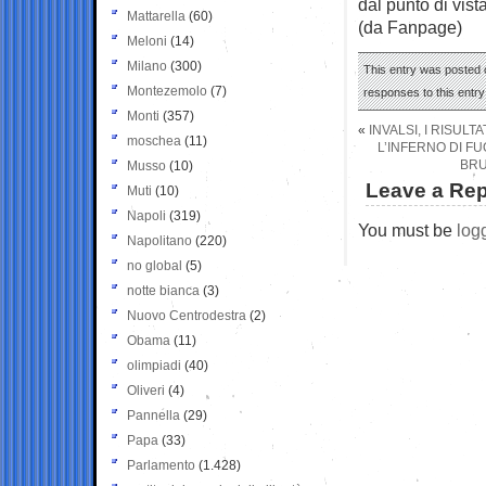
dal punto di vist
Mattarella
(60)
(da Fanpage)
Meloni
(14)
Milano
(300)
This entry was posted o
Montezemolo
(7)
responses to this entr
Monti
(357)
«
INVALSI, I RISULT
moschea
(11)
L’INFERNO DI F
BRU
Musso
(10)
Leave a Rep
Muti
(10)
Napoli
(319)
You must be
log
Napolitano
(220)
no global
(5)
notte bianca
(3)
Nuovo Centrodestra
(2)
Obama
(11)
olimpiadi
(40)
Oliveri
(4)
Pannella
(29)
Papa
(33)
Parlamento
(1.428)