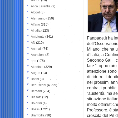
Aborto
(20)
Acca Larentia
(2)
Alcool
(3)
Alemanno
(150)
Alfano
(315)
Alitalia
(123)
Ambiente
(341)
Fanpage.it ha in
AN
(210)
dell’Osservatorio
Milano, che ha un
Animali
(74)
d’Italia, a Conf
Arancioni
(2)
Secondo Galli, co
arte
(175)
fare “troppo rumo
Attentato
(329)
attenzione sono a
Auguri
(13)
di ridurre il de
Batini
(3)
nei prossimi anni
Berlusconi
(4.295)
contratti pubbli
Bersani
(234)
“austerità, ma se
Biasotti
(12)
situazione italia
Boldrini
(4)
molto ottimistich
Bossi
(1.221)
Professore, è sta
crescita del Pil 
Brambilla
(38)