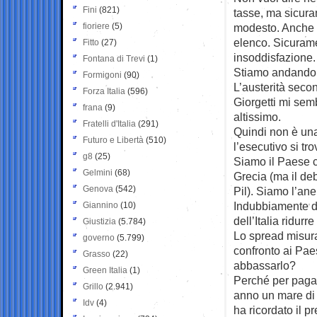
Fini
(821)
tasse, ma sicur
fioriere
(5)
modesto. Anche s
elenco. Sicurame
Fitto
(27)
insoddisfazione.
Fontana di Trevi
(1)
Stiamo andando v
Formigoni
(90)
L’austerità secon
Forza Italia
(596)
Giorgetti mi sem
frana
(9)
altissimo.
Fratelli d'Italia
(291)
Quindi non è una
Futuro e Libertà
(510)
l’esecutivo si tr
g8
(25)
Siamo il Paese c
Gelmini
(68)
Grecia (ma il de
Genova
(542)
Pil). Siamo l’ane
Indubbiamente do
Giannino
(10)
dell’Italia ridur
Giustizia
(5.784)
Lo spread misura 
governo
(5.799)
confronto ai Paes
Grasso
(22)
abbassarlo?
Green Italia
(1)
Perché per pagar
Grillo
(2.941)
anno un mare di 
Idv
(4)
ha ricordato il p