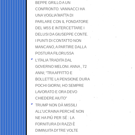
BEPPE GRILLO A UN
CONFRONTO. VANNACCI HA
UNA VOGLIA MATTA DI
PARLARE CON IL FONDATORE
DEL M5S E INTERCETTARE I
DELUSI DA GIUSEPPE CONTE.
I PUNTI DI CONTATTO NON
MANCANO, A PARTIRE DALLA
POSTURA FILORUSSA
L’ITALIA TRADITA DAL
GOVERNO MELONI. ANNA , 72
ANNI; “TRA AFFITTO E
BOLLETTE LA PENSIONE DURA
POCHI GIORNI, HO SEMPRE
LAVORATO E ORA DEVO
CHIEDERE AIUTO”
TRUMP NON DÀ MISSILI
ALL’UCRAINA PERCHÉ NON
NE HA PIÙ PER SÉ : LA
FORNITURA DI RAZZI È
DIMINUITA DI TRE VOLTE