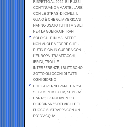
RISPETTO AL 2025, E I RUSSI
CONTINUANO A MARTELLARE
CON LE STRAGI DI CIVILI. IL
GUAIO È CHE GLI AMERICANI
HANNO USATO TUTTI I MISSILI
PER LA GUERRA IN IRAN
SOLO CHI È IN MALAFEDE
NON VUOLE VEDERE CHE
PUTIN È GIÀ IN GUERRA CON
L’EUROPA: TRA ATTACCHI
IBRIDI, TROLL E
INTERFERENZE, I BLITZ SONO
SOTTO GLI OCCHI DI TUTTI
OGNI GIORNO
CHE GOVERNO PATACCA. “SI
SFILAMENTA TUTTA, SEMBRA
CARTA”. LA NUOVA POLO
D’ORDINANZA DEI VIGILI DEL
FUOCO SI STRAPPA CON UN
PO’ D’ACQUA