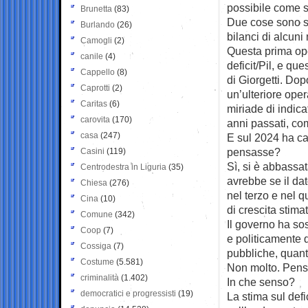
possibile come s
Brunetta
(83)
Due cose sono suc
Burlando
(26)
bilanci di alcuni 
Camogli
(2)
Questa prima ope
canile
(4)
deficit/Pil, e qu
Cappello
(8)
di Giorgetti. Dopo
Caprotti
(2)
un’ulteriore oper
Caritas
(6)
miriade di indica
carovita
(170)
anni passati, com
casa
(247)
E sul 2024 ha cal
pensasse?
Casini
(119)
Sì, si è abbassata
Centrodestra in Liguria
(35)
avrebbe se il dat
Chiesa
(276)
nel terzo e nel qu
Cina
(10)
di crescita stim
Comune
(342)
Il governo ha so
Coop
(7)
e politicamente q
Cossiga
(7)
pubbliche, quanto
Costume
(5.581)
Non molto. Penso
criminalità
(1.402)
In che senso?
democratici e progressisti
(19)
La stima sul defi