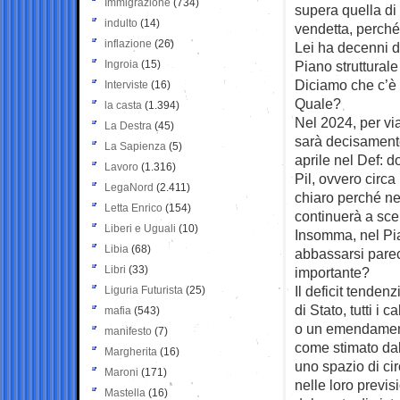
Immigrazione
(734)
supera quella di
indulto
(14)
vendetta, perché
inflazione
(26)
Lei ha decenni d
Ingroia
(15)
Piano struttural
Diciamo che c’è 
Interviste
(16)
Quale?
la casta
(1.394)
Nel 2024, per via 
La Destra
(45)
sarà decisamente
La Sapienza
(5)
aprile nel Def: d
Lavoro
(1.316)
Pil, ovvero circa
LegaNord
(2.411)
chiaro perché neg
Letta Enrico
(154)
continuerà a sce
Liberi e Uguali
(10)
Insomma, nel Pian
Libia
(68)
abbassarsi parec
Libri
(33)
importante?
Il deficit tenden
Liguria Futurista
(25)
di Stato, tutti i 
mafia
(543)
o un emendamento
manifesto
(7)
come stimato dal
Margherita
(16)
uno spazio di cir
Maroni
(171)
nelle loro previsi
Mastella
(16)