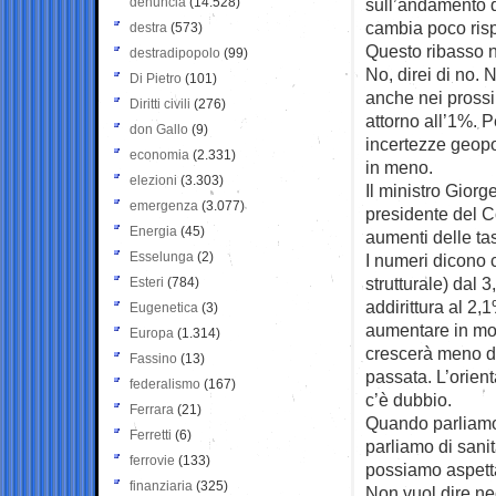
denuncia
(14.528)
sull’andamento de
cambia poco rispe
destra
(573)
Questo ribasso n
destradipopolo
(99)
No, direi di no. 
Di Pietro
(101)
anche nei prossi
Diritti civili
(276)
attorno all’1%. P
don Gallo
(9)
incertezze geopol
economia
(2.331)
in meno.
elezioni
(3.303)
Il ministro Giorge
emergenza
(3.077)
presidente del C
Energia
(45)
aumenti delle ta
Esselunga
(2)
I numeri dicono 
strutturale) dal 
Esteri
(784)
addirittura al 2
Eugenetica
(3)
aumentare in mod
Europa
(1.314)
crescerà meno de
Fassino
(13)
passata. L’orient
federalismo
(167)
c’è dubbio.
Ferrara
(21)
Quando parliamo
Ferretti
(6)
parliamo di sani
ferrovie
(133)
possiamo aspett
finanziaria
(325)
Non vuol dire ne