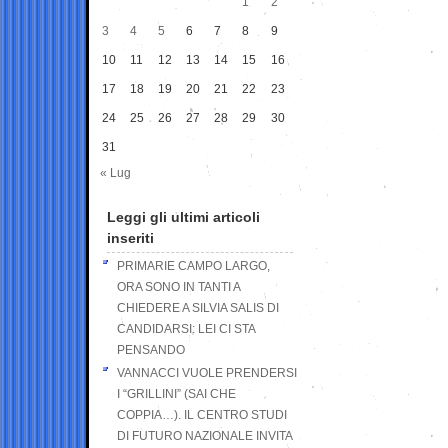
1
2
3
4
5
6
7
8
9
10
11
12
13
14
15
16
17
18
19
20
21
22
23
24
25
26
27
28
29
30
31
« Lug
Leggi gli ultimi articoli
inseriti
PRIMARIE CAMPO LARGO,
ORA SONO IN TANTI A
CHIEDERE A SILVIA SALIS DI
CANDIDARSI: LEI CI STA
PENSANDO
VANNACCI VUOLE PRENDERSI
I “GRILLINI” (SAI CHE
COPPIA…). IL CENTRO STUDI
DI FUTURO NAZIONALE INVITA