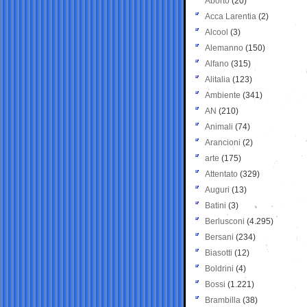
Aborto
(20)
Acca Larentia
(2)
Alcool
(3)
Alemanno
(150)
Alfano
(315)
Alitalia
(123)
Ambiente
(341)
AN
(210)
Animali
(74)
Arancioni
(2)
arte
(175)
Attentato
(329)
Auguri
(13)
Batini
(3)
Berlusconi
(4.295)
Bersani
(234)
Biasotti
(12)
Boldrini
(4)
Bossi
(1.221)
Brambilla
(38)