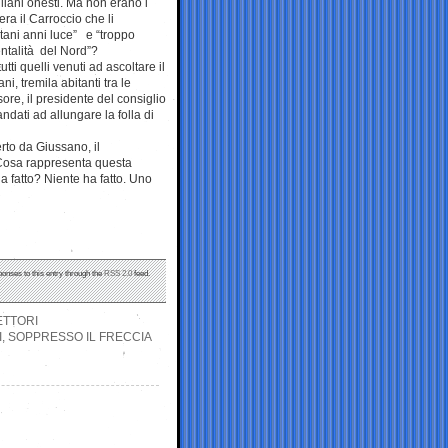
iliani onesti. Ma non erano i
ra il Carroccio che li
ntani anni luce” e “troppo
mentalità del Nord”?
tti quelli venuti ad ascoltare il
, tremila abitanti tra le
ore, il presidente del consiglio
dati ad allungare la folla di
rto da Giussano, il
 Cosa rappresenta questa
a fatto? Niente ha fatto. Uno
ponses to this entry through the
RSS 2.0
feed.
ETTORI
I, SOPPRESSO IL FRECCIA