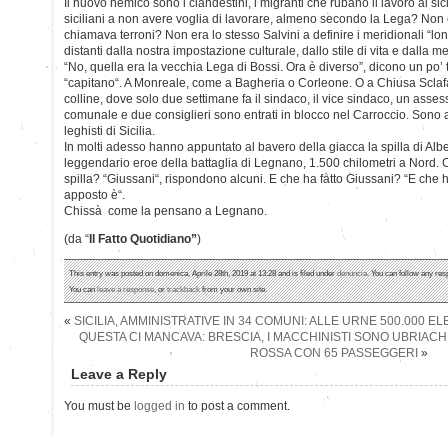
Il nuovo nemico sono i clandestini, i migranti che rubano il lavoro ai sic
siciliani a non avere voglia di lavorare, almeno secondo la Lega? Non e
chiamava terroni? Non era lo stesso Salvini a definire i meridionali “lo
distanti dalla nostra impostazione culturale, dallo stile di vita e dalla 
“No, quella era la vecchia Lega di Bossi. Ora è diverso”, dicono un po’ tu
“capitano“. A Monreale, come a Bagheria o Corleone. O a Chiusa Sclafani
colline, dove solo due settimane fa il sindaco, il vice sindaco, un assess
comunale e due consiglieri sono entrati in blocco nel Carroccio. Sono an
leghisti di Sicilia.
In molti adesso hanno appuntato al bavero della giacca la spilla di Albe
leggendario eroe della battaglia di Legnano, 1.500 chilometri a Nord.
spilla? “Giussani“, rispondono alcuni. E che ha fatto Giussani? “E che h
apposto è“.
Chissà come la pensano a Legnano.
(da “
Il Fatto Quotidiano”
)
This entry was posted on domenica, Aprile 28th, 2019 at 13:28 and is filed under
denuncia
. You can follow any res
You can
leave a response
, or
trackback
from your own site.
«
SICILIA, AMMINISTRATIVE IN 34 COMUNI: ALLE URNE 500.000 EL
QUESTA CI MANCAVA: BRESCIA, I MACCHINISTI SONO UBRIACH
ROSSA CON 65 PASSEGGERI
»
Leave a Reply
You must be
logged in
to post a comment.