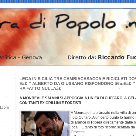
LEGA IN SICILIA TRA CAMBIACASACCA E RICICLATI DOV
Eâ€™ ALBERTO DA GIUSSANO RISPONDONO â€œEâ€™
HA FATTO NULLAâ€
A MONREALE SALVINI SI APPOGGIA A UN EX DI CUFFARO, A GELA
CON TANTI EX GRILLINI E FORZISTI
il.com
A Monreale ha pranzato nella villa di un
Totò Cuffaro. A un certo punto lo hanno 
di arance di Ribera direttamente dalle m
locali. E tanto di foto ricordo scattata 
Crocetta.