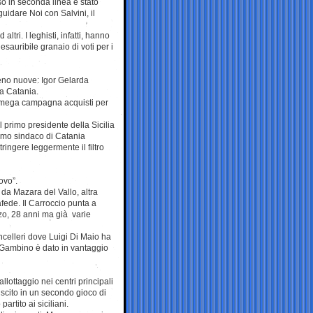
so in seconda linea è stato
guidare Noi con Salvini, il
tri. I leghisti, infatti, hanno
nesauribile granaio di voti per i
meno nuove: Igor Gelarda
 a Catania.
a mega campagna acquisti per
 primo presidente della Sicilia
simo sindaco di Catania
ringere leggermente il filtro
ovo”.
 da Mazara del Vallo, altra
afede. Il Carroccio punta a
zzo, 28 anni ma già varie
ancelleri dove Luigi Di Maio ha
to Gambino è dato in vantaggio
lottaggio nei centri principali
uscito in un secondo gioco di
artito ai siciliani.