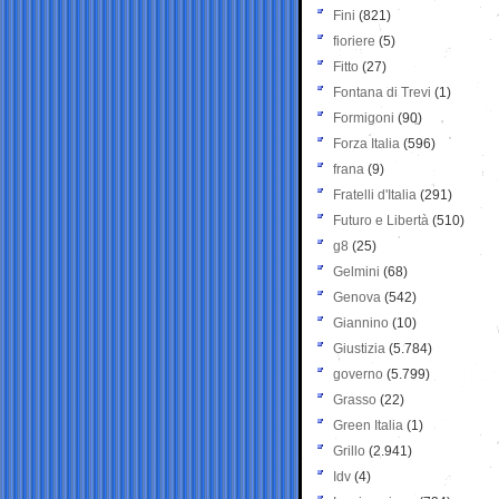
Fini
(821)
fioriere
(5)
Fitto
(27)
Fontana di Trevi
(1)
Formigoni
(90)
Forza Italia
(596)
frana
(9)
Fratelli d'Italia
(291)
Futuro e Libertà
(510)
g8
(25)
Gelmini
(68)
Genova
(542)
Giannino
(10)
Giustizia
(5.784)
governo
(5.799)
Grasso
(22)
Green Italia
(1)
Grillo
(2.941)
Idv
(4)