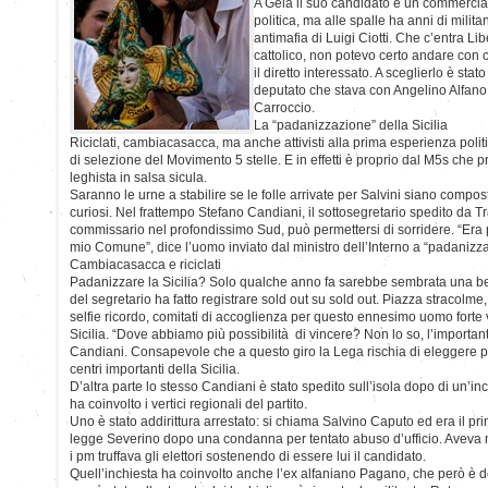
A Gela il suo candidato è un commercial
politica, ma alle spalle ha anni di milit
antimafia di Luigi Ciotti. Che c’entra L
cattolico, non potevo certo andare con chi
il diretto interessato. A sceglierlo è st
deputato che stava con Angelino Alfano 
Carroccio.
La “padanizzazione” della Sicilia
Riciclati, cambiacasacca, ma anche attivisti alla prima esperienza poli
di selezione del Movimento 5 stelle. E in effetti è proprio dal M5s che
leghista in salsa sicula.
Saranno le urne a stabilire se le folle arrivate per Salvini siano compos
curiosi. Nel frattempo Stefano Candiani, il sottosegretario spedito da
commissario nel profondissimo Sud, può permettersi di sorridere. “Era p
mio Comune”, dice l’uomo inviato dal ministro dell’Interno a “padanizzar
Cambiacasacca e riciclati
Padanizzare la Sicilia? Solo qualche anno fa sarebbe sembrata una bes
del segretario ha fatto registrare sold out su sold out. Piazza stracolme, 
selfie ricordo, comitati di accoglienza per questo ennesimo uomo forte 
Sicilia. “Dove abbiamo più possibilità di vincere? Non lo so, l’importan
Candiani. Consapevole che a questo giro la Lega rischia di eleggere pe
centri importanti della Sicilia.
D’altra parte lo stesso Candiani è stato spedito sull’isola dopo di un’i
ha coinvolto i vertici regionali del partito.
Uno è stato addirittura arrestato: si chiama Salvino Caputo ed era il pr
legge Severino dopo una condanna per tentato abuso d’ufficio. Aveva mes
i pm truffava gli elettori sostenendo di essere lui il candidato.
Quell’inchiesta ha coinvolto anche l’ex alfaniano Pagano, che però è d