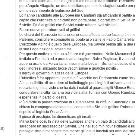
non è stato allontanato dai leghisti ma è rimasto da militante. Retroces
pure Angelo Attaguile, un democristiano per tutte le stagioni scelto per 
primo esperimento di leghismo del Sud.
Lo hanno candidato alle Europee ma Candiani sta affidando il partito ad al
capito che l’etichetta di riciclato non porta bene. Soprattutto in Sicilia, i
5 stelle. Ed è ai grillini che Salvini vuole rubare i voti siciliani.
Facce nuove per rubare voti ai grillini
Le chiavi del Carroccio isolano sono state affidate a due facce più o 
Palermo, consigliere comunale scippato ai 5 stelle, e Fabio Cantarella
L’orizzonte vicino è quello delle Europee, ma Salvini pensa già a un
la sua Lega nazional sovranista.
Per questo motivo continua a flirtare col governatore Nello Musumeci (il
invitato a Pontida) ed è pronto ad accogliere Salvo Pogliese, il votatis
appena uscito da Forza Italia. Insomma la Lega in Sicilia ha deciso di st
degli ingressi, mixando facce vecchissime e qualche novità .
)
Il derby di governo in attesa delle Europee
L’obiettivo è far apparire il partito più vecchio del Parlamento come “nu
Alte possibilità di accedere al ballottaggio per i leghisti arrivano anche
roccaforte grillina visto che ha dato i natali al guardasigilli Alfonso Bon
conquistare la città italiana più vicina alla Tunisia con Giorgio Randa
esperienze in partiti di destra.
Più difficile la padanizzazione di Caltanissetta, la città di Giancarlo C
chiuso la campagna elettorale: al centro della Sicilia il grillino Rober
rispetto al leghista Oscar Aiello.
Il gioco di prestigio: far dimenticare gli insulti —
Ma va bene così. In vista delle Europee anche un paio di candidati al bal
sarebbero un successo per Salvini. Che nel suo mini tour siciliano è ri
19)
prestigio: fare dimenticare totalmente gli insulti lanciati per anni dal suo p