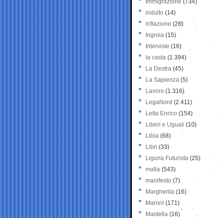
Immigrazione
(734)
indulto
(14)
inflazione
(26)
Ingroia
(15)
Interviste
(16)
la casta
(1.394)
La Destra
(45)
La Sapienza
(5)
Lavoro
(1.316)
LegaNord
(2.411)
Letta Enrico
(154)
Liberi e Uguali
(10)
Libia
(68)
Libri
(33)
Liguria Futurista
(25)
mafia
(543)
manifesto
(7)
Margherita
(16)
Maroni
(171)
Mastella
(16)