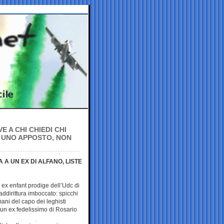
E A CHI CHIEDI CHI
 UNO APPOSTO, NON
 A UN EX DI ALFANO, LISTE
 ex enfant prodige dell’Udc di
addirittura imboccato: spicchi
ani del capo dei leghisti
da un ex fedelissimo di Rosario