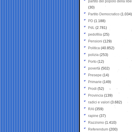
partito del popolo della libe
(30)
Partito Democratico
(1.034)
PD
(1.188)
PdL
(2.781)
pedofilia
(25)
Pensioni
(129)
Politica
(40.852)
polizia
(253)
Porto
(12)
povertà
(502)
Presepe
(14)
Primarie
(149)
Prodi
(52)
Provincia
(139)
radici e valori
(3.682)
RAI
(359)
rapine
(37)
Razzismo
(1.410)
Referendum
(200)