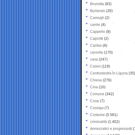
Brunetta
(83)
Burlando
(26)
Camogli
(2)
canile
(4)
Cappello
(8)
Caprotti
(2)
Caritas
(6)
carovita
(170)
casa
(247)
Casini
(119)
Centrodestra in Liguria
(35
Chiesa
(276)
Cina
(10)
Comune
(342)
Coop
(7)
Cossiga
(7)
Costume
(5.581)
criminalità
(1.402)
democratici e progressisti
(