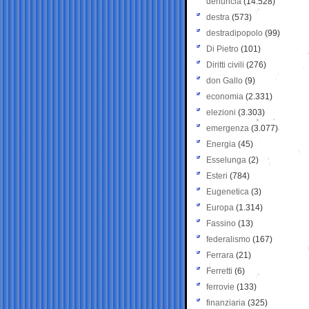
denuncia
(14.528)
destra
(573)
destradipopolo
(99)
Di Pietro
(101)
Diritti civili
(276)
don Gallo
(9)
economia
(2.331)
elezioni
(3.303)
emergenza
(3.077)
Energia
(45)
Esselunga
(2)
Esteri
(784)
Eugenetica
(3)
Europa
(1.314)
Fassino
(13)
federalismo
(167)
Ferrara
(21)
Ferretti
(6)
ferrovie
(133)
finanziaria
(325)