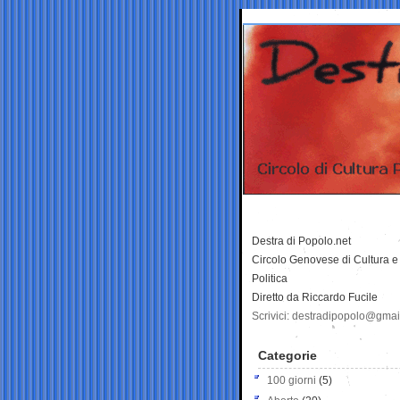
Destra di Popolo.net
Circolo Genovese di Cultura e
Politica
Diretto da Riccardo Fucile
Scrivici: destradipopolo@gma
Categorie
100 giorni
(5)