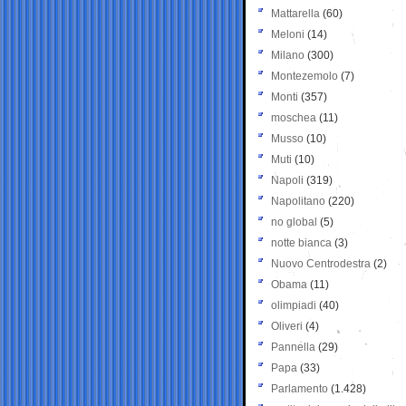
Mattarella
(60)
Meloni
(14)
Milano
(300)
Montezemolo
(7)
Monti
(357)
moschea
(11)
Musso
(10)
Muti
(10)
Napoli
(319)
Napolitano
(220)
no global
(5)
notte bianca
(3)
Nuovo Centrodestra
(2)
Obama
(11)
olimpiadi
(40)
Oliveri
(4)
Pannella
(29)
Papa
(33)
Parlamento
(1.428)