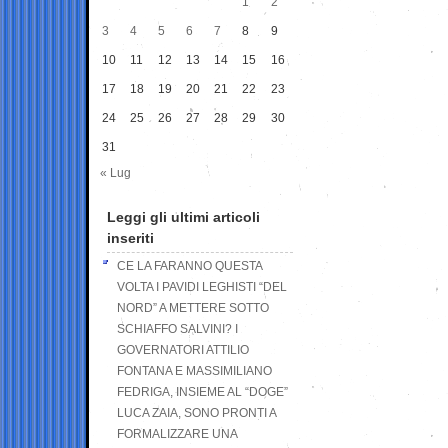
1
2
3
4
5
6
7
8
9
10
11
12
13
14
15
16
17
18
19
20
21
22
23
24
25
26
27
28
29
30
31
« Lug
Leggi gli ultimi articoli
inseriti
CE LA FARANNO QUESTA
VOLTA I PAVIDI LEGHISTI “DEL
NORD” A METTERE SOTTO
SCHIAFFO SALVINI? I
GOVERNATORI ATTILIO
FONTANA E MASSIMILIANO
FEDRIGA, INSIEME AL “DOGE”
LUCA ZAIA, SONO PRONTI A
FORMALIZZARE UNA