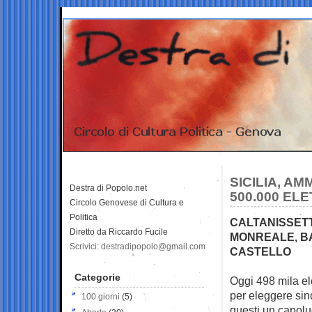
SICILIA, AM
Destra di Popolo.net
500.000 EL
Circolo Genovese di Cultura e
Politica
CALTANISSETT
Diretto da Riccardo Fucile
MONREALE, BA
Scrivici: destradipopolo@gmail.com
CASTELLO
Categorie
Oggi 498 mila elet
per eleggere
sin
100 giorni
(5)
questi un capolu