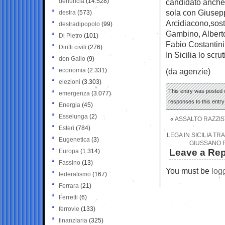
denuncia
(14.528)
candidato anche 
sola con Giusep
destra
(573)
Arcidiacono,sost
destradipopolo
(99)
Gambino, Albert
Di Pietro
(101)
Fabio Costantini
Diritti civili
(276)
In Sicilia lo scr
don Gallo
(9)
economia
(2.331)
(da agenzie)
elezioni
(3.303)
This entry was posted o
emergenza
(3.077)
responses to this entr
Energia
(45)
Esselunga
(2)
«
ASSALTO RAZZIS
Esteri
(784)
LEGA IN SICILIA T
Eugenetica
(3)
GIUSSANO 
Leave a Rep
Europa
(1.314)
Fassino
(13)
You must be
log
federalismo
(167)
Ferrara
(21)
Ferretti
(6)
ferrovie
(133)
finanziaria
(325)