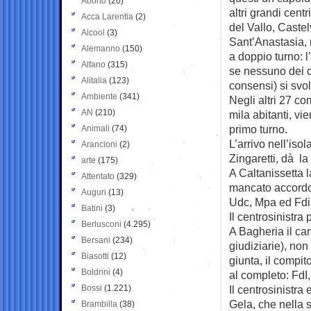
Aborto
(20)
altri grandi cen
Acca Larentia
(2)
del Vallo, Caste
Alcool
(3)
Sant’Anastasia, n
Alemanno
(150)
a doppio turno: 
Alfano
(315)
se nessuno dei c
Alitalia
(123)
consensi) si svo
Ambiente
(341)
Negli altri 27 c
AN
(210)
mila abitanti, vie
primo turno.
Animali
(74)
L’arrivo nell’isol
Arancioni
(2)
Zingaretti, dà la 
arte
(175)
A Caltanissetta 
Attentato
(329)
mancato accordo c
Auguri
(13)
Udc, Mpa ed Fdi
Batini
(3)
Il centrosinistr
Berlusconi
(4.295)
A Bagheria il ca
Bersani
(234)
giudiziarie), non
Biasotti
(12)
giunta, il compit
Boldrini
(4)
al completo: FdI,
Bossi
(1.221)
Il centrosinistra
Gela, che nella 
Brambilla
(38)