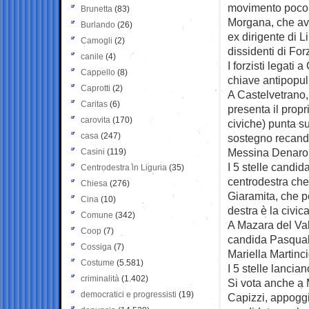
movimento poco d
Brunetta
(83)
Morgana, che av
Burlando
(26)
ex dirigente di 
Camogli
(2)
dissidenti di For
canile
(4)
I forzisti legati
Cappello
(8)
chiave antipopul
Caprotti
(2)
A Castelvetrano,
Caritas
(6)
presenta il propr
carovita
(170)
civiche) punta su
casa
(247)
sostegno recando
Messina Denaro
Casini
(119)
I 5 stelle candid
Centrodestra in Liguria
(35)
centrodestra che
Chiesa
(276)
Giaramita, che pe
Cina
(10)
destra è la civica
Comune
(342)
A Mazara del Val
Coop
(7)
candida Pasquale
Cossiga
(7)
Mariella Martinci
Costume
(5.581)
I 5 stelle lancia
criminalità
(1.402)
Si vota anche a 
democratici e progressisti
(19)
Capizzi, appoggi