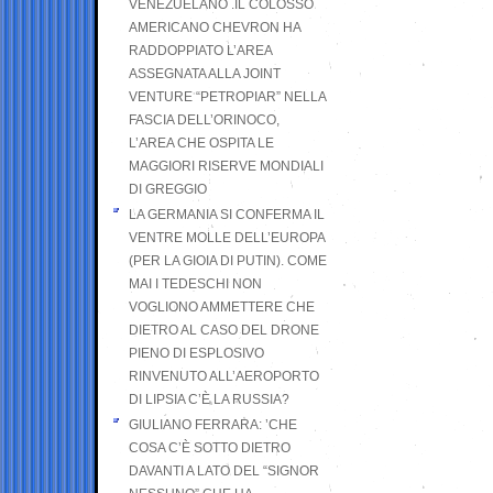
VENEZUELANO .IL COLOSSO
AMERICANO CHEVRON HA
RADDOPPIATO L’AREA
ASSEGNATA ALLA JOINT
VENTURE “PETROPIAR” NELLA
FASCIA DELL’ORINOCO,
L’AREA CHE OSPITA LE
MAGGIORI RISERVE MONDIALI
DI GREGGIO
LA GERMANIA SI CONFERMA IL
VENTRE MOLLE DELL’EUROPA
(PER LA GIOIA DI PUTIN). COME
MAI I TEDESCHI NON
VOGLIONO AMMETTERE CHE
DIETRO AL CASO DEL DRONE
PIENO DI ESPLOSIVO
RINVENUTO ALL’AEROPORTO
DI LIPSIA C’È LA RUSSIA?
GIULIANO FERRARA: ’CHE
COSA C’È SOTTO DIETRO
DAVANTI A LATO DEL “SIGNOR