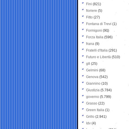
Fini
(821)
fioriere
(5)
Fitto
(27)
Fontana di Trevi
(1)
Formigoni
(90)
Forza Italia
(596)
frana
(9)
Fratelli d'Italia
(291)
Futuro e Libertà
(510)
g8
(25)
Gelmini
(68)
Genova
(542)
Giannino
(10)
Giustizia
(5.784)
governo
(5.799)
Grasso
(22)
Green Italia
(1)
Grillo
(2.941)
Idv
(4)