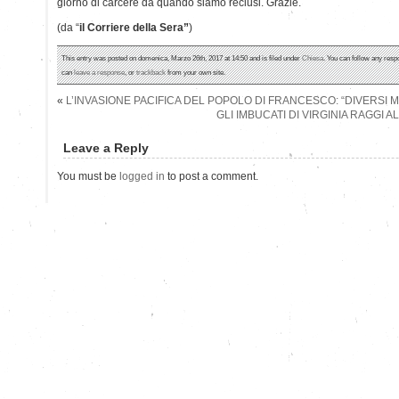
giorno di carcere da quando siamo reclusi. Grazie.
(da “
il Corriere della Sera”
)
This entry was posted on domenica, Marzo 26th, 2017 at 14:50 and is filed under
Chiesa
. You can follow any resp
can
leave a response
, or
trackback
from your own site.
«
L’INVASIONE PACIFICA DEL POPOLO DI FRANCESCO: “DIVERSI MA
GLI IMBUCATI DI VIRGINIA RAGGI A
Leave a Reply
You must be
logged in
to post a comment.