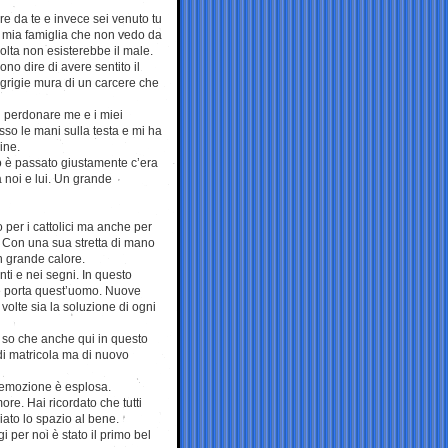
e da te e invece sei venuto tu
a mia famiglia che non vedo da
lta non esisterebbe il male.
o dire di avere sentito il
grigie mura di un carcere che
di perdonare me e i miei
so le mani sulla testa e mi ha
ine.
o è passato giustamente c’era
 noi e lui. Un grande
 per i cattolici ma anche per
 Con una sua stretta di mano
n grande calore.
ti e nei segni. In questo
he porta quest’uomo. Nuove
olte sia la soluzione di ogni
i so che anche qui in questo
di matricola ma di nuovo
’emozione è esplosa.
e. Hai ricordato che tutti
iato lo spazio al bene.
 per noi è stato il primo bel