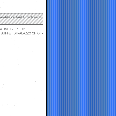
onses to this entry through the
RSS 2.0
feed. You
 UNITI PER LUI”
L BUFFET DI PALAZZO CHIGI
»