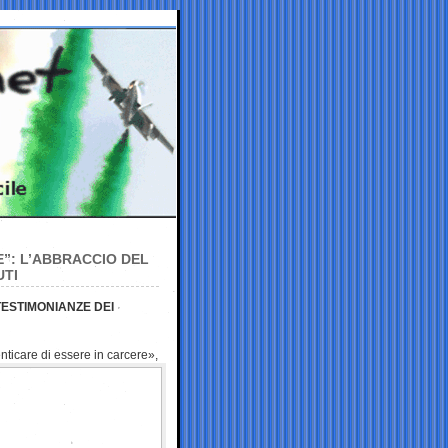
E”: L’ABBRACCIO DEL
UTI
TESTIMONIANZE DEI
enticare di essere in carcere»,