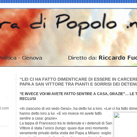
“LEI CI HA FATTO DIMENTICARE DI ESSERE IN CARCER
PAPA A SAN VITTORE TRA PIANTI E SORRISI DEI DETEN
“E INVECE VOI MI AVETE FATTO SENTIRE A CASA, GRAZIE”… LE 
RECLUSI
il.com
«In ciascuno di voi vedo Gesù», ha detto lui a loro. «Lei ci ha fatto dim
hanno detto loro a lui. «E voi invece mi avete fatto
sentire a casa: grazie».
La tappa di Francesco tra le detenute e i detenuti di San
Vittore è stata l’unico (lungo: quasi due ore) momento
veramente privato della visita del Papa a Milano: voglio