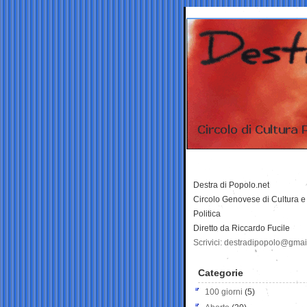
Destra di Popolo.net
Circolo Genovese di Cultura e
Politica
Diretto da Riccardo Fucile
Scrivici: destradipopolo@gma
Categorie
100 giorni
(5)