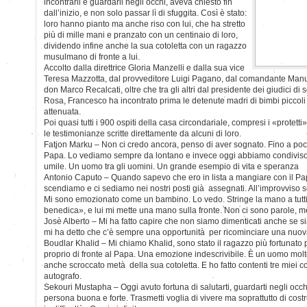
incontrarli e guardarli negli occhi, aveva chiesto fin
dall’inizio, e non solo passar lì di sfuggita. Così è stato:
loro hanno pianto ma anche riso con lui, che ha stretto
più di mille mani e pranzato con un centinaio di loro,
dividendo infine anche la sua cotoletta con un ragazzo
musulmano di fronte a lui.
Accolto dalla direttrice Gloria Manzelli e dalla sua vice
Teresa Mazzotta, dal provveditore Luigi Pagano, dal comandante Manu
don Marco Recalcati, oltre che tra gli altri dal presidente dei giudici d
Rosa, Francesco ha incontrato prima le detenute madri di bimbi piccoli v
attenuata.
Poi quasi tutti i 900 ospiti della casa circondariale, compresi i «protett
le testimonianze scritte direttamente da alcuni di loro.
Fatjon Marku – Non ci credo ancora, penso di aver sognato. Fino a poco
Papa. Lo vediamo sempre da lontano e invece oggi abbiamo condiviso il
umile. Un uomo tra gli uomini. Un grande esempio di vita e speranza
Antonio Caputo – Quando sapevo che ero in lista a mangiare con il Papa
scendiamo e ci sediamo nei nostri posti già assegnati. All’improvviso s
Mi sono emozionato come un bambino. Lo vedo. Stringe la mano a tutti
benedica», e lui mi mette una mano sulla fronte. Non ci sono parole, m
Josè Alberto – Mi ha fatto capire che non siamo dimenticati anche se s
mi ha detto che c’è sempre una opportunità per ricominciare una nuova 
Boudlar Khalid – Mi chiamo Khalid, sono stato il ragazzo più fortunat
proprio di fronte al Papa. Una emozione indescrivibile. È un uomo molt
anche scroccato metà della sua cotoletta. E ho fatto contenti tre miei 
autografo.
Sekouri Mustapha – Oggi avuto fortuna di salutarti, guardarti negli occ
persona buona e forte. Trasmetti voglia di vivere ma soprattutto di cost