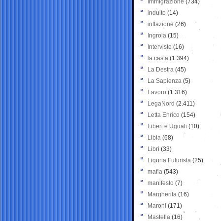
Immigrazione
(734)
indulto
(14)
inflazione
(26)
Ingroia
(15)
Interviste
(16)
la casta
(1.394)
La Destra
(45)
La Sapienza
(5)
Lavoro
(1.316)
LegaNord
(2.411)
Letta Enrico
(154)
Liberi e Uguali
(10)
Libia
(68)
Libri
(33)
Liguria Futurista
(25)
mafia
(543)
manifesto
(7)
Margherita
(16)
Maroni
(171)
Mastella
(16)