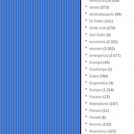
denuncia
(14.528)
destra
(573)
destradipopolo
(99)
Di Pietro
(101)
Diritti civili
(276)
don Gallo
(9)
economia
(2.331)
elezioni
(3.303)
emergenza
(3.077)
Energia
(45)
Esselunga
(2)
Esteri
(784)
Eugenetica
(3)
Europa
(1.314)
Fassino
(13)
federalismo
(167)
Ferrara
(21)
Ferretti
(6)
ferrovie
(133)
finanziaria
(325)