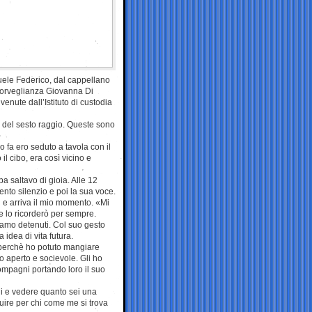
ele Federico, dal cappellano
i sorveglianza Giovanna Di
enute dall’Istituto di custodia
i» del sesto raggio. Queste sono
 fa ero seduto a tavola con il
 cibo, era così vicino e
 saltavo di gioia. Alle 12
ento silenzio e poi la sua voce.
 e arriva il mio momento. «Mi
e lo ricorderò per sempre.
iamo detenuti. Col suo gesto
idea di vita futura.
o perchè ho potuto mangiare
o aperto e socievole. Gli ho
compagni portando loro il suo
hi e vedere quanto sei una
ruire per chi come me si trova