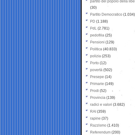
partito del popolo della libe
(30)
Partito Democratico
(1.034)
PD
(1.188)
PdL
(2.781)
pedofilia
(25)
Pensioni
(129)
Politica
(40.833)
polizia
(253)
Porto
(12)
povertà
(502)
Presepe
(14)
Primarie
(149)
Prodi
(52)
Provincia
(139)
radici e valori
(3.682)
RAI
(359)
rapine
(37)
Razzismo
(1.410)
Referendum
(200)