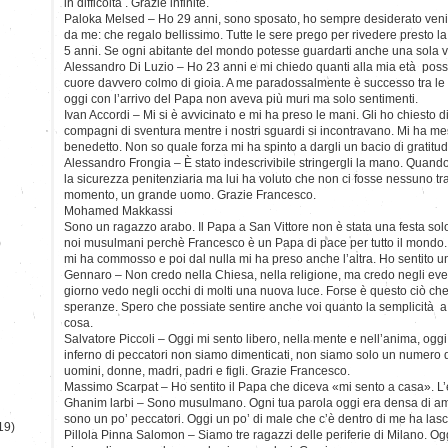
in difficoltà . Grazie infinite.
Paloka Melsed – Ho 29 anni, sono sposato, ho sempre desiderato venir
da me: che regalo bellissimo. Tutte le sere prego per rivedere presto l
5 anni. Se ogni abitante del mondo potesse guardarti anche una sola vo
Alessandro Di Luzio – Ho 23 anni e mi chiedo quanti alla mia età posson
cuore davvero colmo di gioia. A me paradossalmente è successo tra le 
oggi con l’arrivo del Papa non aveva più muri ma solo sentimenti.
Ivan Accordi – Mi si è avvicinato e mi ha preso le mani. Gli ho chiesto 
compagni di sventura mentre i nostri sguardi si incontravano. Mi ha mes
benedetto. Non so quale forza mi ha spinto a dargli un bacio di gratitud
Alessandro Frongia – È stato indescrivibile stringergli la mano. Quand
la sicurezza penitenziaria ma lui ha voluto che non ci fosse nessuno tra
momento, un grande uomo. Grazie Francesco.
Mohamed Makkassi
Sono un ragazzo arabo. Il Papa a San Vittore non è stata una festa solo
)
noi musulmani perchè Francesco è un Papa di pace per tutto il mondo.
mi ha commosso e poi dal nulla mi ha preso anche l’altra. Ho sentito u
Gennaro – Non credo nella Chiesa, nella religione, ma credo negli even
giorno vedo negli occhi di molti una nuova luce. Forse è questo ciò c
speranze. Spero che possiate sentire anche voi quanto la semplicità a v
cosa.
Salvatore Piccoli – Oggi mi sento libero, nella mente e nell’anima, ogg
inferno di peccatori non siamo dimenticati, non siamo solo un numero 
uomini, donne, madri, padri e figli. Grazie Francesco.
Massimo Scarpat – Ho sentito il Papa che diceva «mi sento a casa». L
Ghanim larbi – Sono musulmano. Ogni tua parola oggi era densa di amor
sono un po’ peccatori. Oggi un po’ di male che c’è dentro di me ha lasc
19)
Pillola Pinna Salomon – Siamo tre ragazzi delle periferie di Milano. Oggi