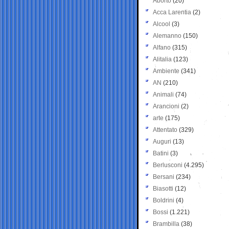
Aborto
(20)
Acca Larentia
(2)
Alcool
(3)
Alemanno
(150)
Alfano
(315)
Alitalia
(123)
Ambiente
(341)
AN
(210)
Animali
(74)
Arancioni
(2)
arte
(175)
Attentato
(329)
Auguri
(13)
Batini
(3)
Berlusconi
(4.295)
Bersani
(234)
Biasotti
(12)
Boldrini
(4)
Bossi
(1.221)
Brambilla
(38)