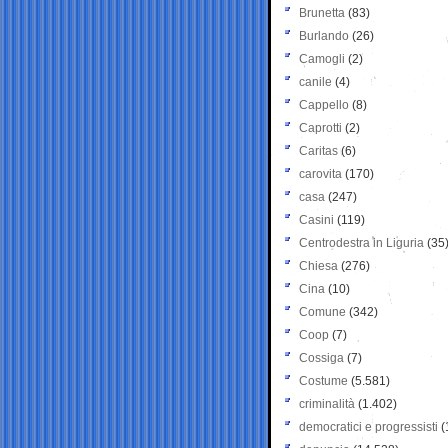
Brunetta
(83)
Burlando
(26)
Camogli
(2)
canile
(4)
Cappello
(8)
Caprotti
(2)
Caritas
(6)
carovita
(170)
casa
(247)
Casini
(119)
Centrodestra in Liguria
(35
Chiesa
(276)
Cina
(10)
Comune
(342)
Coop
(7)
Cossiga
(7)
Costume
(5.581)
criminalità
(1.402)
democratici e progressisti
(