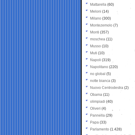
Mattarella
(60)
Meloni
(14)
Milano
(300)
Montezemolo
(7)
Monti
(357)
moschea
(11)
Musso
(10)
Muti
(10)
Napoli
(319)
Napolitano
(220)
no global
(5)
notte bianca
(3)
Nuovo Centrodestra
(2)
Obama
(11)
olimpiadi
(40)
Oliveri
(4)
Pannella
(29)
Papa
(33)
Parlamento
(1.428)