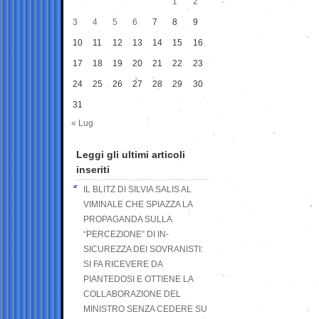
1
2
3
4
5
6
7
8
9
10
11
12
13
14
15
16
17
18
19
20
21
22
23
24
25
26
27
28
29
30
31
« Lug
Leggi gli ultimi articoli
inseriti
IL BLITZ DI SILVIA SALIS AL
VIMINALE CHE SPIAZZA LA
PROPAGANDA SULLA
“PERCEZIONE” DI IN-
SICUREZZA DEI SOVRANISTI:
SI FA RICEVERE DA
PIANTEDOSI E OTTIENE LA
COLLABORAZIONE DEL
MINISTRO SENZA CEDERE SU