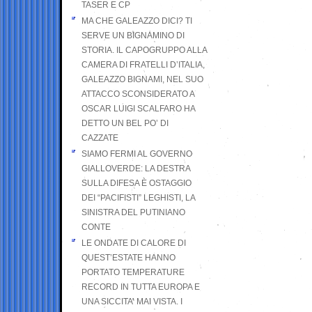
TASER E CP
MA CHE GALEAZZO DICI? TI
SERVE UN BIGNAMINO DI
STORIA. IL CAPOGRUPPO ALLA
CAMERA DI FRATELLI D’ITALIA,
GALEAZZO BIGNAMI, NEL SUO
ATTACCO SCONSIDERATO A
OSCAR LUIGI SCALFARO HA
DETTO UN BEL PO’ DI
CAZZATE
SIAMO FERMI AL GOVERNO
GIALLOVERDE: LA DESTRA
SULLA DIFESA È OSTAGGIO
DEI “PACIFISTI” LEGHISTI, LA
SINISTRA DEL PUTINIANO
CONTE
LE ONDATE DI CALORE DI
QUEST’ESTATE HANNO
PORTATO TEMPERATURE
RECORD IN TUTTA EUROPA E
UNA SICCITA’ MAI VISTA. I