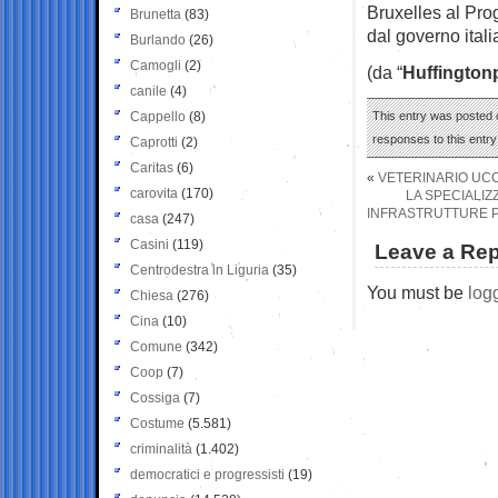
Bruxelles al Pro
Brunetta
(83)
dal governo itali
Burlando
(26)
Camogli
(2)
(da “
Huffington
canile
(4)
Cappello
(8)
This entry was posted o
responses to this entr
Caprotti
(2)
Caritas
(6)
«
VETERINARIO UCC
carovita
(170)
LA SPECIALIZZ
INFRASTRUTTURE PE
casa
(247)
Casini
(119)
Leave a Rep
Centrodestra in Liguria
(35)
You must be
log
Chiesa
(276)
Cina
(10)
Comune
(342)
Coop
(7)
Cossiga
(7)
Costume
(5.581)
criminalità
(1.402)
democratici e progressisti
(19)