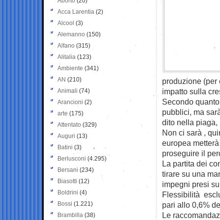
Aborto
(20)
Acca Larentia
(2)
Alcool
(3)
Alemanno
(150)
Alfano
(315)
Alitalia
(123)
Ambiente
(341)
AN
(210)
produzione (per 
impatto sulla cre
Animali
(74)
Secondo quanto sp
Arancioni
(2)
pubblici, ma sar
arte
(175)
dito nella piaga, 
Attentato
(329)
Non ci sarà , qu
Auguri
(13)
europea metterà
Batini
(3)
proseguire il pe
Berlusconi
(4.295)
La partita dei co
Bersani
(234)
tirare su una man
Biasotti
(12)
impegni presi sul 
Boldrini
(4)
Flessibilità escl
Bossi
(1.221)
pari allo 0,6% de
Le raccomandazion
Brambilla
(38)