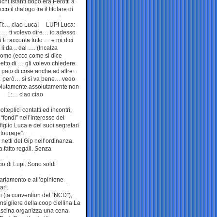
chi istanti dopo era Perotti a
 il dialogo tra il titolare di
ROTTI:… ciao Luca! LUPI Luca:
 ti volevo dire… io adesso
ti racconta tutto … e mi dici
 da .. dal …. (Incalza
uomo (ecco come si dice
detto di … gli volevo chiedere
paio di cose anche ad altre ..
o… però… sì sì va bene… vedo
olutamente assolutamente non
lo L:… ciao ciao
teplici contatti ed incontri,
“fondi” nell’interesse del
o figlio Luca e dei suoi segretari
ntourage”.
 netti del Gip nell’ordinanza.
a fatto regali. Senza
io di Lupi. Sono soldi
Parlamento e all’opinione
ari.
ri (la convention del “NCD”),
sigliere della coop ciellina La
ascina organizza una cena