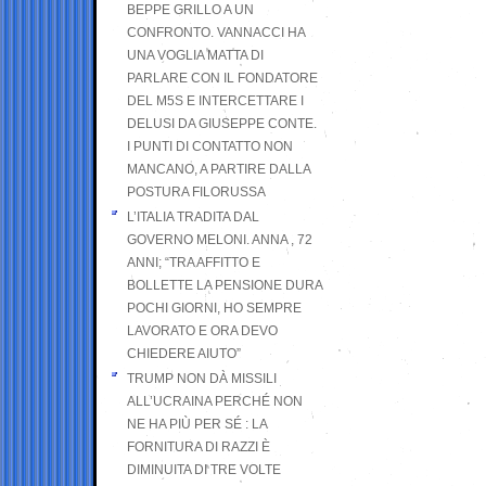
BEPPE GRILLO A UN
CONFRONTO. VANNACCI HA
UNA VOGLIA MATTA DI
PARLARE CON IL FONDATORE
DEL M5S E INTERCETTARE I
DELUSI DA GIUSEPPE CONTE.
I PUNTI DI CONTATTO NON
MANCANO, A PARTIRE DALLA
POSTURA FILORUSSA
L’ITALIA TRADITA DAL
GOVERNO MELONI. ANNA , 72
ANNI; “TRA AFFITTO E
BOLLETTE LA PENSIONE DURA
POCHI GIORNI, HO SEMPRE
LAVORATO E ORA DEVO
CHIEDERE AIUTO”
TRUMP NON DÀ MISSILI
ALL’UCRAINA PERCHÉ NON
NE HA PIÙ PER SÉ : LA
FORNITURA DI RAZZI È
DIMINUITA DI TRE VOLTE