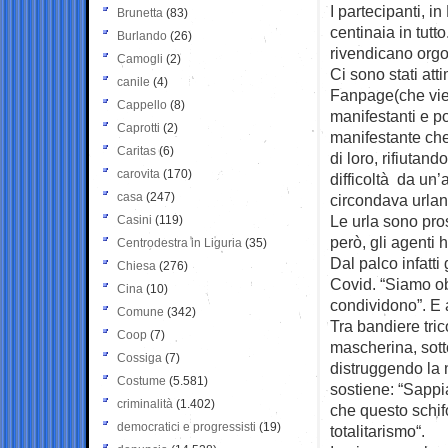
I partecipanti, 
Brunetta
(83)
centinaia in tut
Burlando
(26)
rivendicano orgo
Camogli
(2)
Ci sono stati atti
canile
(4)
Fanpage(che vien
Cappello
(8)
manifestanti e p
Caprotti
(2)
manifestante che
Caritas
(6)
di loro, rifiutan
carovita
(170)
difficoltà da un’
casa
(247)
circondava urland
Le urla sono prose
Casini
(119)
però, gli agenti 
Centrodestra in Liguria
(35)
Dal palco infatti 
Chiesa
(276)
Covid. “Siamo ob
Cina
(10)
condividono”. E a
Comune
(342)
Tra bandiere tri
Coop
(7)
mascherina, sott
Cossiga
(7)
distruggendo la 
Costume
(5.581)
sostiene: “Sappi
criminalità
(1.402)
che questo schif
democratici e progressisti
(19)
totalitarismo“.