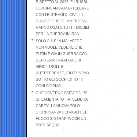
RISPETTO AL 2025, E I RUSSI
CONTINUANO A MARTELLARE
CON LE STRAGI DI CIVILI. IL
GUAIO È CHE GLI AMERICANI
HANNO USATO TUTTI I MISSILI
PER LA GUERRA IN IRAN
SOLO CHI È IN MALAFEDE
NON VUOLE VEDERE CHE
PUTIN È GIÀ IN GUERRA CON
L’EUROPA: TRA ATTACCHI
IBRIDI, TROLL E
INTERFERENZE, I BLITZ SONO
SOTTO GLI OCCHI DI TUTTI
OGNI GIORNO
CHE GOVERNO PATACCA. “SI
SFILAMENTA TUTTA, SEMBRA
CARTA”. LA NUOVA POLO
D’ORDINANZA DEI VIGILI DEL
FUOCO SI STRAPPA CON UN
PO’ D’ACQUA