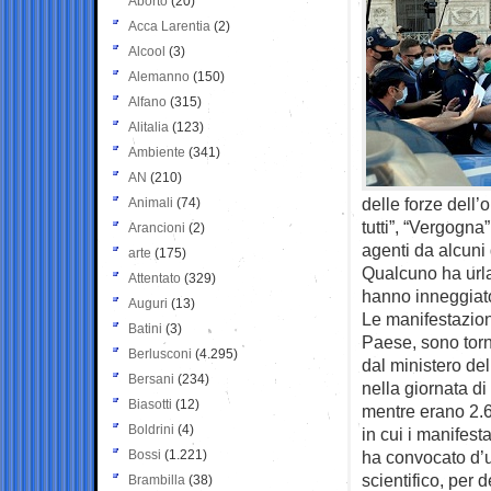
Aborto
(20)
Acca Larentia
(2)
Alcool
(3)
Alemanno
(150)
Alfano
(315)
Alitalia
(123)
Ambiente
(341)
AN
(210)
delle forze dell’
Animali
(74)
tutti”, “Vergogna
Arancioni
(2)
agenti da alcuni 
arte
(175)
Qualcuno ha urlat
Attentato
(329)
hanno inneggiato 
Auguri
(13)
Le manifestazioni
Batini
(3)
Paese, sono torn
Berlusconi
(4.295)
dal ministero del
Bersani
(234)
nella giornata d
Biasotti
(12)
mentre erano 2.67
Boldrini
(4)
in cui i manifest
Bossi
(1.221)
ha convocato d’u
scientifico, per
Brambilla
(38)