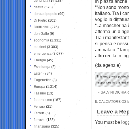
denuncia
(14.528)
In piazza anche 
“Non sono morto 
destra
(573)
italiano. Tra i c
destradipopolo
(99)
voglio la dittatu
Di Pietro
(101)
“La mascherina è
Diritti civili
(276)
afferma un dirig
don Gallo
(9)
Tra i manifestant
economia
(2.331)
si pensa e nessu
elezioni
(3.303)
ammalato. “Tampo
emergenza
(3.077)
altro recita in in
Energia
(45)
(da agenzie)
Esselunga
(2)
Esteri
(784)
This entry was posted o
Eugenetica
(3)
responses to this entr
Europa
(1.314)
«
SALVINI DICHIA
Fassino
(13)
federalismo
(167)
IL CALCIATORE OS
Ferrara
(21)
Leave a Rep
Ferretti
(6)
ferrovie
(133)
You must be
log
finanziaria
(325)