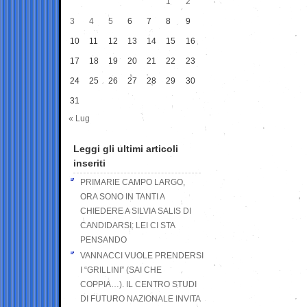
1
2
3
4
5
6
7
8
9
10
11
12
13
14
15
16
17
18
19
20
21
22
23
24
25
26
27
28
29
30
31
« Lug
Leggi gli ultimi articoli
inseriti
PRIMARIE CAMPO LARGO,
ORA SONO IN TANTI A
CHIEDERE A SILVIA SALIS DI
CANDIDARSI: LEI CI STA
PENSANDO
VANNACCI VUOLE PRENDERSI
I “GRILLINI” (SAI CHE
COPPIA…). IL CENTRO STUDI
DI FUTURO NAZIONALE INVITA