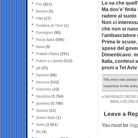
Lo sa che quell’
Fini
(821)
Ma dov’e’ finita
fioriere
(5)
radere al suolo
Fitto
(27)
Non ci interessa
Fontana di Trevi
(1)
che non si nasc
Formigoni
(90)
l’ambasciatore 
Forza Italia
(596)
Prima le scuse, 
frana
(9)
spese del gover
Fratelli d'Italia
(291)
Dimenticavo: mi
Italia, continui 
Futuro e Libertà
(510)
proni a Tel Avi
g8
(25)
Gelmini
(68)
This entry was posted o
Genova
(542)
responses to this entr
Giannino
(10)
Giustizia
(5.784)
«
MA RENZI CREDE
BERLUSCONI GH
governo
(5.799)
Grasso
(22)
Leave a Rep
Green Italia
(1)
You must be
log
Grillo
(2.941)
Idv
(4)