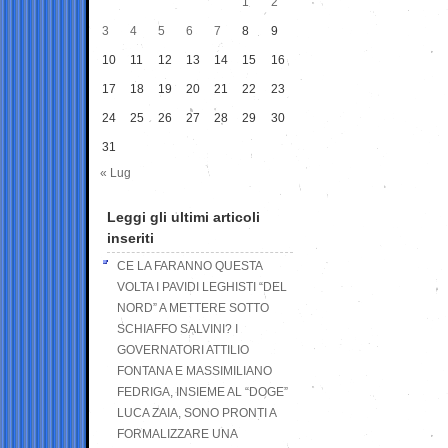
1
2
3
4
5
6
7
8
9
10
11
12
13
14
15
16
17
18
19
20
21
22
23
24
25
26
27
28
29
30
31
« Lug
Leggi gli ultimi articoli
inseriti
CE LA FARANNO QUESTA
VOLTA I PAVIDI LEGHISTI “DEL
NORD” A METTERE SOTTO
SCHIAFFO SALVINI? I
GOVERNATORI ATTILIO
FONTANA E MASSIMILIANO
FEDRIGA, INSIEME AL “DOGE”
LUCA ZAIA, SONO PRONTI A
FORMALIZZARE UNA