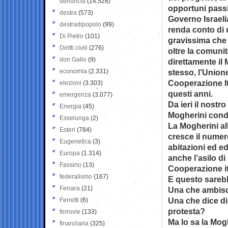
denuncia
(14.528)
opportuni passi
destra
(573)
Governo Israel
destradipopolo
(99)
renda conto di 
Di Pietro
(101)
gravissima che
Diritti civili
(276)
oltre la comunit
don Gallo
(9)
direttamente il 
economia
(2.331)
stesso, l’Union
Cooperazione It
elezioni
(3.303)
questi anni.
emergenza
(3.077)
Da ieri il nostr
Energia
(45)
Mogherini conda
Esselunga
(2)
La Mogherini al
Esteri
(784)
cresce il numer
Eugenetica
(3)
abitazioni ed e
Europa
(1.314)
anche l’asilo di
Fassino
(13)
Cooperazione it
federalismo
(167)
E questo sarebb
Ferrara
(21)
Una che ambisce
Una che dice di
Ferretti
(6)
protesta?
ferrovie
(133)
Ma lo sa la Mogh
finanziaria
(325)