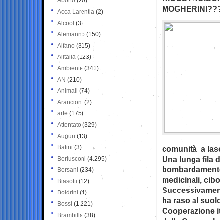
Aborto
(20)
MOGHERINI??
Acca Larentia
(2)
Alcool
(3)
Alemanno
(150)
Alfano
(315)
Alitalia
(123)
Ambiente
(341)
AN
(210)
Animali
(74)
Arancioni
(2)
arte
(175)
Attentato
(329)
Auguri
(13)
Batini
(3)
comunità a lasc
Una lunga fila di
Berlusconi
(4.295)
bombardamento 
Bersani
(234)
medicinali, cib
Biasotti
(12)
Successivamente
Boldrini
(4)
ha raso al suolo
Bossi
(1.221)
Cooperazione it
Brambilla
(38)