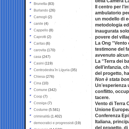
della Camera La
Brunetta
(83)
Il centro per l’
Burlando
(26)
ambulatorio pedi
Camogli
(2)
un modello di ec
canile
(4)
metodologia edu
Cappello
(8)
inaugurata solo 
povere del villa
Caprotti
(2)
La Ong “Vento d
Caritas
(6)
testimone del fa
carovita
(170)
avvenuto alcun c
casa
(247)
La “Terra dei ba
Casini
(119)
dell’infanzia, ch
Centrodestra in Liguria
(35)
del progetto, h
Chiesa
(276)
Non è stata bom
Cina
(10)
Un’esperienza u
Comune
(342)
conflitto, occu
Coop
(7)
tacere.
Vento di Terra O
Cossiga
(7)
Unione Europea
Costume
(5.581)
Conferenza Epi
criminalità
(1.402)
Italiana, princip
democratici e progressisti
(19)
del progetto, di 