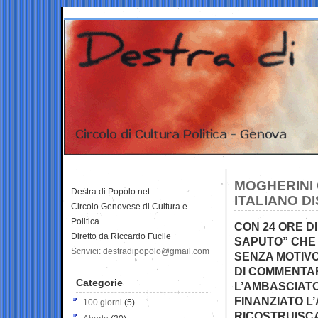
MOGHERINI C
Destra di Popolo.net
ITALIANO D
Circolo Genovese di Cultura e
Politica
CON 24 ORE D
Diretto da Riccardo Fucile
SAPUTO” CHE
Scrivici: destradipopolo@gmail.com
SENZA MOTIVO
DI COMMENTAR
Categorie
L’AMBASCIATO
FINANZIATO L
100 giorni
(5)
RICOSTRUISCA