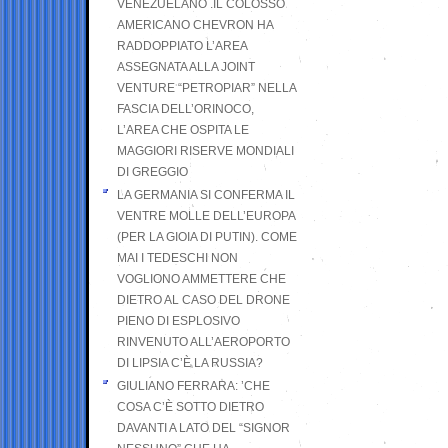
VENEZUELANO .IL COLOSSO
AMERICANO CHEVRON HA
RADDOPPIATO L’AREA
ASSEGNATA ALLA JOINT
VENTURE “PETROPIAR” NELLA
FASCIA DELL’ORINOCO,
L’AREA CHE OSPITA LE
MAGGIORI RISERVE MONDIALI
DI GREGGIO
LA GERMANIA SI CONFERMA IL
VENTRE MOLLE DELL’EUROPA
(PER LA GIOIA DI PUTIN). COME
MAI I TEDESCHI NON
VOGLIONO AMMETTERE CHE
DIETRO AL CASO DEL DRONE
PIENO DI ESPLOSIVO
RINVENUTO ALL’AEROPORTO
DI LIPSIA C’È LA RUSSIA?
GIULIANO FERRARA: ’CHE
COSA C’È SOTTO DIETRO
DAVANTI A LATO DEL “SIGNOR