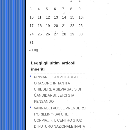
1
2
3
4
5
6
7
8
9
10
11
12
13
14
15
16
17
18
19
20
21
22
23
24
25
26
27
28
29
30
31
« Lug
Leggi gli ultimi articoli
inseriti
PRIMARIE CAMPO LARGO,
ORA SONO IN TANTI A
CHIEDERE A SILVIA SALIS DI
CANDIDARSI: LEI CI STA
PENSANDO
VANNACCI VUOLE PRENDERSI
I “GRILLINI” (SAI CHE
COPPIA…). IL CENTRO STUDI
DI FUTURO NAZIONALE INVITA