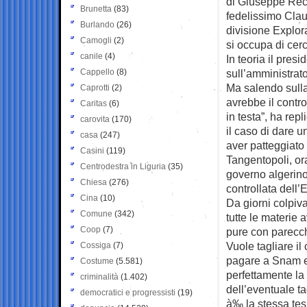
di Giuseppe Recc
Brunetta
(83)
fedelissimo Clau
Burlando
(26)
divisione Explor
Camogli
(2)
si occupa di cerca
canile
(4)
In teoria il pres
Cappello
(8)
sull’amministrat
Ma salendo sulla
Caprotti
(2)
avrebbe il contro
Caritas
(6)
in testa”, ha repl
carovita
(170)
il caso di dare 
casa
(247)
aver patteggiato
Casini
(119)
Tangentopoli, or
Centrodestra in Liguria
(35)
governo algerino 
Chiesa
(276)
controllata dell’E
Cina
(10)
Da giorni colpiv
Comune
(342)
tutte le materie 
Coop
(7)
pure con parecchi
Vuole tagliare il
Cossiga
(7)
pagare a Snam e 
Costume
(5.581)
perfettamente la 
criminalità
(1.402)
dell’eventuale tag
democratici e progressisti
(19)
à‰ la stessa tes