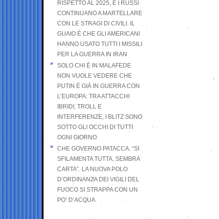
RISPETTO AL 2025, E I RUSSI
CONTINUANO A MARTELLARE
CON LE STRAGI DI CIVILI. IL
GUAIO È CHE GLI AMERICANI
HANNO USATO TUTTI I MISSILI
PER LA GUERRA IN IRAN
SOLO CHI È IN MALAFEDE
NON VUOLE VEDERE CHE
PUTIN È GIÀ IN GUERRA CON
L’EUROPA: TRA ATTACCHI
IBRIDI, TROLL E
INTERFERENZE, I BLITZ SONO
SOTTO GLI OCCHI DI TUTTI
OGNI GIORNO
CHE GOVERNO PATACCA. “SI
SFILAMENTA TUTTA, SEMBRA
CARTA”. LA NUOVA POLO
D’ORDINANZA DEI VIGILI DEL
FUOCO SI STRAPPA CON UN
PO’ D’ACQUA