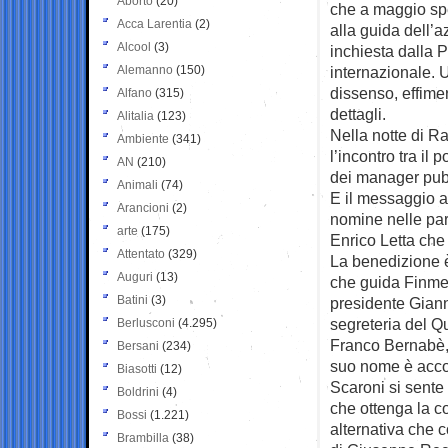
Aborto
(20)
che a maggio sp
Acca Larentia
(2)
alla guida dell’
Alcool
(3)
inchiesta dalla 
Alemanno
(150)
internazionale. U
dissenso, effimer
Alfano
(315)
dettagli.
Alitalia
(123)
Nella notte di Rai
Ambiente
(341)
l’incontro tra il 
AN
(210)
dei manager pubb
Animali
(74)
E il messaggio ar
Arancioni
(2)
nomine nelle par
arte
(175)
Enrico Letta che
Attentato
(329)
La benedizione è
Auguri
(13)
che guida Finmec
Batini
(3)
presidente Giann
segreteria del Qu
Berlusconi
(4.295)
Franco Bernabè, 
Bersani
(234)
suo nome è accos
Biasotti
(12)
Scaroni si sente 
Boldrini
(4)
che ottenga la c
Bossi
(1.221)
alternativa che c
Brambilla
(38)