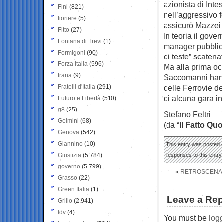
azionista di Int
Fini
(821)
nell’aggressivo 
fioriere
(5)
assicurò Mazzei 
Fitto
(27)
In teoria il gove
Fontana di Trevi
(1)
manager pubblici
Formigoni
(90)
di teste” scatena
Forza Italia
(596)
Ma alla prima oc
frana
(9)
Saccomanni hanno
Fratelli d'Italia
(291)
delle Ferrovie d
di alcuna gara i
Futuro e Libertà
(510)
g8
(25)
Stefano Feltri
Gelmini
(68)
(da “
Il Fatto Qu
Genova
(542)
Giannino
(10)
This entry was posted o
Giustizia
(5.784)
responses to this entr
governo
(5.799)
«
RETROSCENA-V
Grasso
(22)
Green Italia
(1)
Leave a Rep
Grillo
(2.941)
Idv
(4)
You must be
log