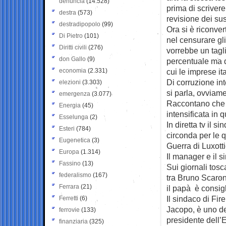
denuncia
(14.528)
prima di scriver
destra
(573)
revisione dei su
destradipopolo
(99)
Ora si è riconver
Di Pietro
(101)
nel censurare gli
Diritti civili
(276)
vorrebbe un tagli
don Gallo
(9)
percentuale ma di
economia
(2.331)
cui le imprese ita
Di corruzione in
elezioni
(3.303)
si parla, ovviam
emergenza
(3.077)
Raccontano che 
Energia
(45)
intensificata in 
Esselunga
(2)
In diretta tv il s
Esteri
(784)
circonda per le 
Eugenetica
(3)
Guerra di Luxotti
Europa
(1.314)
Il manager e il 
Fassino
(13)
Sui giornali tosc
federalismo
(167)
tra Bruno Scaroni
Ferrara
(21)
il papà è consig
Il sindaco di Fi
Ferretti
(6)
Jacopo, è uno dei
ferrovie
(133)
presidente dell’
finanziaria
(325)