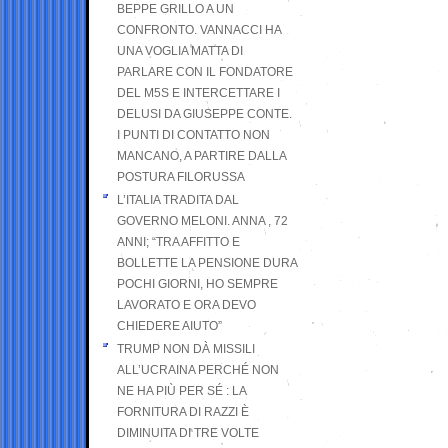
BEPPE GRILLO A UN
CONFRONTO. VANNACCI HA
UNA VOGLIA MATTA DI
PARLARE CON IL FONDATORE
DEL M5S E INTERCETTARE I
DELUSI DA GIUSEPPE CONTE.
I PUNTI DI CONTATTO NON
MANCANO, A PARTIRE DALLA
POSTURA FILORUSSA
L’ITALIA TRADITA DAL
GOVERNO MELONI. ANNA , 72
ANNI; “TRA AFFITTO E
BOLLETTE LA PENSIONE DURA
POCHI GIORNI, HO SEMPRE
LAVORATO E ORA DEVO
CHIEDERE AIUTO”
TRUMP NON DÀ MISSILI
ALL’UCRAINA PERCHÉ NON
NE HA PIÙ PER SÉ : LA
FORNITURA DI RAZZI È
DIMINUITA DI TRE VOLTE