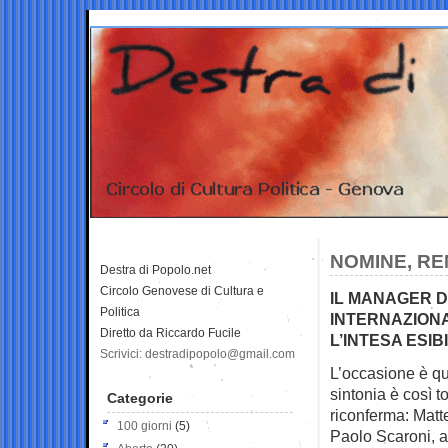
NOMINE, RE
Destra di Popolo.net
Circolo Genovese di Cultura e
IL MANAGER D
Politica
INTERNAZION
Diretto da Riccardo Fucile
L’INTESA ESIB
Scrivici: destradipopolo@gmail.com
L’occasione è qua
sintonia è così t
Categorie
riconferma: Matt
100 giorni
(5)
Paolo Scaroni, a