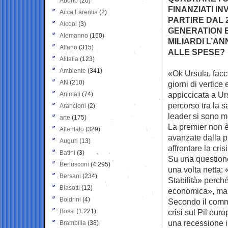
Aborto
(20)
FINANZIATI IN
Acca Larentia
(2)
PARTIRE DAL 
Alcool
(3)
GENERATION E
Alemanno
(150)
MILIARDI L’AN
Alfano
(315)
ALLE SPESE?
Alitalia
(123)
Ambiente
(341)
«Ok Ursula, facc
AN
(210)
giorni di vertice
appiccicata a Ur
Animali
(74)
percorso tra la sa
Arancioni
(2)
leader si sono me
arte
(175)
La premier non è 
Attentato
(329)
avanzate dalla 
Auguri
(13)
affrontare la cris
Batini
(3)
Su una questione
Berlusconi
(4.295)
una volta netta: 
Bersani
(234)
Stabilità» perch
Biasotti
(12)
economica», ma 
Boldrini
(4)
Secondo il commi
Bossi
(1.221)
crisi sul Pil eur
una recessione i
Brambilla
(38)