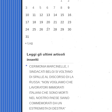
1
2
3
4
5
6
7
8
9
10
11
12
13
14
15
16
17
18
19
20
21
22
23
24
25
26
27
28
29
30
31
« Lug
Leggi gli ultimi articoli
inseriti
CERIMONIA MARCINELLE, I
SINDACATI BELGI SI VOLTANO
DI SPALLE AL DISCORSO DI LA
RUSSA: “NON VOGLIAMO CHE
LAVORATORI IMMIGRATI
ITALIANI CHE SONO MORTI
NEL NOSTRO PAESE SIANO
COMMEMORATI DA UN
ESTREMISTA DI DESTRA”