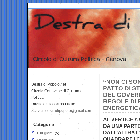
“NON CI SO
Destra di Popolo.net
PATTO DI S
Circolo Genovese di Cultura e
DEL GOVERN
Politica
REGOLE DI 
Diretto da Riccardo Fucile
ENERGETIC
Scrivici: destradipopolo@gmail.com
AL VERTICE A
Categorie
DA UNA PARTE 
DALL’ALTRA I
100 giorni
(5)
QUADRARE I C