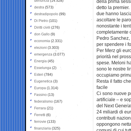
denuncia
(14.528)
della prima sess
detto la premier.
destra
(573)
due hanno lascia
destradipopolo
(99)
ascoltare le paro
Di Pietro
(101)
nonostante i ten
Diritti civili
(276)
completamente opp
don Gallo
(9)
Pedro Sanchez, c
economia
(2.331)
per spendere i fo
elezioni
(3.303)
Per Merz gli eur
emergenza
(3.077)
priorità nel pros
Energia
(45)
spese. Meloni ha
Esselunga
(2)
sono le nostre l
occupiamo prima
Esteri
(784)
Resta il fatto ch
Eugenetica
(3)
facile
Europa
(1.314)
Ci sono nuove pri
Fassino
(13)
artificiale – e so
federalismo
(167)
del Next Generat
Ferrara
(21)
24 miliardi di eu
Ferretti
(6)
contributi nazio
ferrovie
(133)
oppongono nettam
finanziaria
(325)
comuni di cui tutt