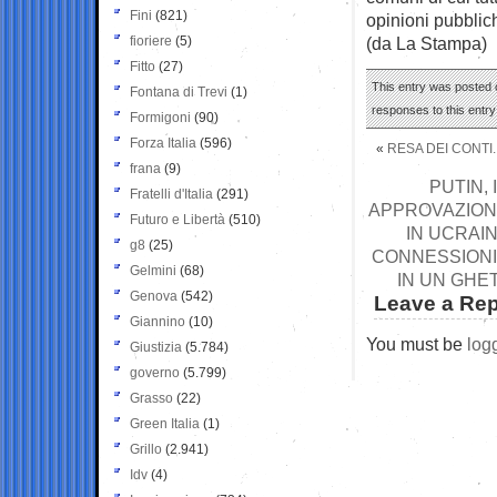
Fini
(821)
opinioni pubblich
fioriere
(5)
(da La Stampa)
Fitto
(27)
This entry was posted o
Fontana di Trevi
(1)
responses to this entr
Formigoni
(90)
Forza Italia
(596)
«
RESA DEI CONTI
frana
(9)
PUTIN, 
Fratelli d'Italia
(291)
APPROVAZIONE
Futuro e Libertà
(510)
IN UCRAI
g8
(25)
CONNESSIONI 
Gelmini
(68)
IN UN GHE
Genova
(542)
Leave a Rep
Giannino
(10)
You must be
log
Giustizia
(5.784)
governo
(5.799)
Grasso
(22)
Green Italia
(1)
Grillo
(2.941)
Idv
(4)