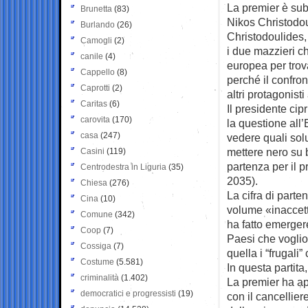
La premier è subi
Brunetta
(83)
Nikos Christodou
Burlando
(26)
Christodoulides,
Camogli
(2)
i due mazzieri che
canile
(4)
europea per trova
Cappello
(8)
perché il confro
Caprotti
(2)
altri protagonisti
Caritas
(6)
Il presidente cip
carovita
(170)
la questione all’
casa
(247)
vedere quali sol
mettere nero su 
Casini
(119)
partenza per il 
Centrodestra in Liguria
(35)
2035).
Chiesa
(276)
La cifra di part
Cina
(10)
volume «inaccett
Comune
(342)
ha fatto emergere
Coop
(7)
Paesi che voglion
Cossiga
(7)
quella i “frugali”
Costume
(5.581)
In questa partit
criminalità
(1.402)
La premier ha app
democratici e progressisti
(19)
con il cancellier