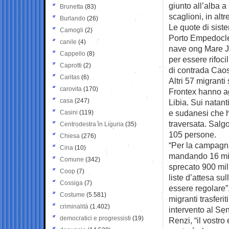
giunto all’alba 
Brunetta
(83)
scaglioni, in alt
Burlando
(26)
Le quote di siste
Camogli
(2)
Porto Empedocle 
canile
(4)
nave ong Mare Jo
Cappello
(8)
per essere rifocil
Caprotti
(2)
di contrada Caos
Caritas
(6)
Altri 57 migrant
carovita
(170)
Frontex hanno ag
casa
(247)
Libia. Sui natanti
e sudanesi che ha
Casini
(119)
traversata. Salg
Centrodestra in Liguria
(35)
105 persone.
Chiesa
(276)
“Per la campagna
Cina
(10)
mandando 16 migr
Comune
(342)
sprecato 900 mili
Coop
(7)
liste d’attesa s
Cossiga
(7)
essere regolare”.
Costume
(5.581)
migranti trasferi
criminalità
(1.402)
intervento al Se
democratici e progressisti
(19)
Renzi, “il vostro 