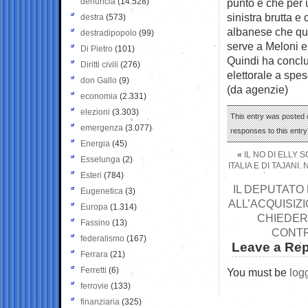
denuncia
(14.528)
punto è che per u
sinistra brutta e
destra
(573)
albanese che que
destradipopolo
(99)
serve a Meloni e 
Di Pietro
(101)
Quindi ha conclu
Diritti civili
(276)
elettorale a spes
don Gallo
(9)
(da agenzie)
economia
(2.331)
elezioni
(3.303)
This entry was posted o
emergenza
(3.077)
responses to this entr
Energia
(45)
«
IL NO DI ELLY 
Esselunga
(2)
ITALIA E DI TAJANI
Esteri
(784)
IL DEPUTATO
Eugenetica
(3)
ALL’ACQUISIZI
Europa
(1.314)
CHIEDER
Fassino
(13)
CONTR
federalismo
(167)
Leave a Rep
Ferrara
(21)
Ferretti
(6)
You must be
log
ferrovie
(133)
finanziaria
(325)