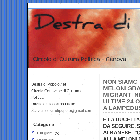
NON SIAMO 
Destra di Popolo.net
MELONI SBAN
Circolo Genovese di Cultura e
MIGRANTI N
Politica
ULTIME 24 O
Diretto da Riccardo Fucile
A LAMPEDU
Scrivici: destradipopolo@gmail.com
E LA DUCETTA 
Categorie
DA SEGUIRE, 
ALBANESE: “Q
100 giorni
(5)
ALLA MELONI E