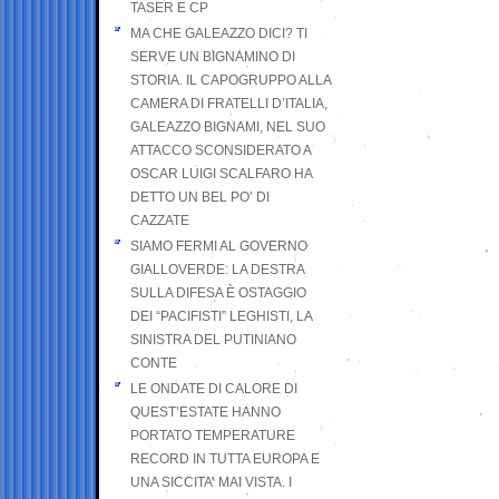
TASER E CP
MA CHE GALEAZZO DICI? TI
SERVE UN BIGNAMINO DI
STORIA. IL CAPOGRUPPO ALLA
CAMERA DI FRATELLI D’ITALIA,
GALEAZZO BIGNAMI, NEL SUO
ATTACCO SCONSIDERATO A
OSCAR LUIGI SCALFARO HA
DETTO UN BEL PO’ DI
CAZZATE
SIAMO FERMI AL GOVERNO
GIALLOVERDE: LA DESTRA
SULLA DIFESA È OSTAGGIO
DEI “PACIFISTI” LEGHISTI, LA
SINISTRA DEL PUTINIANO
CONTE
LE ONDATE DI CALORE DI
QUEST’ESTATE HANNO
PORTATO TEMPERATURE
RECORD IN TUTTA EUROPA E
UNA SICCITA’ MAI VISTA. I