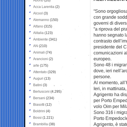
Aborto
(20)
Acca Larentia
(2)
“Sono orgogliosa
Alcool
(3)
con grande
sodd
Alemanno
(150)
governi di divers
Alfano
(315)
“a riprova del pr
Alitalia
(123)
hanno segnato la
Ambiente
(341)
contrasto dell’im
AN
(210)
presidente del C
comunicazioni al
Animali
(74)
europeo.
Arancioni
(2)
Sono 48 i migran
arte
(175)
dove, ieri nell’a
Attentato
(329)
persone.
Auguri
(13)
Al momento, all’h
Batini
(3)
Ieri, in mattinata
Berlusconi
(4.295)
Agrigento ha disp
Bersani
(234)
per Porto Empedo
Biasotti
(12)
volo Oim per Mil
Boldrini
(4)
Sono 316 i migra
Bossi
(1.221)
Porto Empedocle. 
Agrigento, è stat
Brambilla
(38)