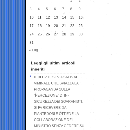
1
2
3
4
5
6
7
8
9
10
11
12
13
14
15
16
17
18
19
20
21
22
23
24
25
26
27
28
29
30
31
« Lug
Leggi gli ultimi articoli
inseriti
IL BLITZ DI SILVIA SALIS AL
VIMINALE CHE SPIAZZA LA
PROPAGANDA SULLA
“PERCEZIONE” DI IN-
SICUREZZA DEI SOVRANISTI:
SI FA RICEVERE DA
PIANTEDOSI E OTTIENE LA
COLLABORAZIONE DEL
MINISTRO SENZA CEDERE SU