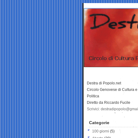
Destra di Popolo.net
Circolo Genovese di Cultura e
Politica
Diretto da Riccardo Fucile
Scrivici: destradipopolo@gma
Categorie
100 giorni
(5)