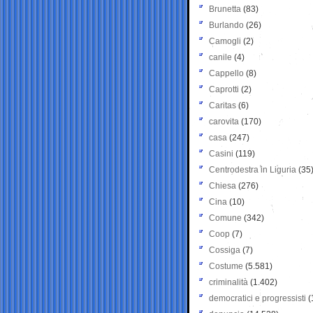
Brunetta
(83)
Burlando
(26)
Camogli
(2)
canile
(4)
Cappello
(8)
Caprotti
(2)
Caritas
(6)
carovita
(170)
casa
(247)
Casini
(119)
Centrodestra in Liguria
(35
Chiesa
(276)
Cina
(10)
Comune
(342)
Coop
(7)
Cossiga
(7)
Costume
(5.581)
criminalità
(1.402)
democratici e progressisti
(