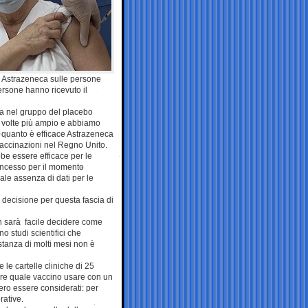
no Astrazeneca sulle persone
ersone hanno ricevuto il
a nel gruppo del placebo
0 volte più ampio e abbiamo
e quanto è efficace Astrazeneca
vaccinazioni nel Regno Unito.
e essere efficace per le
oncesso per il momento
ale assenza di dati per le
 decisione per questa fascia di
on sarà facile decidere come
o studi scientifici che
stanza di molti mesi non è
e cartelle cliniche di 25
dere quale vaccino usare con un
bero essere considerati: per
rative.