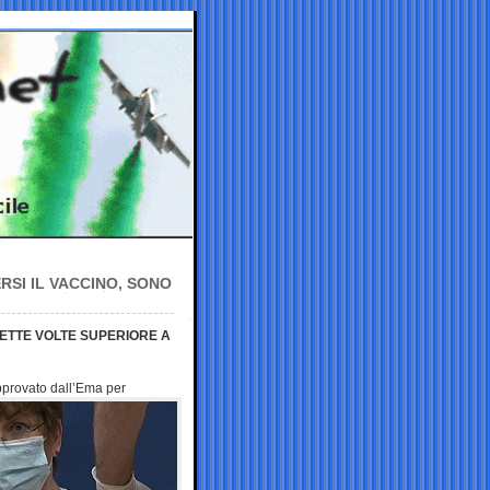
ERSI IL VACCINO, SONO
SETTE VOLTE SUPERIORE A
pprovato dall’Ema per