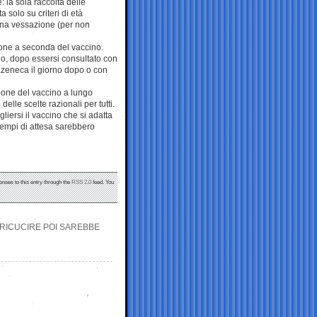
 la sola raccolta delle
 solo su criteri di età
 una vessazione (per non
ione a seconda del vaccino.
dino, dopo essersi consultato con
razeneca il giorno dopo o con
ione del vaccino a lungo
elle scelte razionali per tutti.
liersi il vaccino che si adatta
 tempi di attesa sarebbero
onses to this entry through the
RSS 2.0
feed. You
 “RICUCIRE POI SAREBBE