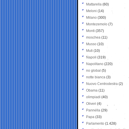
Mattarella
(60)
Meloni
(14)
Milano
(300)
Montezemolo
(7)
Monti
(357)
moschea
(11)
Musso
(10)
Muti
(10)
Napoli
(319)
Napolitano
(220)
no global
(5)
notte bianca
(3)
Nuovo Centrodestra
(2)
Obama
(11)
olimpiadi
(40)
Oliveri
(4)
Pannella
(29)
Papa
(33)
Parlamento
(1.428)