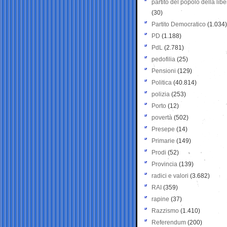
partito del popolo della libe
(30)
Partito Democratico
(1.034)
PD
(1.188)
PdL
(2.781)
pedofilia
(25)
Pensioni
(129)
Politica
(40.814)
polizia
(253)
Porto
(12)
povertà
(502)
Presepe
(14)
Primarie
(149)
Prodi
(52)
Provincia
(139)
radici e valori
(3.682)
RAI
(359)
rapine
(37)
Razzismo
(1.410)
Referendum
(200)