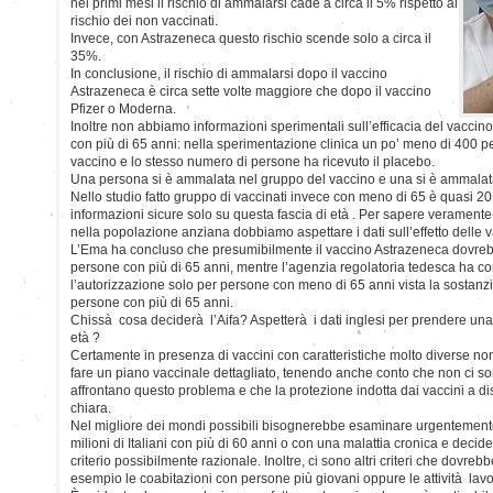
nei primi mesi il rischio di ammalarsi cade a circa il 5% rispetto al
rischio dei non vaccinati.
Invece, con Astrazeneca questo rischio scende solo a circa il
35%.
In conclusione, il rischio di ammalarsi dopo il vaccino
Astrazeneca è circa sette volte maggiore che dopo il vaccino
Pfizer o Moderna.
Inoltre non abbiamo informazioni sperimentali sull’efficacia del vacci
con più di 65 anni: nella sperimentazione clinica un po’ meno di 400 p
vaccino e lo stesso numero di persone ha ricevuto il placebo.
Una persona si è ammalata nel gruppo del vaccino e una si è ammalat
Nello studio fatto gruppo di vaccinati invece con meno di 65 è quasi 2
informazioni sicure solo su questa fascia di età . Per sapere verament
nella popolazione anziana dobbiamo aspettare i dati sull’effetto delle 
L’Ema ha concluso che presumibilmente il vaccino Astrazeneca dovrebb
persone con più di 65 anni, mentre l’agenzia regolatoria tedesca ha c
l’autorizzazione solo per persone con meno di 65 anni vista la sostanzi
persone con più di 65 anni.
Chissà cosa deciderà l’Aifa? Aspetterà i dati inglesi per prendere una
età ?
Certamente in presenza di vaccini con caratteristiche molto diverse n
fare un piano vaccinale dettagliato, tenendo anche conto che non ci son
affrontano questo problema e che la protezione indotta dai vaccini a di
chiara.
Nel migliore dei mondi possibili bisognerebbe esaminare urgentemente l
milioni di Italiani con più di 60 anni o con una malattia cronica e deci
criterio possibilmente razionale. Inoltre, ci sono altri criteri che dovreb
esempio le coabitazioni con persone più giovani oppure le attività lavo