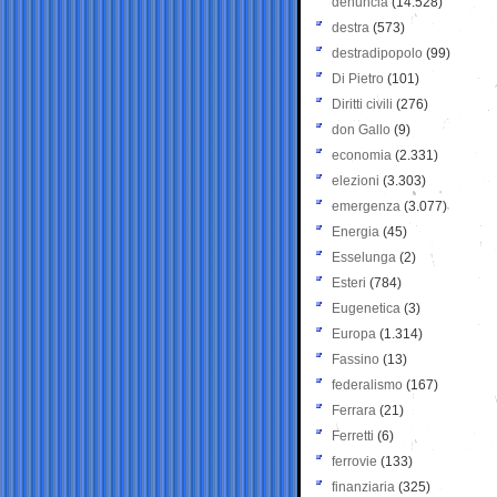
denuncia
(14.528)
destra
(573)
destradipopolo
(99)
Di Pietro
(101)
Diritti civili
(276)
don Gallo
(9)
economia
(2.331)
elezioni
(3.303)
emergenza
(3.077)
Energia
(45)
Esselunga
(2)
Esteri
(784)
Eugenetica
(3)
Europa
(1.314)
Fassino
(13)
federalismo
(167)
Ferrara
(21)
Ferretti
(6)
ferrovie
(133)
finanziaria
(325)