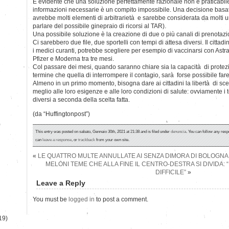
È evidente che una soluzione perfettamente razionale non è praticabile:
informazioni necessarie è un compito impossibile. Una decisione basata
avrebbe molti elementi di arbitrarietà e sarebbe considerata da molti
parlare del possibile ginepraio di ricorsi al TAR).
Una possibile soluzione è la creazione di due o più canali di prenotaz
Ci sarebbero due file, due sportelli con tempi di attesa diversi. Il citta
i medici curanti, potrebbe scegliere per esempio di vaccinarsi con Ast
Pfizer e Moderna tra tre mesi.
Col passare dei mesi, quando saranno chiare sia la capacità di protez
termine che quella di interrompere il contagio, sarà forse possibile fare d
Almeno in un primo momento, bisogna dare ai cittadini la libertà di sceg
meglio alle loro esigenze e alle loro condizioni di salute: ovviamente i
diversi a seconda della scelta fatta.
(da “Huffingtonpost”)
)
This entry was posted on sabato, Gennaio 30th, 2021 at 21:38 and is filed under
denuncia
. You can follow any resp
can
leave a response
, or
trackback
from your own site.
«
LE QUATTRO MULTE ANNULLATE AI SENZA DIMORA DI BOLOGNA
MELONI TEME CHE ALLA FINE IL CENTRO-DESTRA SI DIVIDA:
DIFFICILE”
»
Leave a Reply
You must be
logged in
to post a comment.
19)