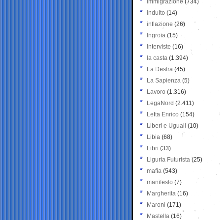
Immigrazione
(734)
indulto
(14)
inflazione
(26)
Ingroia
(15)
Interviste
(16)
la casta
(1.394)
La Destra
(45)
La Sapienza
(5)
Lavoro
(1.316)
LegaNord
(2.411)
Letta Enrico
(154)
Liberi e Uguali
(10)
Libia
(68)
Libri
(33)
Liguria Futurista
(25)
mafia
(543)
manifesto
(7)
Margherita
(16)
Maroni
(171)
Mastella
(16)