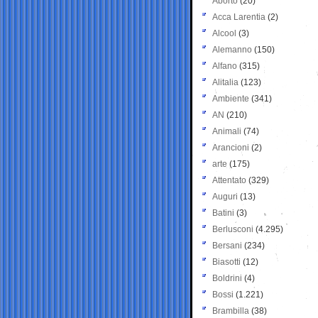
Aborto
(20)
Acca Larentia
(2)
Alcool
(3)
Alemanno
(150)
Alfano
(315)
Alitalia
(123)
Ambiente
(341)
AN
(210)
Animali
(74)
Arancioni
(2)
arte
(175)
Attentato
(329)
Auguri
(13)
Batini
(3)
Berlusconi
(4.295)
Bersani
(234)
Biasotti
(12)
Boldrini
(4)
Bossi
(1.221)
Brambilla
(38)