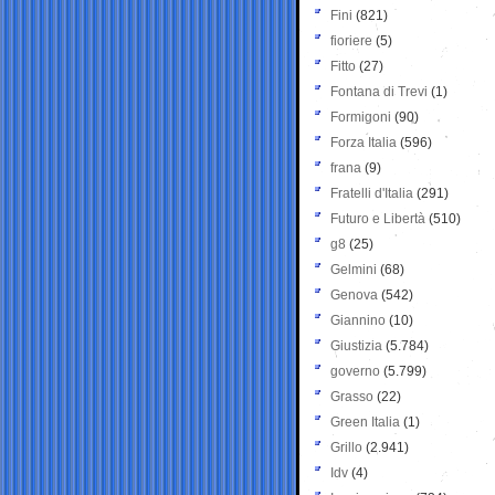
Fini
(821)
fioriere
(5)
Fitto
(27)
Fontana di Trevi
(1)
Formigoni
(90)
Forza Italia
(596)
frana
(9)
Fratelli d'Italia
(291)
Futuro e Libertà
(510)
g8
(25)
Gelmini
(68)
Genova
(542)
Giannino
(10)
Giustizia
(5.784)
governo
(5.799)
Grasso
(22)
Green Italia
(1)
Grillo
(2.941)
Idv
(4)