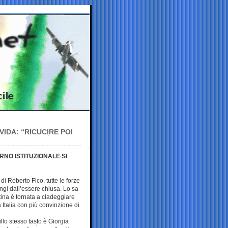
VIDA: “RICUCIRE POI
RNO ISTITUZIONALE SI
di Roberto Fico, tutte le forze
ngi dall’essere chiusa. Lo sa
tina è tornata a cladeggiare
Italia con più convinzione di
llo stesso tasto è Giorgia