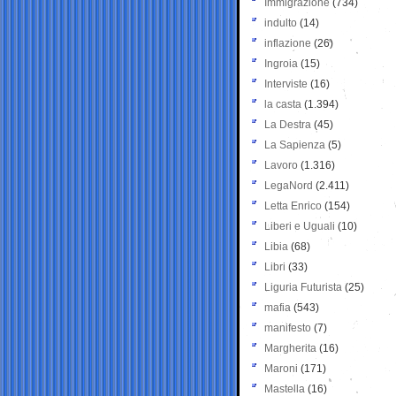
Immigrazione
(734)
indulto
(14)
inflazione
(26)
Ingroia
(15)
Interviste
(16)
la casta
(1.394)
La Destra
(45)
La Sapienza
(5)
Lavoro
(1.316)
LegaNord
(2.411)
Letta Enrico
(154)
Liberi e Uguali
(10)
Libia
(68)
Libri
(33)
Liguria Futurista
(25)
mafia
(543)
manifesto
(7)
Margherita
(16)
Maroni
(171)
Mastella
(16)