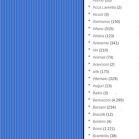
Aborto
(20)
Acca Larentia
(2)
Alcool
(3)
Alemanno
(150)
Alfano
(315)
Alitalia
(123)
Ambiente
(341)
AN
(210)
Animali
(74)
Arancioni
(2)
arte
(175)
Attentato
(329)
Auguri
(13)
Batini
(3)
Berlusconi
(4.295)
Bersani
(234)
Biasotti
(12)
Boldrini
(4)
Bossi
(1.221)
Brambilla
(38)