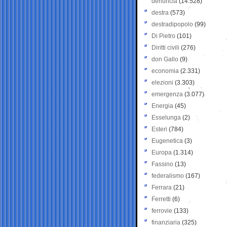
denuncia
(14.528)
destra
(573)
destradipopolo
(99)
Di Pietro
(101)
Diritti civili
(276)
don Gallo
(9)
economia
(2.331)
elezioni
(3.303)
emergenza
(3.077)
Energia
(45)
Esselunga
(2)
Esteri
(784)
Eugenetica
(3)
Europa
(1.314)
Fassino
(13)
federalismo
(167)
Ferrara
(21)
Ferretti
(6)
ferrovie
(133)
finanziaria
(325)