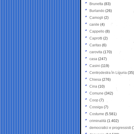
Brunetta
(83)
Burlando
(26)
Camogli
(2)
canile
(4)
Cappello
(8)
Caprotti
(2)
Caritas
(6)
carovita
(170)
casa
(247)
Casini
(119)
Centrodestra in Liguria
(35
Chiesa
(276)
Cina
(10)
Comune
(342)
Coop
(7)
Cossiga
(7)
Costume
(5.581)
criminalità
(1.402)
democratici e progressisti
(