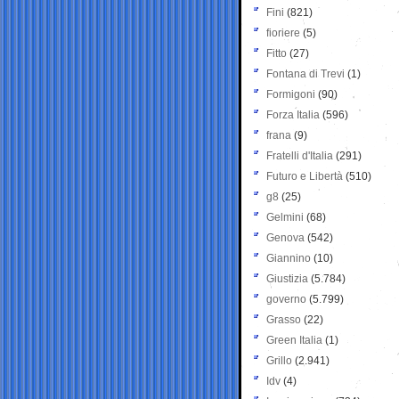
Fini
(821)
fioriere
(5)
Fitto
(27)
Fontana di Trevi
(1)
Formigoni
(90)
Forza Italia
(596)
frana
(9)
Fratelli d'Italia
(291)
Futuro e Libertà
(510)
g8
(25)
Gelmini
(68)
Genova
(542)
Giannino
(10)
Giustizia
(5.784)
governo
(5.799)
Grasso
(22)
Green Italia
(1)
Grillo
(2.941)
Idv
(4)