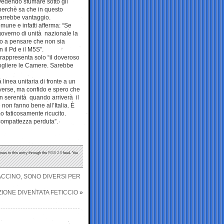
ta vedendo sfumare sotto gli
 perchè sa che in questo
rarrebbe vantaggio.
mune e infatti afferma: “Se
governo di unità nazionale la
o a pensare che non sia
 il Pd e il M5S”.
 rappresenta solo “il doveroso
iogliere le Camere. Sarebbe
linea unitaria di fronte a un
iverse, ma confido e spero che
on serenità quando arriverà il
non fanno bene all’Italia. È
 faticosamente ricucito.
 compattezza perduta”.
nses to this entry through the
RSS 2.0
feed. You
VACCINO, SONO DIVERSI PER
ZIONE DIVENTATA FETICCIO
»