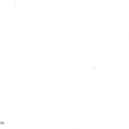
)
19)