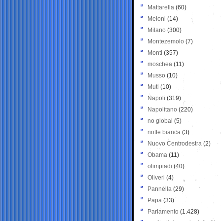
Mattarella
(60)
Meloni
(14)
Milano
(300)
Montezemolo
(7)
Monti
(357)
moschea
(11)
Musso
(10)
Muti
(10)
Napoli
(319)
Napolitano
(220)
no global
(5)
notte bianca
(3)
Nuovo Centrodestra
(2)
Obama
(11)
olimpiadi
(40)
Oliveri
(4)
Pannella
(29)
Papa
(33)
Parlamento
(1.428)