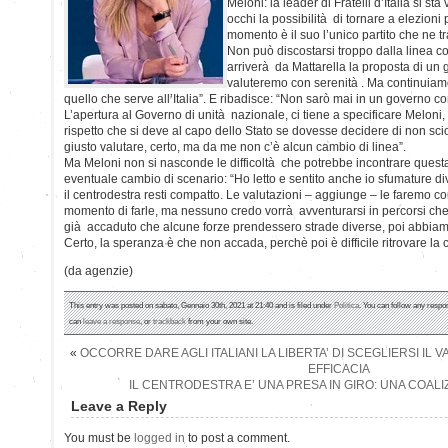
Meloni: la leader di Fratelli d’Italia si s
occhi la possibilità di tornare a elezioni
momento è il suo l’unico partito che ne t
Non può discostarsi troppo dalla linea co
arriverà da Mattarella la proposta di un 
valuteremo con serenità . Ma continuiam
quello che serve all’Italia”. E ribadisce: “Non sarò mai in un governo con
L’apertura al Governo di unità nazionale, ci tiene a specificare Meloni,
rispetto che si deve al capo dello Stato se dovesse decidere di non sc
giusto valutare, certo, ma da me non c’è alcun cambio di linea”.
Ma Meloni non si nasconde le difficoltà che potrebbe incontrare questa 
eventuale cambio di scenario: “Ho letto e sentito anche io sfumature d
il centrodestra resti compatto. Le valutazioni – aggiunge – le faremo c
momento di farle, ma nessuno credo vorrà avventurarsi in percorsi che 
già accaduto che alcune forze prendessero strade diverse, poi abbiamo
Certo, la speranza è che non accada, perchè poi è difficile ritrovare la
(da agenzie)
This entry was posted on sabato, Gennaio 30th, 2021 at 21:40 and is filed under
Politica
. You can follow any respo
can
leave a response
, or
trackback
from your own site.
«
OCCORRE DARE AGLI ITALIANI LA LIBERTA’ DI SCEGLIERSI IL 
EFFICACIA
IL CENTRODESTRA E’ UNA PRESA IN GIRO: UNA COALI
Leave a Reply
You must be
logged in
to post a comment.