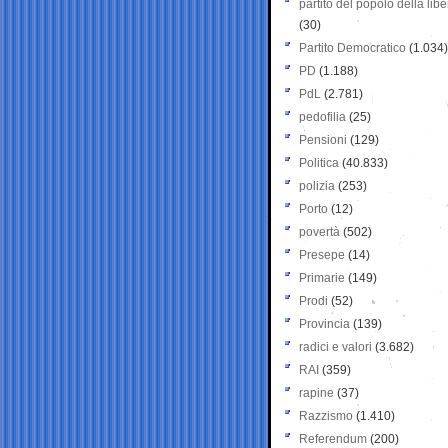
partito del popolo della libe
(30)
Partito Democratico
(1.034)
PD
(1.188)
PdL
(2.781)
pedofilia
(25)
Pensioni
(129)
Politica
(40.833)
polizia
(253)
Porto
(12)
povertà
(502)
Presepe
(14)
Primarie
(149)
Prodi
(52)
Provincia
(139)
radici e valori
(3.682)
RAI
(359)
rapine
(37)
Razzismo
(1.410)
Referendum
(200)