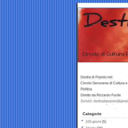
Destra di Popolo.net
Circolo Genovese di Cultura e
Politica
Diretto da Riccardo Fucile
Scrivici: destradipopolo@gma
Categorie
100 giorni
(5)