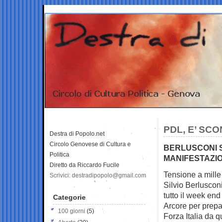
PDL, E’ SC
Destra di Popolo.net
Circolo Genovese di Cultura e
BERLUSCONI S
Politica
MANIFESTAZI
Diretto da Riccardo Fucile
Tensione a mille 
Scrivici: destradipopolo@gmail.com
Silvio Berlusconi
tutto il week end
Categorie
Arcore per prepar
100 giorni
(5)
Forza Italia da qu