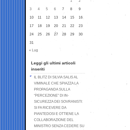
1
2
3
4
5
6
7
8
9
10
11
12
13
14
15
16
17
18
19
20
21
22
23
24
25
26
27
28
29
30
31
« Lug
Leggi gli ultimi articoli
inseriti
IL BLITZ DI SILVIA SALIS AL
VIMINALE CHE SPIAZZA LA
PROPAGANDA SULLA
“PERCEZIONE” DI IN-
SICUREZZA DEI SOVRANISTI:
SI FA RICEVERE DA
PIANTEDOSI E OTTIENE LA
COLLABORAZIONE DEL
MINISTRO SENZA CEDERE SU