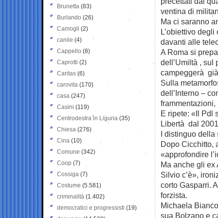
precettati dal q
Brunetta
(83)
ventina di milita
Burlando
(26)
Ma ci saranno an
Camogli
(2)
L’obiettivo degl
canile
(4)
davanti alle tel
Cappello
(8)
A Roma si prepara
dell’Umiltà , su
Caprotti
(2)
campeggerà già l
Caritas
(6)
Sulla metamorfos
carovita
(170)
dell’Interno – c
casa
(247)
frammentazioni, 
Casini
(119)
E ripete: «Il Pdl
Centrodestra in Liguria
(35)
Libertà dal 2001
Chiesa
(276)
I distinguo della
Cina
(10)
Dopo Cicchitto, a
Comune
(342)
«approfondire l’i
Coop
(7)
Ma anche gli ex
Silvio c’è», iron
Cossiga
(7)
corto Gasparri. 
Costume
(5.581)
forzista.
criminalità
(1.402)
Michaela Biancofi
democratici e progressisti
(19)
sua Bolzano e ca