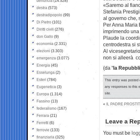
denuncia
(14.528)
«Saremo al fianc
destra
(573)
Stefania Prestig
destradipopolo
(99)
al governo che, 
Di Pietro
(101)
Per Anna Maria B
Diritti civili
(276)
imprimendo una s
don Gallo
(9)
Plaude la coordi
economia
(2.331)
centrodestra si sf
Al vicesegretari
elezioni
(3.303)
non si alleerà 
emergenza
(3.077)
Energia
(45)
(da “
la Repubbl
Esselunga
(2)
Esteri
(784)
This entry was posted 
Eugenetica
(3)
any responses to this 
site.
Europa
(1.314)
Fassino
(13)
«
IL PADRE PROSTI
federalismo
(167)
Ferrara
(21)
Leave a Rep
Ferretti
(6)
ferrovie
(133)
You must be
log
finanziaria
(325)