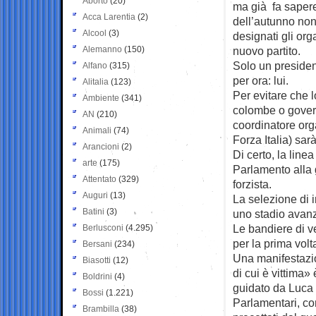
Aborto
(20)
ma già fa saper
Acca Larentia
(2)
dell’autunno no
Alcool
(3)
designati gli orga
Alemanno
(150)
nuovo partito.
Solo un preside
Alfano
(315)
per ora: lui.
Alitalia
(123)
Per evitare che l
Ambiente
(341)
colombe o governa
AN
(210)
coordinatore orga
Animali
(74)
Forza Italia) sarà
Arancioni
(2)
Di certo, la line
arte
(175)
Parlamento alla 
Attentato
(329)
forzista.
Auguri
(13)
La selezione di i
Batini
(3)
uno stadio avanz
Le bandiere di v
Berlusconi
(4.295)
per la prima vol
Bersani
(234)
Una manifestazio
Biasotti
(12)
di cui è vittima
Boldrini
(4)
guidato da Luca 
Bossi
(1.221)
Parlamentari, con
Brambilla
(38)