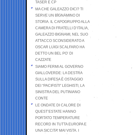
TASER E CP
MA CHE GALEAZZO DICI? TI
SERVE UN BIGNAMINO DI
STORIA. IL CAPOGRUPPO ALLA
CAMERA DI FRATELLI D’ITALIA,
GALEAZZO BIGNAMI, NEL SUO
ATTACCO SCONSIDERATO A
OSCAR LUIGI SCALFARO HA
DETTO UN BEL PO’ DI
CAZZATE
SIAMO FERMI AL GOVERNO
GIALLOVERDE: LA DESTRA
SULLA DIFESA È OSTAGGIO
DEI “PACIFISTI” LEGHISTI, LA
SINISTRA DEL PUTINIANO
CONTE
LE ONDATE DI CALORE DI
QUEST’ESTATE HANNO
PORTATO TEMPERATURE
RECORD IN TUTTA EUROPA E
UNA SICCITA’ MAI VISTA. I