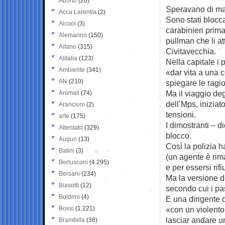
Aborto
(20)
Speravano di ma
Acca Larentia
(2)
Sono stati blocca
Alcool
(3)
carabinieri prima
Alemanno
(150)
pullman che li a
Alfano
(315)
Civitavecchia.
Alitalia
(123)
Nella capitale i 
Ambiente
(341)
«dar vita a una 
AN
(210)
spiegare le ragi
Ma il viaggio deg
Animali
(74)
dell’Mps, iniziato
Arancioni
(2)
tensioni.
arte
(175)
I dimostranti – d
Attentato
(329)
blocco.
Auguri
(13)
Così la polizia h
Batini
(3)
(un agente è rima
Berlusconi
(4.295)
e per essersi rifiu
Bersani
(234)
Ma la versione de
Biasotti
(12)
secondo cui i pa
Boldrini
(4)
E una dirigente 
Bossi
(1.221)
«con un violento 
lasciar andare u
Brambilla
(38)