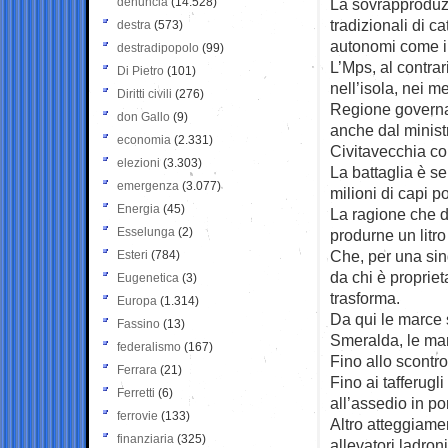
denuncia
(14.528)
La sovrapproduzio
tradizionali di c
destra
(573)
autonomi come il
destradipopolo
(99)
L’Mps, al contrar
Di Pietro
(101)
nell’isola, nei me
Diritti civili
(276)
Regione governata
don Gallo
(9)
anche dal ministr
economia
(2.331)
Civitavecchia co
elezioni
(3.303)
La battaglia è s
emergenza
(3.077)
milioni di capi 
Energia
(45)
La ragione che da
Esselunga
(2)
produrne un litro
Che, per una sin
Esteri
(784)
da chi è proprieta
Eugenetica
(3)
trasforma.
Europa
(1.314)
Da qui le marce s
Fassino
(13)
Smeralda, le ma
federalismo
(167)
Fino allo scontro
Ferrara
(21)
Fino ai tafferugli
Ferretti
(6)
all’assedio in po
ferrovie
(133)
Altro atteggiame
finanziaria
(325)
allevatori ladron