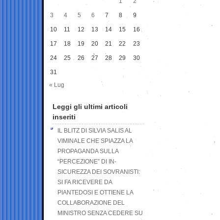
1
2
3
4
5
6
7
8
9
10
11
12
13
14
15
16
17
18
19
20
21
22
23
24
25
26
27
28
29
30
31
« Lug
Leggi gli ultimi articoli
inseriti
IL BLITZ DI SILVIA SALIS AL
VIMINALE CHE SPIAZZA LA
PROPAGANDA SULLA
“PERCEZIONE” DI IN-
SICUREZZA DEI SOVRANISTI:
SI FA RICEVERE DA
PIANTEDOSI E OTTIENE LA
COLLABORAZIONE DEL
MINISTRO SENZA CEDERE SU