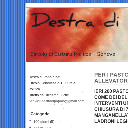
PER I PAST
Destra di Popolo.net
ALLEVATORI
Circolo Genovese di Cultura e
Politica
IERI 200 PAST
Diretto da Riccardo Fucile
COME DEI DEL
Scrivici: destradipopolo@gmail.com
INTERVENTI U
CHIUSURA DI 
Categorie
MANGANELLATE
LADRONI LEGH
100 giorni
(5)