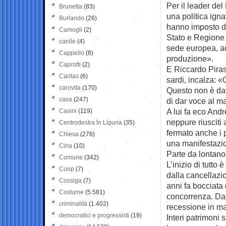
Per il leader del
Brunetta
(83)
una politica ignav
Burlando
(26)
hanno imposto d’
Camogli
(2)
Stato e Regione 
canile
(4)
sede europea, ac
Cappello
(8)
produzione».
Caprotti
(2)
E Riccardo Piras,
Caritas
(6)
sardi, incalza: 
carovita
(170)
Questo non è dav
casa
(247)
di dar voce al m
A lui fa eco And
Casini
(119)
neppure riusciti 
Centrodestra in Liguria
(35)
fermato anche i 
Chiesa
(276)
una manifestazio
Cina
(10)
Parte da lontano,
Comune
(342)
L’inizio di tutto
Coop
(7)
dalla cancellazi
Cossiga
(7)
anni fa bocciata 
Costume
(5.581)
concorrenza. Da a
criminalità
(1.402)
recessione in m
democratici e progressisti
(19)
Interi patrimoni s