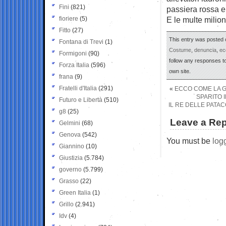
Fini
(821)
passiera rossa e 
fioriere
(5)
E le multe milion
Fitto
(27)
This entry was posted 
Fontana di Trevi
(1)
Costume
,
denuncia
,
ec
Formigoni
(90)
follow any responses to
Forza Italia
(596)
own site.
frana
(9)
Fratelli d'Italia
(291)
«
ECCO COME LA G
SPARITO I
Futuro e Libertà
(510)
IL RE DELLE PATAC
g8
(25)
Leave a Rep
Gelmini
(68)
Genova
(542)
You must be
log
Giannino
(10)
Giustizia
(5.784)
governo
(5.799)
Grasso
(22)
Green Italia
(1)
Grillo
(2.941)
Idv
(4)