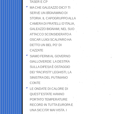
TASER E CP
MA CHE GALEAZZO DICI? TI
SERVE UN BIGNAMINO DI
STORIA. IL CAPOGRUPPO ALLA
CAMERA DI FRATELLI D’ITALIA,
GALEAZZO BIGNAMI, NEL SUO
ATTACCO SCONSIDERATO A
OSCAR LUIGI SCALFARO HA
DETTO UN BEL PO’ DI
CAZZATE
SIAMO FERMI AL GOVERNO
GIALLOVERDE: LA DESTRA
SULLA DIFESA È OSTAGGIO
DEI “PACIFISTI” LEGHISTI, LA
SINISTRA DEL PUTINIANO
CONTE
LE ONDATE DI CALORE DI
QUEST’ESTATE HANNO
PORTATO TEMPERATURE
RECORD IN TUTTA EUROPA E
UNA SICCITA’ MAI VISTA. I