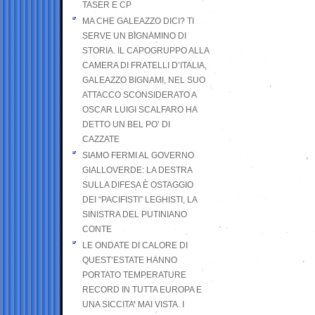
TASER E CP
MA CHE GALEAZZO DICI? TI
SERVE UN BIGNAMINO DI
STORIA. IL CAPOGRUPPO ALLA
CAMERA DI FRATELLI D’ITALIA,
GALEAZZO BIGNAMI, NEL SUO
ATTACCO SCONSIDERATO A
OSCAR LUIGI SCALFARO HA
DETTO UN BEL PO’ DI
CAZZATE
SIAMO FERMI AL GOVERNO
GIALLOVERDE: LA DESTRA
SULLA DIFESA È OSTAGGIO
DEI “PACIFISTI” LEGHISTI, LA
SINISTRA DEL PUTINIANO
CONTE
LE ONDATE DI CALORE DI
QUEST’ESTATE HANNO
PORTATO TEMPERATURE
RECORD IN TUTTA EUROPA E
UNA SICCITA’ MAI VISTA. I