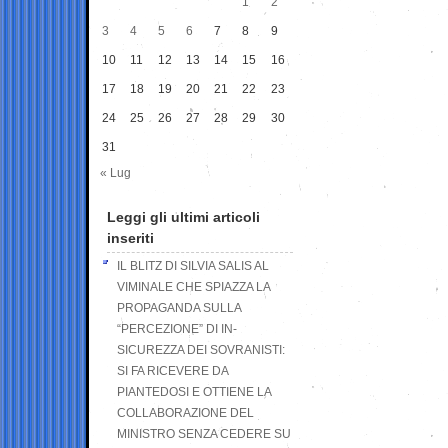
1
2
3
4
5
6
7
8
9
10
11
12
13
14
15
16
17
18
19
20
21
22
23
24
25
26
27
28
29
30
31
« Lug
Leggi gli ultimi articoli
inseriti
IL BLITZ DI SILVIA SALIS AL
VIMINALE CHE SPIAZZA LA
PROPAGANDA SULLA
“PERCEZIONE” DI IN-
SICUREZZA DEI SOVRANISTI:
SI FA RICEVERE DA
PIANTEDOSI E OTTIENE LA
COLLABORAZIONE DEL
MINISTRO SENZA CEDERE SU