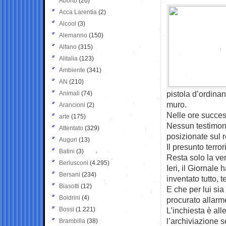
Aborto
(20)
Acca Larentia
(2)
Alcool
(3)
Alemanno
(150)
Alfano
(315)
Alitalia
(123)
Ambiente
(341)
AN
(210)
pistola d’ordinan
Animali
(74)
muro.
Arancioni
(2)
Nelle ore succes
arte
(175)
Nessun testimone
Attentato
(329)
posizionate sul r
Auguri
(13)
Il presunto terror
Batini
(3)
Resta solo la ver
Berlusconi
(4.295)
Ieri, il Giornale
Bersani
(234)
inventato tutto, 
Biasotti
(12)
E che per lui sia
Boldrini
(4)
procurato allarm
Bossi
(1.221)
L’inchiesta è all
l’archiviazione 
Brambilla
(38)