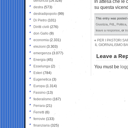
denuncia
(14.528)
In attesa che le 
su questa vicend
destra
(573)
destradipopolo
(99)
This entry was posted 
Di Pietro
(101)
Giustizia
,
PdL
,
Politica
,
Diritti civili
(276)
leave a response
, or
t
don Gallo
(9)
economia
(2.331)
«
PER I PASTORI SA
IL GIORNALISMO B
elezioni
(3.303)
emergenza
(3.077)
Leave a Rep
Energia
(45)
You must be
log
Esselunga
(2)
Esteri
(784)
Eugenetica
(3)
Europa
(1.314)
Fassino
(13)
federalismo
(167)
Ferrara
(21)
Ferretti
(6)
ferrovie
(133)
finanziaria
(325)