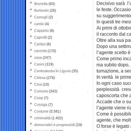
Decisivo sarà l’
Brunetta
(83)
le feste. Occasio
Burlando
(26)
su suggerimento
Camogli
(2)
In questi tre mesi
canile
(4)
Ai primi di ottob
Cappello
(8)
il racconto dal c
Caprotti
(2)
Oltre alla sua pa
Caritas
(6)
Dopo una settima
carovita
(170)
l’agente scelto è
casa
(247)
Come primo incar
ma subito dopo, 
Casini
(119)
turnazione, a sec
Centrodestra in Liguria
(35)
In verità le prim
Chiesa
(276)
In ogni caso suc
Cina
(10)
perplessità cresc
Comune
(342)
caposcorta che a
Coop
(7)
Accade che o su 
Cossiga
(7)
l’agente viene ri
Costume
(5.581)
Come è possibile
criminalità
(1.402)
agente, che molti
democratici e progressisti
(19)
O forse è legato 