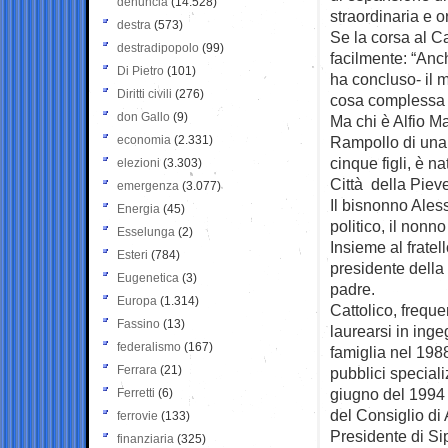
denuncia
(14.528)
straordinaria e o
destra
(573)
Se la corsa al C
destradipopolo
(99)
facilmente: “Anc
Di Pietro
(101)
ha concluso- il
Diritti civili
(276)
cosa complessa m
don Gallo
(9)
Ma chi è Alfio M
economia
(2.331)
Rampollo di una d
cinque figli, è n
elezioni
(3.303)
Città della Piev
emergenza
(3.077)
Il bisnonno Ales
Energia
(45)
politico, il nonn
Esselunga
(2)
Insieme al fratel
Esteri
(784)
presidente della
Eugenetica
(3)
padre.
Europa
(1.314)
Cattolico, frequ
Fassino
(13)
laurearsi in inge
federalismo
(167)
famiglia nel 1988
Ferrara
(21)
pubblici special
giugno del 1994
Ferretti
(6)
del Consiglio di 
ferrovie
(133)
Presidente di Si
finanziaria
(325)