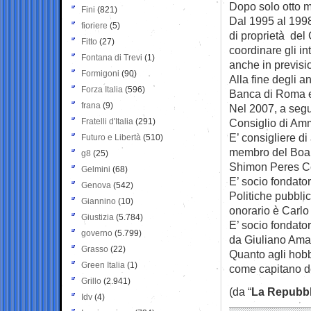
Dopo solo otto m
Fini
(821)
Dal 1995 al 199
fioriere
(5)
di proprietà del
Fitto
(27)
coordinare gli int
Fontana di Trevi
(1)
anche in previsi
Formigoni
(90)
Alla fine degli 
Forza Italia
(596)
Banca di Roma e
frana
(9)
Nel 2007, a segui
Fratelli d'Italia
(291)
Consiglio di Amm
E’ consigliere di
Futuro e Libertà
(510)
membro del Board
g8
(25)
Shimon Peres Ce
Gelmini
(68)
E’ socio fondator
Genova
(542)
Politiche pubbli
Giannino
(10)
onorario è Carlo
Giustizia
(5.784)
E’ socio fondato
governo
(5.799)
da Giuliano Ama
Grasso
(22)
Quanto agli hobb
Green Italia
(1)
come capitano del
Grillo
(2.941)
(da “
La Repubbl
Idv
(4)