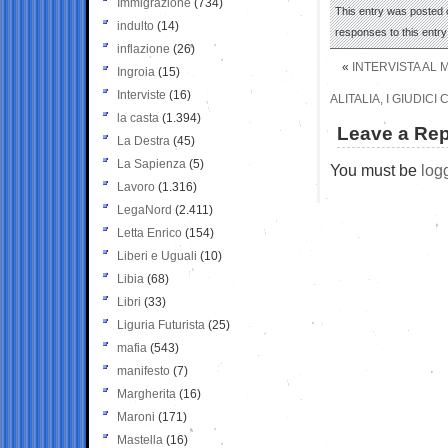
Immigrazione
(734)
This entry was posted 
indulto
(14)
responses to this entr
inflazione
(26)
«
INTERVISTA AL 
Ingroia
(15)
Interviste
(16)
ALITALIA, I GIUDIC
la casta
(1.394)
Leave a Rep
La Destra
(45)
La Sapienza
(5)
You must be
log
Lavoro
(1.316)
LegaNord
(2.411)
Letta Enrico
(154)
Liberi e Uguali
(10)
Libia
(68)
Libri
(33)
Liguria Futurista
(25)
mafia
(543)
manifesto
(7)
Margherita
(16)
Maroni
(171)
Mastella
(16)