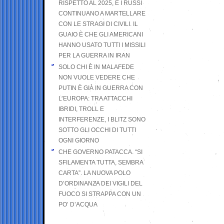
RISPETTO AL 2025, E I RUSSI
CONTINUANO A MARTELLARE
CON LE STRAGI DI CIVILI. IL
GUAIO È CHE GLI AMERICANI
HANNO USATO TUTTI I MISSILI
PER LA GUERRA IN IRAN
SOLO CHI È IN MALAFEDE
NON VUOLE VEDERE CHE
PUTIN È GIÀ IN GUERRA CON
L’EUROPA: TRA ATTACCHI
IBRIDI, TROLL E
INTERFERENZE, I BLITZ SONO
SOTTO GLI OCCHI DI TUTTI
OGNI GIORNO
CHE GOVERNO PATACCA. “SI
SFILAMENTA TUTTA, SEMBRA
CARTA”. LA NUOVA POLO
D’ORDINANZA DEI VIGILI DEL
FUOCO SI STRAPPA CON UN
PO’ D’ACQUA