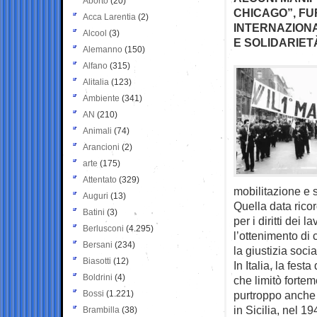
Aborto
(20)
CHICAGO”, F
Acca Larentia
(2)
INTERNAZIONA
Alcool
(3)
E SOLIDARIETÀ
Alemanno
(150)
Alfano
(315)
Alitalia
(123)
Ambiente
(341)
AN
(210)
Animali
(74)
Arancioni
(2)
arte
(175)
Attentato
(329)
mobilitazione e s
Auguri
(13)
Quella data ricor
Batini
(3)
per i diritti dei l
Berlusconi
(4.295)
l’ottenimento di c
Bersani
(234)
la giustizia socia
Biasotti
(12)
In Italia, la fes
Boldrini
(4)
che limitò fortem
Bossi
(1.221)
purtroppo anche c
in Sicilia, nel 1
Brambilla
(38)