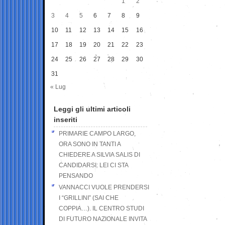
1
2
3
4
5
6
7
8
9
10
11
12
13
14
15
16
17
18
19
20
21
22
23
24
25
26
27
28
29
30
31
« Lug
Leggi gli ultimi articoli
inseriti
PRIMARIE CAMPO LARGO,
ORA SONO IN TANTI A
CHIEDERE A SILVIA SALIS DI
CANDIDARSI: LEI CI STA
PENSANDO
VANNACCI VUOLE PRENDERSI
I “GRILLINI” (SAI CHE
COPPIA…). IL CENTRO STUDI
DI FUTURO NAZIONALE INVITA