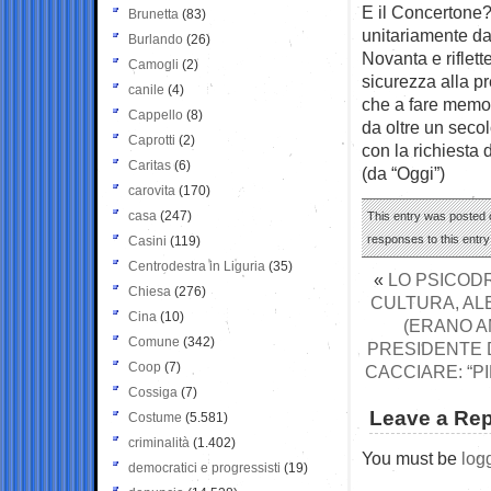
E il Concertone
Brunetta
(83)
unitariamente da 
Burlando
(26)
Novanta e riflette
Camogli
(2)
sicurezza alla pr
canile
(4)
che a fare memori
Cappello
(8)
da oltre un seco
Caprotti
(2)
con la richiesta 
Caritas
(6)
(da “Oggi”)
carovita
(170)
casa
(247)
This entry was posted o
responses to this entr
Casini
(119)
Centrodestra in Liguria
(35)
«
LO PSICODR
Chiesa
(276)
CULTURA, AL
Cina
(10)
(ERANO AM
Comune
(342)
PRESIDENTE D
Coop
(7)
CACCIARE: “P
Cossiga
(7)
Leave a Rep
Costume
(5.581)
criminalità
(1.402)
You must be
log
democratici e progressisti
(19)