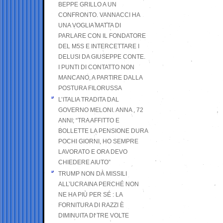
BEPPE GRILLO A UN
CONFRONTO. VANNACCI HA
UNA VOGLIA MATTA DI
PARLARE CON IL FONDATORE
DEL M5S E INTERCETTARE I
DELUSI DA GIUSEPPE CONTE.
I PUNTI DI CONTATTO NON
MANCANO, A PARTIRE DALLA
POSTURA FILORUSSA
L’ITALIA TRADITA DAL
GOVERNO MELONI. ANNA , 72
ANNI; “TRA AFFITTO E
BOLLETTE LA PENSIONE DURA
POCHI GIORNI, HO SEMPRE
LAVORATO E ORA DEVO
CHIEDERE AIUTO”
TRUMP NON DÀ MISSILI
ALL’UCRAINA PERCHÉ NON
NE HA PIÙ PER SÉ : LA
FORNITURA DI RAZZI È
DIMINUITA DI TRE VOLTE