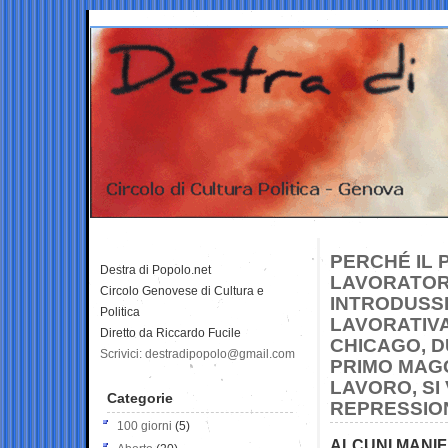
PERCHÉ IL 
Destra di Popolo.net
LAVORATORI?
Circolo Genovese di Cultura e
INTRODUSS
Politica
LAVORATIVA 
Diretto da Riccardo Fucile
CHICAGO, D
Scrivici: destradipopolo@gmail.com
PRIMO MAGG
LAVORO, SI
Categorie
REPRESSIO
100 giorni
(5)
ALCUNI MANIFE