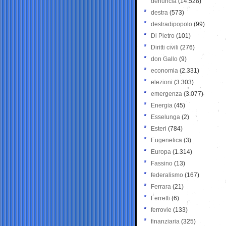
denuncia
(14.528)
destra
(573)
destradipopolo
(99)
Di Pietro
(101)
Diritti civili
(276)
don Gallo
(9)
economia
(2.331)
elezioni
(3.303)
emergenza
(3.077)
Energia
(45)
Esselunga
(2)
Esteri
(784)
Eugenetica
(3)
Europa
(1.314)
Fassino
(13)
federalismo
(167)
Ferrara
(21)
Ferretti
(6)
ferrovie
(133)
finanziaria
(325)