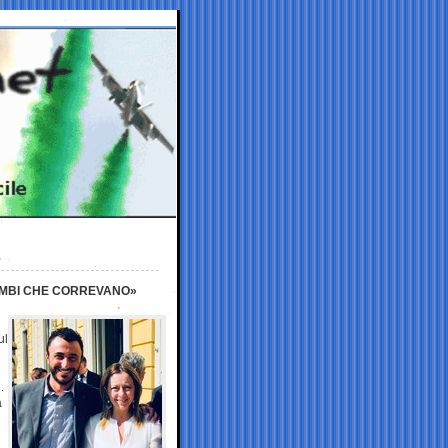
BIMBI CHE CORREVANO»
ul
.
a