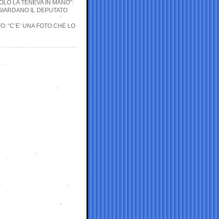
LO LA TENEVA IN MANO”:
UGIARDANO IL DEPUTATO
O: “C’E’ UNA FOTO CHE LO