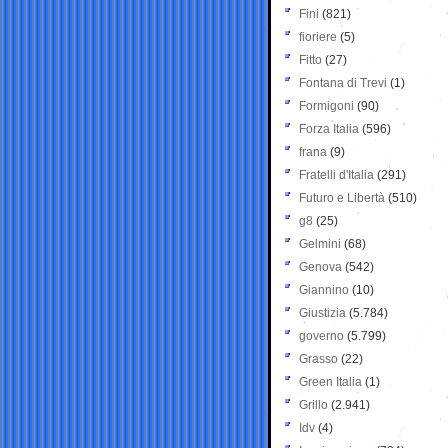
Fini
(821)
fioriere
(5)
Fitto
(27)
Fontana di Trevi
(1)
Formigoni
(90)
Forza Italia
(596)
frana
(9)
Fratelli d'Italia
(291)
Futuro e Libertà
(510)
g8
(25)
Gelmini
(68)
Genova
(542)
Giannino
(10)
Giustizia
(5.784)
governo
(5.799)
Grasso
(22)
Green Italia
(1)
Grillo
(2.941)
Idv
(4)