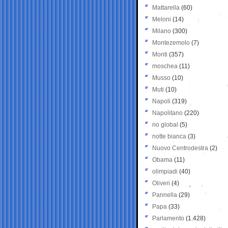
Mattarella
(60)
Meloni
(14)
Milano
(300)
Montezemolo
(7)
Monti
(357)
moschea
(11)
Musso
(10)
Muti
(10)
Napoli
(319)
Napolitano
(220)
no global
(5)
notte bianca
(3)
Nuovo Centrodestra
(2)
Obama
(11)
olimpiadi
(40)
Oliveri
(4)
Pannella
(29)
Papa
(33)
Parlamento
(1.428)