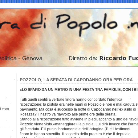
POZZOLO, LA SERATA DI CAPODANNO ORA PER ORA
«LO SPARO DA UN METRO IN UNA FESTA TRA FAMIGLIE, CON I 
Tutti quelli sentiti a verbale finora hanno concordato l’identica
ricostruzione: la pistola era nelle mani di Pozzolo e non è mai caduta s
il.com
pavimento. Ma cosa è successo la notte di Capodanno nell’ex asilo di
Rosazza? Il nastro va riavvolto alle prime ore della serata.
Stando alla ricostruzione tutto avviene in piedi, accanto a uno dei tavoli
Pozzolo viene visto «maneggiare» la pistola. Lui dirà invece che l’arm
gli è caduta. È il punto fondamentale dell’indagine. Tutti i testimoni
finora lo hanno smentito. Il sospetto della procura è che il deputato