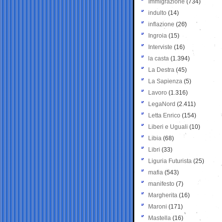
Immigrazione
(734)
indulto
(14)
inflazione
(26)
Ingroia
(15)
Interviste
(16)
la casta
(1.394)
La Destra
(45)
La Sapienza
(5)
Lavoro
(1.316)
LegaNord
(2.411)
Letta Enrico
(154)
Liberi e Uguali
(10)
Libia
(68)
Libri
(33)
Liguria Futurista
(25)
mafia
(543)
manifesto
(7)
Margherita
(16)
Maroni
(171)
Mastella
(16)