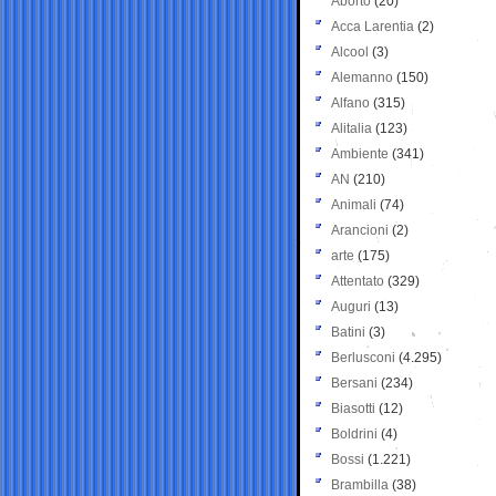
Aborto
(20)
Acca Larentia
(2)
Alcool
(3)
Alemanno
(150)
Alfano
(315)
Alitalia
(123)
Ambiente
(341)
AN
(210)
Animali
(74)
Arancioni
(2)
arte
(175)
Attentato
(329)
Auguri
(13)
Batini
(3)
Berlusconi
(4.295)
Bersani
(234)
Biasotti
(12)
Boldrini
(4)
Bossi
(1.221)
Brambilla
(38)