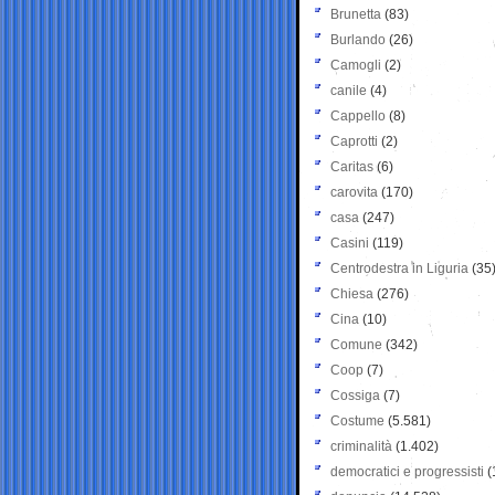
Brunetta
(83)
Burlando
(26)
Camogli
(2)
canile
(4)
Cappello
(8)
Caprotti
(2)
Caritas
(6)
carovita
(170)
casa
(247)
Casini
(119)
Centrodestra in Liguria
(35
Chiesa
(276)
Cina
(10)
Comune
(342)
Coop
(7)
Cossiga
(7)
Costume
(5.581)
criminalità
(1.402)
democratici e progressisti
(