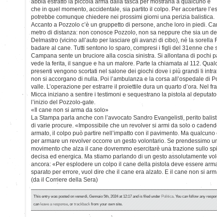
abbia estratto la piccola arma dalla tasca per mostrarla a qualcuno e
che in quel momento, accidentale, sia partito il colpo. Per accertare l’
potrebbe comunque chiedere nei prossimi giorni una perizia balistica.
Accanto a Pozzolo c’è un gruppetto di persone, anche loro in piedi. C
metro di distanza: non conosce Pozzolo, non sa neppure che sia un de
Delmastro (vicino all’auto per lasciare gli avanzi di cibo), né la sorell
badare al cane. Tutti sentono lo sparo, compresi i figli del 31enne che 
Campana sente un bruciore alla coscia sinistra. Si allontana di pochi p
vede la ferita, il sangue e ha un malore. Parte la chiamata al 112. Qual
presenti vengono scortati nel salone dei giochi dove i più grandi li int
non si accorgano di nulla. Poi l’ambulanza e la corsa all’ospedale di P
valle. L’operazione per estrarre il proiettile dura un quarto d’ora. Nel f
Micca iniziano a sentire i testimoni e sequestrano la pistola al deputat
l’inizio del Pozzolo-gate.
«Il cane non si arma da solo»
La Stampa parla anche con l’avvocato Sandro Evangelisti, perito balist
di varie procure. «Impossibile che un revolver si armi da solo o cadendo
armato, il colpo può partire nell’impatto con il pavimento. Ma qualcuno
per armare un revolver occorre un gesto volontario. Se prendessimo un
movimento che alza il cane dovremmo esercitare una trazione sullo spi
decisa ed energica. Ma stiamo parlando di un gesto assolutamente volo
ancora: «Per esplodere un colpo il cane della pistola deve essere arm
sparato per errore, vuol dire che il cane era alzato. E il cane non si ar
(da il Corriere della Sera)
This entry was posted on venerdì, Gennaio 5th, 2024 at 12:17 and is filed under
Politica
. You can follow any respon
can
leave a response
, or
trackback
from your own site.