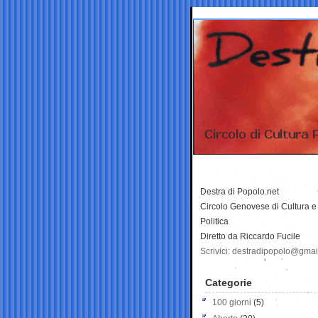
Destra di Popolo.net
Circolo Genovese di Cultura e
Politica
Diretto da Riccardo Fucile
Scrivici: destradipopolo@gma
Categorie
100 giorni
(5)