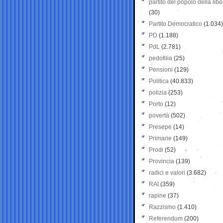
partito del popolo della libe
(30)
Partito Democratico
(1.034)
PD
(1.188)
PdL
(2.781)
pedofilia
(25)
Pensioni
(129)
Politica
(40.833)
polizia
(253)
Porto
(12)
povertà
(502)
Presepe
(14)
Primarie
(149)
Prodi
(52)
Provincia
(139)
radici e valori
(3.682)
RAI
(359)
rapine
(37)
Razzismo
(1.410)
Referendum
(200)