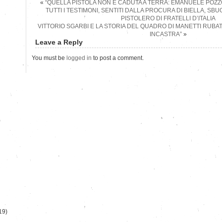
«
“QUELLA PISTOLA NON È CADUTA A TERRA: EMANUELE POZZO
TUTTI I TESTIMONI, SENTITI DALLA PROCURA DI BIELLA, SB
PISTOLERO DI FRATELLI D’ITALIA
VITTORIO SGARBI E LA STORIA DEL QUADRO DI MANETTI RUBAT
INCASTRA”
»
Leave a Reply
You must be
logged in
to post a comment.
)
19)