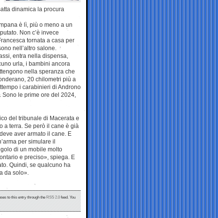
esatta dinamica la procura
ampana è lì, più o meno a un
putato. Non c’è invece
a Francesca tornata a casa per
sono nell’altro salone.
assi, entra nella dispensa,
cuno urla, i bambini ancora
rattengono nella speranza che
onderano, 20 chilometri più a
rattempo i carabinieri di Androno
o. Sono le prime ore del 2024,
ico del tribunale di Macerata e
 a terra. Se però il cane è già
 deve aver armato il cane. E
’arma per simulare il
golo di un mobile molto
ntario e preciso», spiega. E
ato. Quindi, se qualcuno ha
ma da solo».
ses to this entry through the
RSS 2.0
feed. You