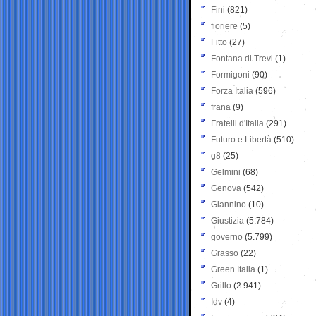
Fini
(821)
fioriere
(5)
Fitto
(27)
Fontana di Trevi
(1)
Formigoni
(90)
Forza Italia
(596)
frana
(9)
Fratelli d'Italia
(291)
Futuro e Libertà
(510)
g8
(25)
Gelmini
(68)
Genova
(542)
Giannino
(10)
Giustizia
(5.784)
governo
(5.799)
Grasso
(22)
Green Italia
(1)
Grillo
(2.941)
Idv
(4)