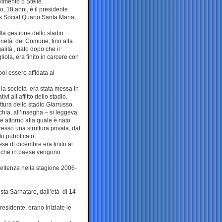
imento 5 Stelle.
 18 anni, è il presidente
us Social Quarto Santa Maria,
.
lla gestione dello stadio
prietà del Comune, fino alla
alità , nato dopo che il
ola, era finito in carcere con
oi essere affidata al
5 la società era stata messa in
i all’affitto dello stadio.
ttura dello stadio Giarrusso.
chia, all’insegna – si leggeva
e attorno alla quale è nato
esso una struttura privata, dal
to pubblicato.
ese di dicembre era finito al
le che in paese vengono
cellenza nella stagione 2006-
ista Sarnataro, dall’età di 14
residente, erano iniziate le