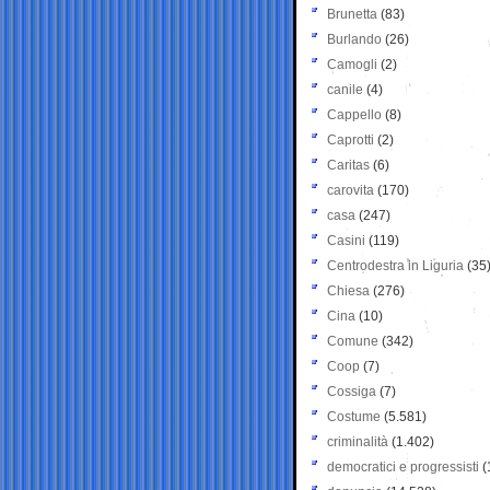
Brunetta
(83)
Burlando
(26)
Camogli
(2)
canile
(4)
Cappello
(8)
Caprotti
(2)
Caritas
(6)
carovita
(170)
casa
(247)
Casini
(119)
Centrodestra in Liguria
(35
Chiesa
(276)
Cina
(10)
Comune
(342)
Coop
(7)
Cossiga
(7)
Costume
(5.581)
criminalità
(1.402)
democratici e progressisti
(