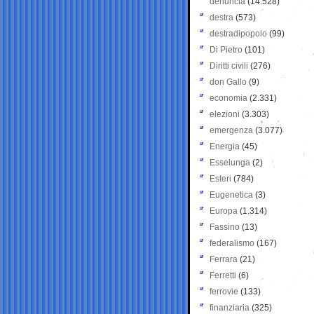
denuncia
(14.528)
destra
(573)
destradipopolo
(99)
Di Pietro
(101)
Diritti civili
(276)
don Gallo
(9)
economia
(2.331)
elezioni
(3.303)
emergenza
(3.077)
Energia
(45)
Esselunga
(2)
Esteri
(784)
Eugenetica
(3)
Europa
(1.314)
Fassino
(13)
federalismo
(167)
Ferrara
(21)
Ferretti
(6)
ferrovie
(133)
finanziaria
(325)