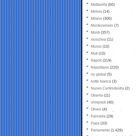
Mattarella
(60)
Meloni
(14)
Milano
(300)
Montezemolo
(7)
Monti
(357)
moschea
(11)
Musso
(10)
Muti
(10)
Napoli
(319)
Napolitano
(220)
no global
(5)
notte bianca
(3)
Nuovo Centrodestra
(2)
Obama
(11)
olimpiadi
(40)
Oliveri
(4)
Pannella
(29)
Papa
(33)
Parlamento
(1.428)