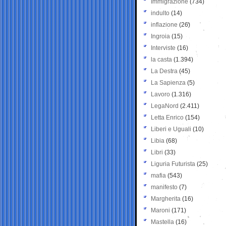
Immigrazione
(734)
indulto
(14)
inflazione
(26)
Ingroia
(15)
Interviste
(16)
la casta
(1.394)
La Destra
(45)
La Sapienza
(5)
Lavoro
(1.316)
LegaNord
(2.411)
Letta Enrico
(154)
Liberi e Uguali
(10)
Libia
(68)
Libri
(33)
Liguria Futurista
(25)
mafia
(543)
manifesto
(7)
Margherita
(16)
Maroni
(171)
Mastella
(16)