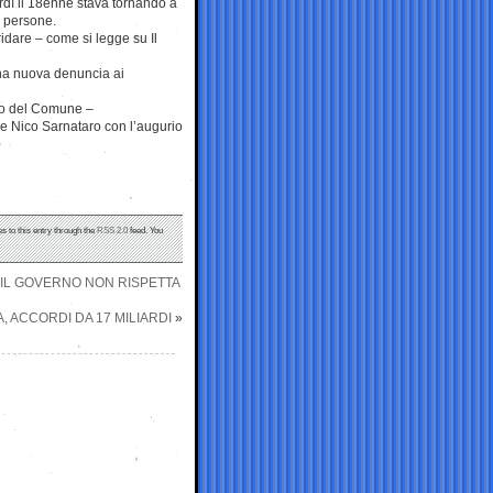
erdì il 18enne stava tornando a
e persone.
idare – come si legge su Il
 una nuova denuncia ai
ato del Comune –
e Nico Sarnataro con l’augurio
s to this entry through the
RSS 2.0
feed. You
“IL GOVERNO NON RISPETTA
IA, ACCORDI DA 17 MILIARDI
»