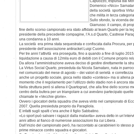
Capuozzo, espulsa dal Mov
Domenico «Nico» Sarnataro,
della società sportiva Virt
che milita in terza categoria
Sullo sfondo, la vicenda de
Giarrusso: il campo, di pro
fine dello scorso campionato era stato affidato al team Quarto per la leg
presidente della precedente compagine, l’A.s.d Quarto, Castrese Paragli
una condanna a 10 anni.
La società era prima stata sequestrata e confiscata dalla Procura, per p
presidente dell’associazione antiracket Luigi Cuomo.
Per tre anni l’attività era proseguita, fino a quando a fine di luglio 201
liquidazione a causa di 12mila euro di debiti con il Comune proprio relativ
Da allora l’amministrazione aveva deciso di gestire direttamente la stru
La Virtus Social Quarto, presieduta da Nicola Sarnataro, nata in parroc
nel comunicato del mese di agosto – dei valori di serietà e correttezza 
anche un progetto sociale, gioca nello stadio «conteso» ma si allena pr
momento che il regolamento per l’utilizzo dello stadio non è ancora sta
Nella struttura però si allena il Quartograd, che alla fine dello scorso m
centro della bufera per un triangolare a cui avevano partecipato quel
chiamate le «Vecchie glorie».
Ovvero i giocatori della squadra che aveva vinto nel campionato di Ec
2007. Quella presieduta proprio da Paragliola.
E infatti sugli spalti c’era anche il figlio Sabbatino.
«Lo sport può salvare i ragazzi dalla malavita» aveva detto in un’interv
anni attivo al fianco di numerose associazioni tra cui Libera .
Dall’inizio del campionato però, ha raccontato ai carabinieri lo stesso p
prime minacce contro squadra e giocatori.