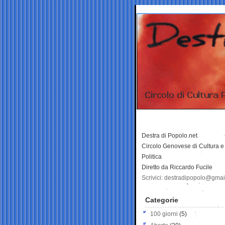
Destra di Popolo.net
Circolo Genovese di Cultura e
Politica
Diretto da Riccardo Fucile
Scrivici: destradipopolo@gma
Categorie
100 giorni
(5)