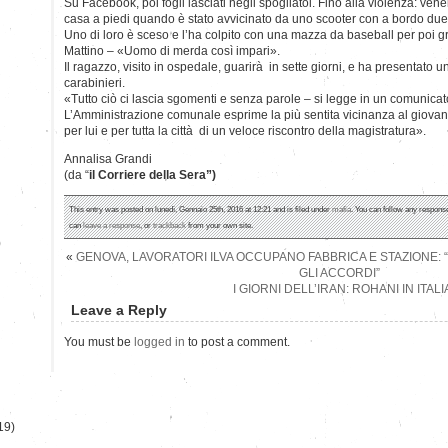
Su Facebook, poi fogli lasciati negli spogliatoi. Fino alla violenza: ven
casa a piedi quando è stato avvicinato da uno scooter con a bordo du
Uno di loro è sceso e l’ha colpito con una mazza da baseball per poi gr
Mattino – «Uomo di merda così impari».
Il ragazzo, visito in ospedale, guarirà in sette giorni, e ha presentato
carabinieri.
«Tutto ciò ci lascia sgomenti e senza parole – si legge in un comunic
L’Amministrazione comunale esprime la più sentita vicinanza al giovan
per lui e per tutta la città di un veloce riscontro della magistratura».
Annalisa Grandi
(da “
il Corriere della Sera”)
This entry was posted on lunedì, Gennaio 25th, 2016 at 12:21 and is filed under
mafia
. You can follow any response
can
leave a response
, or
trackback
from your own site.
)
«
GENOVA, LAVORATORI ILVA OCCUPANO FABBRICA E STAZIONE: 
GLI ACCORDI”
I GIORNI DELL’IRAN: ROHANI IN ITAL
Leave a Reply
You must be
logged in
to post a comment.
19)