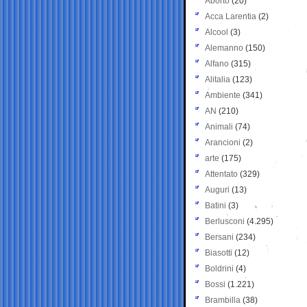
Aborto
(20)
Acca Larentia
(2)
Alcool
(3)
Alemanno
(150)
Alfano
(315)
Alitalia
(123)
Ambiente
(341)
AN
(210)
Animali
(74)
Arancioni
(2)
arte
(175)
Attentato
(329)
Auguri
(13)
Batini
(3)
Berlusconi
(4.295)
Bersani
(234)
Biasotti
(12)
Boldrini
(4)
Bossi
(1.221)
Brambilla
(38)