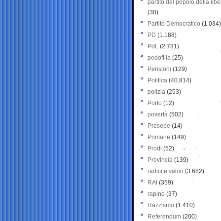
partito del popolo della libe
(30)
Partito Democratico
(1.034)
PD
(1.188)
PdL
(2.781)
pedofilia
(25)
Pensioni
(129)
Politica
(40.814)
polizia
(253)
Porto
(12)
povertà
(502)
Presepe
(14)
Primarie
(149)
Prodi
(52)
Provincia
(139)
radici e valori
(3.682)
RAI
(359)
rapine
(37)
Razzismo
(1.410)
Referendum
(200)