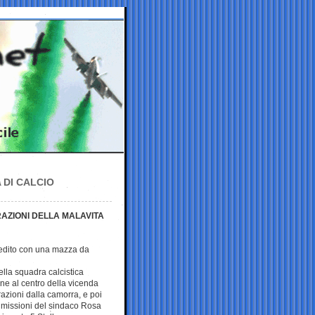
 DI CALCIO
AZIONI DELLA MALAVITA
redito con una mazza da
lla squadra calcistica
une al centro della vicenda
trazioni dalla camorra, e poi
dimissioni del sindaco Rosa