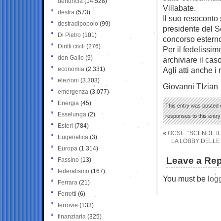
denuncia
(14.528)
Villabate.
destra
(573)
Il suo resoconto 
destradipopolo
(99)
presidente del S
Di Pietro
(101)
concorso esterno
Diritti civili
(276)
Per il fedelissim
don Gallo
(9)
archiviare il cas
economia
(2.331)
Agli atti anche i
elezioni
(3.303)
Giovanni TIzian
emergenza
(3.077)
Energia
(45)
This entry was posted o
Esselunga
(2)
responses to this entr
Esteri
(784)
«
OCSE: “SCENDE IL
Eugenetica
(3)
LA LOBBY DELLE
Europa
(1.314)
Leave a Rep
Fassino
(13)
federalismo
(167)
You must be
log
Ferrara
(21)
Ferretti
(6)
ferrovie
(133)
finanziaria
(325)