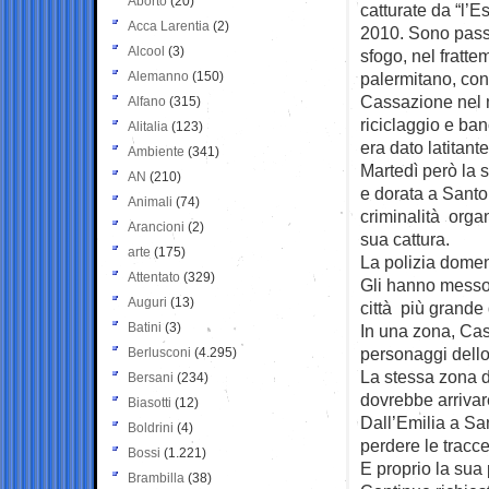
Aborto
(20)
catturate da “l’
Acca Larentia
(2)
2010. Sono pass
Alcool
(3)
sfogo, nel fratte
Alemanno
(150)
palermitano, co
Cassazione nel 
Alfano
(315)
riciclaggio e ban
Alitalia
(123)
era dato latitante
Ambiente
(341)
Martedì però la s
AN
(210)
e dorata a Santo 
Animali
(74)
criminalità orga
Arancioni
(2)
sua cattura.
arte
(175)
La polizia domeni
Attentato
(329)
Gli hanno messo 
Auguri
(13)
città più grande
Batini
(3)
In una zona, Cas
personaggi dello
Berlusconi
(4.295)
La stessa zona d
Bersani
(234)
dovrebbe arrivare 
Biasotti
(12)
Dall’Emilia a Sa
Boldrini
(4)
perdere le tracce
Bossi
(1.221)
E proprio la sua 
Brambilla
(38)