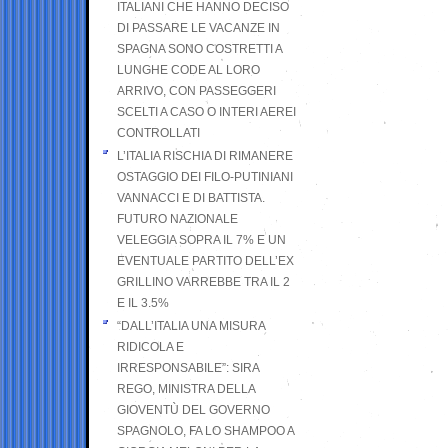
ITALIANI CHE HANNO DECISO
DI PASSARE LE VACANZE IN
SPAGNA SONO COSTRETTI A
LUNGHE CODE AL LORO
ARRIVO, CON PASSEGGERI
SCELTI A CASO O INTERI AEREI
CONTROLLATI
L’ITALIA RISCHIA DI RIMANERE
OSTAGGIO DEI FILO-PUTINIANI
VANNACCI E DI BATTISTA.
FUTURO NAZIONALE
VELEGGIA SOPRA IL 7% E UN
EVENTUALE PARTITO DELL’EX
GRILLINO VARREBBE TRA IL 2
E IL 3.5%
“DALL’ITALIA UNA MISURA
RIDICOLA E
IRRESPONSABILE”: SIRA
REGO, MINISTRA DELLA
GIOVENTÙ DEL GOVERNO
SPAGNOLO, FA LO SHAMPOO A