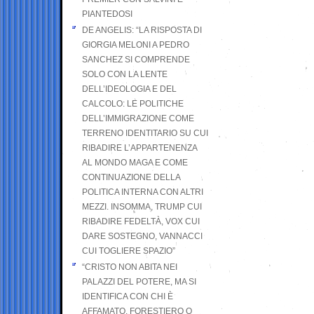
PIANTEDOSI
DE ANGELIS: “LA RISPOSTA DI
GIORGIA MELONI A PEDRO
SANCHEZ SI COMPRENDE
SOLO CON LA LENTE
DELL’IDEOLOGIA E DEL
CALCOLO: LE POLITICHE
DELL’IMMIGRAZIONE COME
TERRENO IDENTITARIO SU CUI
RIBADIRE L’APPARTENENZA
AL MONDO MAGA E COME
CONTINUAZIONE DELLA
POLITICA INTERNA CON ALTRI
MEZZI. INSOMMA, TRUMP CUI
RIBADIRE FEDELTÀ, VOX CUI
DARE SOSTEGNO, VANNACCI
CUI TOGLIERE SPAZIO”
“CRISTO NON ABITA NEI
PALAZZI DEL POTERE, MA SI
IDENTIFICA CON CHI È
AFFAMATO, FORESTIERO O