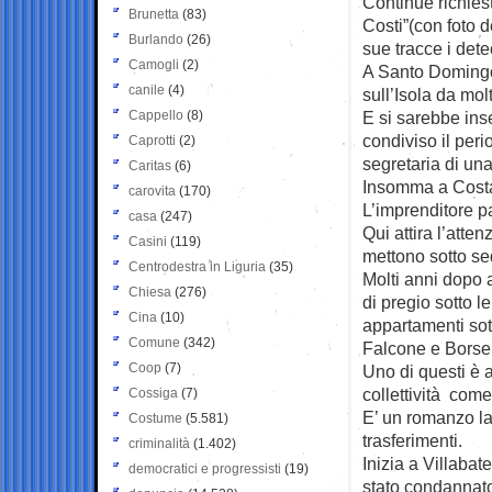
Continue richieste
Brunetta
(83)
Costi”(con foto
Burlando
(26)
sue tracce i dete
Camogli
(2)
A Santo Domingo 
canile
(4)
sull’Isola da molt
Cappello
(8)
E si sarebbe inse
condiviso il per
Caprotti
(2)
segretaria di u
Caritas
(6)
Insomma a Costa l
carovita
(170)
L’imprenditore p
casa
(247)
Qui attira l’atte
Casini
(119)
mettono sotto se
Centrodestra in Liguria
(35)
Molti anni dopo a
Chiesa
(276)
di pregio sotto l
Cina
(10)
appartamenti sottr
Comune
(342)
Falcone e Borsel
Coop
(7)
Uno di questi è a
collettività com
Cossiga
(7)
E’ un romanzo la 
Costume
(5.581)
trasferimenti.
criminalità
(1.402)
Inizia a Villabat
democratici e progressisti
(19)
stato condannato