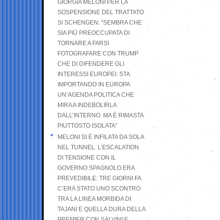
GIORGIA MELONI PER LA
SOSPENSIONE DEL TRATTATO
SI SCHENGEN: “SEMBRA CHE
SIA PIÙ PREOCCUPATA DI
TORNARE A FARSI
FOTOGRAFARE CON TRUMP
CHE DI DIFENDERE GLI
INTERESSI EUROPEI. STA
IMPORTANDO IN EUROPA
UN’AGENDA POLITICA CHE
MIRA A INDEBOLIRLA
DALL’INTERNO. MA È RIMASTA
PIUTTOSTO ISOLATA”
MELONI SI È INFILATA DA SOLA
NEL TUNNEL. L’ESCALATION
DI TENSIONE CON IL
GOVERNO SPAGNOLO ERA
PREVEDIBILE: TRE GIORNI FA
C’ERA STATO UNO SCONTRO
TRA LA LINEA MORBIDA DI
TAJANI E QUELLA DURA DELLA
PREMIER CON SALVINI E