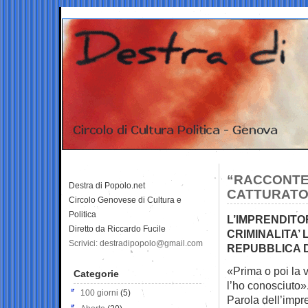
“RACCONTER
Destra di Popolo.net
CATTURATO
Circolo Genovese di Cultura e
Politica
L’IMPRENDIT
Diretto da Riccardo Fucile
CRIMINALITA’
Scrivici: destradipopolo@gmail.com
REPUBBLICA 
«Prima o poi la v
Categorie
l’ho conosciuto»
100 giorni
(5)
Parola dell’impr