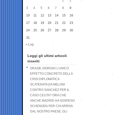
1
2
3
4
5
6
7
8
9
10
11
12
13
14
15
16
17
18
19
20
21
22
23
24
25
26
27
28
29
30
31
« Lug
Leggi gli ultimi articoli
inseriti
GRAZIE GIORGIA! L’UNICO
EFFETTO CONCRETO DELLA
CRISI DIPLOMATICA
SCATENATA DA MELONI
CONTRO SANCHEZ PER IL
CASO CEUTA? ORA CHE
ANCHE MADRID HA SOSPESO
SCHENGEN PER CHI ARRIVA
DAL NOSTRO PAESE, GLI