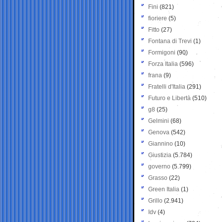
Fini
(821)
fioriere
(5)
Fitto
(27)
Fontana di Trevi
(1)
Formigoni
(90)
Forza Italia
(596)
frana
(9)
Fratelli d'Italia
(291)
Futuro e Libertà
(510)
g8
(25)
Gelmini
(68)
Genova
(542)
Giannino
(10)
Giustizia
(5.784)
governo
(5.799)
Grasso
(22)
Green Italia
(1)
Grillo
(2.941)
Idv
(4)