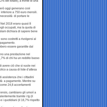
12% del totale), a fronte di una
 però oggi generano cosi
è inferiore a 750 euro mensili.
 necessità di portare le
i. Nel 2018 erano quasi 8
egli occupati, ma la quota di
taliani dichiara di sapere bene
 sono costretti a rivolgersi al
a pagamento.
bbero essere garantite dal
meno una prestazione nel
,7% di chi ha un reddito basso
 di avere ciò che si vuole nei
blico a causa di liste d’attesa
di assistenza che i cittadini
nità a pagamento. Mentre su
ì come 24,8 accertamenti
 Censis, cambiano gli umori a
entemente tramite i tg (il
e i quotidiani (il 16,7% rispetto