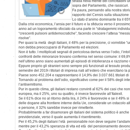
strada nella mente dei concittadini un
sopra del Parlamento, che rassicuri.
Fa paura, pensando alla nostra stori
rapporto del Censis sulla situazione
Lo stato d’animo dominante tra il 65% 
Dalla crisi economica, l’ansia per il futuro e la sfiducia verso il pros
anno ad un logoramento sfociato da una parte in “stratagemmi individuali
“crescenti pulsioni antidemocratiche”, facendo crescere l’attesa “messia
risolve”.
Per quasi la metà degli italiani, il 48% per la precisione, ci vorrebbe “
non debba preoccuparsi di Parlamento ed elezioni.
Non è tutto. I moltiplicati segnali di pericolosa deriva verso l’odio, l’int
confronti delle minoranze trovano conferma nel senso comune: il 69,8% 
nell’ultimo anno siano aumentati gli episodi di intolleranza e razzismo v
Eppure proprio gli stranieri sono sempre più funzionali al tessuto produt
semestre del 2019 i titolari di impresa nati all’estero che esercitano la p
Paese sono 452.204 e rappresentano il 14,9% dei 3.037.661 titolari di im
Tornando al problema dell’odio, significativo come per il 58% degli int
l’antisemitismo.
Pur in questo clima, gli italiani restano convinti al 62% dei casi che no
europea, ma il 25%, uno su quattro, è invece favorevole all’Italexit.
Se il 61% dice no al ritorno della lira, il 24% è favorevole e se il 49% si 
delle dogane alla frontiere interne della Ue, considerate un ostacolo all
e persone, il 32% sarebbe invece per rimetterle.
Probabilmente a far disamorare gli italiani del sistema politico è anche 
previdenziale, verso il quale aumenta il risentimento.
Per il 45,2% degli italiani l’età pensionabile non deve seguire l’andam
mentre per il 43,2% speranza di vita ed età del pensionamento devo