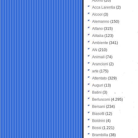
Aborto
(20)
Acca Larentia
(2)
Alcool
(3)
Alemanno
(150)
Alfano
(315)
Alitalia
(123)
Ambiente
(341)
AN
(210)
Animali
(74)
Arancioni
(2)
arte
(175)
Attentato
(329)
Auguri
(13)
Batini
(3)
Berlusconi
(4.295)
Bersani
(234)
Biasotti
(12)
Boldrini
(4)
Bossi
(1.221)
Brambilla
(38)