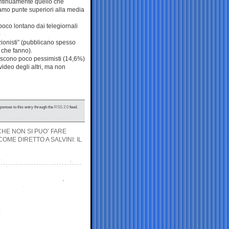
continuamente quello che
iamo punte superiori alla media
oco lontano dai telegiornali
zionisti” (pubblicano spesso
o che fanno).
iniscono poco pessimisti (14,6%)
video degli altri, ma non
sponses to this entry through the
RSS 2.0
feed.
CHE NON SI PUO’ FARE
OME DIRETTO A SALVINI: IL