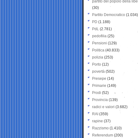
partito del popolo della libe
(30)
Partito Democratico
(1.034)
PD
(1.188)
PdL
(2.781)
pedofilia
(25)
Pensioni
(129)
Politica
(40.833)
polizia
(253)
Porto
(12)
povertà
(502)
Presepe
(14)
Primarie
(149)
Prodi
(52)
Provincia
(139)
radici e valori
(3.682)
RAI
(359)
rapine
(37)
Razzismo
(1.410)
Referendum
(200)