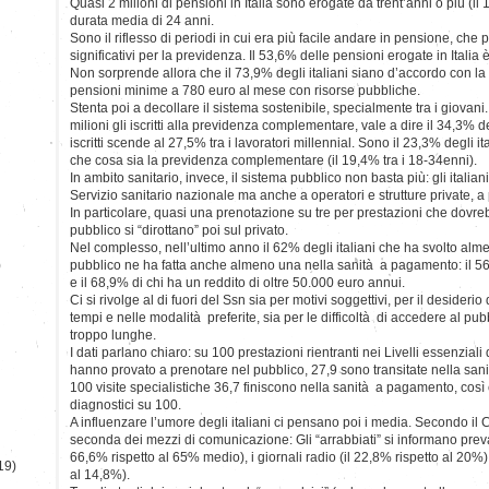
Quasi 2 milioni di pensioni in Italia sono erogate da trent’anni o più (il 
durata media di 24 anni.
Sono il riflesso di periodi in cui era più facile andare in pensione, che
significativi per la previdenza. Il 53,6% delle pensioni erogate in Italia 
Non sorprende allora che il 73,9% degli italiani siano d’accordo con la
pensioni minime a 780 euro al mese con risorse pubbliche.
Stenta poi a decollare il sistema sostenibile, specialmente tra i giovan
milioni gli iscritti alla previdenza complementare, vale a dire il 34,3% d
iscritti scende al 27,5% tra i lavoratori millennial. Sono il 23,3% degli i
che cosa sia la previdenza complementare (il 19,4% tra i 18-34enni).
In ambito sanitario, invece, il sistema pubblico non basta più: gli italiani
Servizio sanitario nazionale ma anche a operatori e strutture private, 
In particolare, quasi una prenotazione su tre per prestazioni che dovre
pubblico si “dirottano” poi sul privato.
Nel complesso, nell’ultimo anno il 62% degli italiani che ha svolto al
)
pubblico ne ha fatta anche almeno una nella sanità a pagamento: il 56
e il 68,9% di chi ha un reddito di oltre 50.000 euro annui.
Ci si rivolge al di fuori del Ssn sia per motivi soggettivi, per il desiderio
tempi e nelle modalità preferite, sia per le difficoltà di accedere al pub
troppo lunghe.
I dati parlano chiaro: su 100 prestazioni rientranti nei Livelli essenziali 
hanno provato a prenotare nel pubblico, 27,9 sono transitate nella sa
100 visite specialistiche 36,7 finiscono nella sanità a pagamento, cos
diagnostici su 100.
A influenzare l’umore degli italiani ci pensano poi i media. Secondo il
seconda dei mezzi di comunicazione: Gli “arrabbiati” si informano preval
66,6% rispetto al 65% medio), i giornali radio (il 22,8% rispetto al 20%) 
19)
al 14,8%).