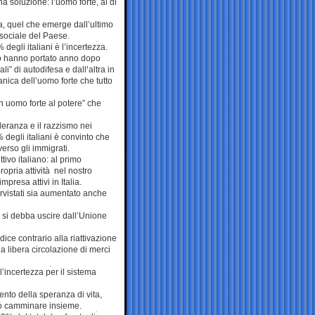
a soluzione: l’uomo forte, al di
a, quel che emerge dall’ultimo
 sociale del Paese.
degli italiani è l’incertezza.
simo hanno portato anno dopo
” di autodifesa e dall’altra in
nica dell’uomo forte che tutto
un uomo forte al potere” che
olleranza e il razzismo nei
degli italiani è convinto che
erso gli immigrati.
tivo italiano: al primo
ropria attività nel nostro
presa attivi in Italia.
ervistati sia aumentato anche
n si debba uscire dall’Unione
dice contrario alla riattivazione
a libera circolazione di merci
l’incertezza per il sistema
ento della speranza di vita,
no camminare insieme.