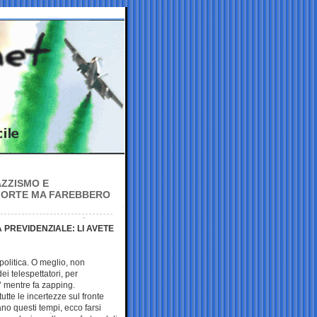
AZZISMO E
 FORTE MA FAREBBERO
A PREVIDENZIALE: LI AVETE
politica. O meglio, non
dei telespettatori, per
i’ mentre fa zapping.
tte le incertezze sul fronte
no questi tempi, ecco farsi