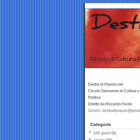
Destra di Popolo.net
Circolo Genovese di Cultura e
Politica
Diretto da Riccardo Fucile
Scrivici: destradipopolo@gma
Categorie
100 giorni
(5)