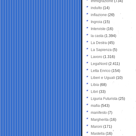
Immigrazione
(734)
indulto
(14)
inflazione
(26)
Ingroia
(15)
Interviste
(16)
la casta
(1.394)
La Destra
(45)
La Sapienza
(5)
Lavoro
(1.316)
LegaNord
(2.411)
Letta Enrico
(154)
Liberi e Uguali
(10)
Libia
(68)
Libri
(33)
Liguria Futurista
(25)
mafia
(543)
manifesto
(7)
Margherita
(16)
Maroni
(171)
Mastella
(16)