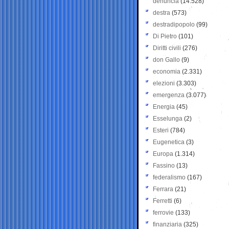
denuncia
(14.528)
destra
(573)
destradipopolo
(99)
Di Pietro
(101)
Diritti civili
(276)
don Gallo
(9)
economia
(2.331)
elezioni
(3.303)
emergenza
(3.077)
Energia
(45)
Esselunga
(2)
Esteri
(784)
Eugenetica
(3)
Europa
(1.314)
Fassino
(13)
federalismo
(167)
Ferrara
(21)
Ferretti
(6)
ferrovie
(133)
finanziaria
(325)