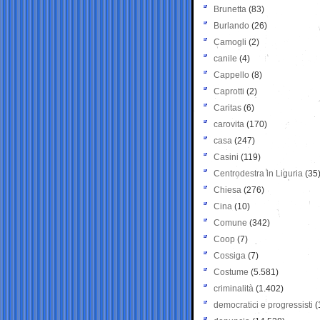
Brunetta
(83)
Burlando
(26)
Camogli
(2)
canile
(4)
Cappello
(8)
Caprotti
(2)
Caritas
(6)
carovita
(170)
casa
(247)
Casini
(119)
Centrodestra in Liguria
(35
Chiesa
(276)
Cina
(10)
Comune
(342)
Coop
(7)
Cossiga
(7)
Costume
(5.581)
criminalità
(1.402)
democratici e progressisti
(