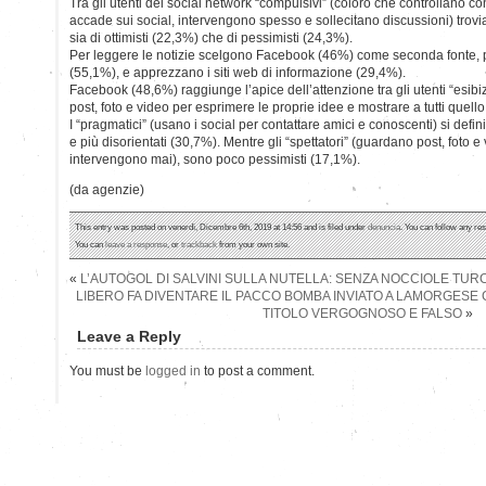
Tra gli utenti dei social network “compulsivi” (coloro che controllano 
accade sui social, intervengono spesso e sollecitano discussioni) trov
sia di ottimisti (22,3%) che di pessimisti (24,3%).
Per leggere le notizie scelgono Facebook (46%) come seconda fonte, p
(55,1%), e apprezzano i siti web di informazione (29,4%).
Facebook (48,6%) raggiunge l’apice dell’attenzione tra gli utenti “esibi
post, foto e video per esprimere le proprie idee e mostrare a tutti quell
I “pragmatici” (usano i social per contattare amici e conoscenti) si def
e più disorientati (30,7%). Mentre gli “spettatori” (guardano post, foto e 
intervengono mai), sono poco pessimisti (17,1%).
(da agenzie)
This entry was posted on venerdì, Dicembre 6th, 2019 at 14:56 and is filed under
denuncia
. You can follow any re
You can
leave a response
, or
trackback
from your own site.
«
L’AUTOGOL DI SALVINI SULLA NUTELLA: SENZA NOCCIOLE TUR
LIBERO FA DIVENTARE IL PACCO BOMBA INVIATO A LAMORGESE C
TITOLO VERGOGNOSO E FALSO
»
Leave a Reply
You must be
logged in
to post a comment.