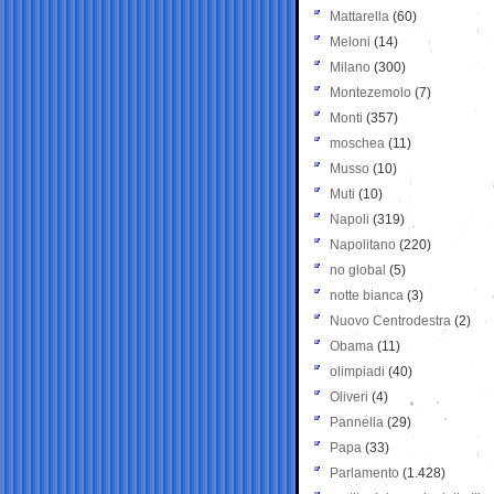
Mattarella
(60)
Meloni
(14)
Milano
(300)
Montezemolo
(7)
Monti
(357)
moschea
(11)
Musso
(10)
Muti
(10)
Napoli
(319)
Napolitano
(220)
no global
(5)
notte bianca
(3)
Nuovo Centrodestra
(2)
Obama
(11)
olimpiadi
(40)
Oliveri
(4)
Pannella
(29)
Papa
(33)
Parlamento
(1.428)