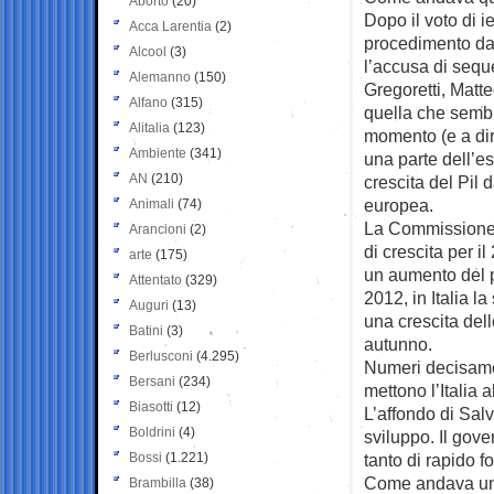
Aborto
(20)
Dopo il voto di ie
Acca Larentia
(2)
procedimento dav
Alcool
(3)
l’accusa di sequ
Alemanno
(150)
Gregoretti, Matte
Alfano
(315)
quella che sembr
Alitalia
(123)
momento (e a dir
Ambiente
(341)
una parte dell’es
AN
(210)
crescita del Pil
europea.
Animali
(74)
La Commissione e
Arancioni
(2)
di crescita per i
arte
(175)
un aumento del p
Attentato
(329)
2012, in Italia l
Auguri
(13)
una crescita dell
Batini
(3)
autunno.
Berlusconi
(4.295)
Numeri decisamen
Bersani
(234)
mettono l’Italia 
Biasotti
(12)
L’affondo di Salv
Boldrini
(4)
sviluppo. Il gov
Bossi
(1.221)
tanto di rapido 
Come andava un
Brambilla
(38)