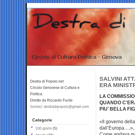
SALVINI AT
Destra di Popolo.net
ERA MINIST
Circolo Genovese di Cultura e
Politica
LA COMMISSIO
Diretto da Riccardo Fucile
QUANDO C’ERA
Scrivici: destradipopolo@gmail.com
PIU’ BELLA FI
Categorie
«Il governo della
dall’Europa….», 
100 giorni
(5)
Come andava qua