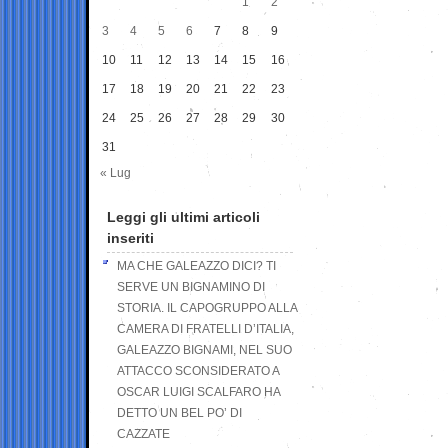
1
2
3
4
5
6
7
8
9
10
11
12
13
14
15
16
17
18
19
20
21
22
23
24
25
26
27
28
29
30
31
« Lug
Leggi gli ultimi articoli
inseriti
MA CHE GALEAZZO DICI? TI
SERVE UN BIGNAMINO DI
STORIA. IL CAPOGRUPPO ALLA
CAMERA DI FRATELLI D’ITALIA,
GALEAZZO BIGNAMI, NEL SUO
ATTACCO SCONSIDERATO A
OSCAR LUIGI SCALFARO HA
DETTO UN BEL PO’ DI
CAZZATE