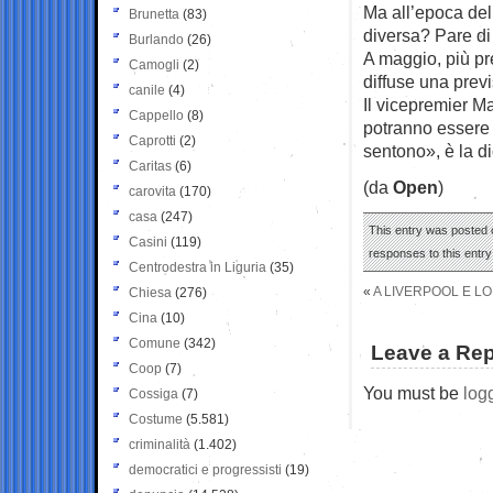
Ma all’epoca del 
Brunetta
(83)
diversa? Pare di 
Burlando
(26)
A maggio, più p
Camogli
(2)
diffuse una previs
canile
(4)
Il vicepremier Ma
Cappello
(8)
potranno essere 
Caprotti
(2)
sentono», è la d
Caritas
(6)
(da
Open
)
carovita
(170)
casa
(247)
This entry was posted o
Casini
(119)
responses to this entr
Centrodestra in Liguria
(35)
«
A LIVERPOOL E L
Chiesa
(276)
Cina
(10)
Comune
(342)
Leave a Rep
Coop
(7)
You must be
log
Cossiga
(7)
Costume
(5.581)
criminalità
(1.402)
democratici e progressisti
(19)