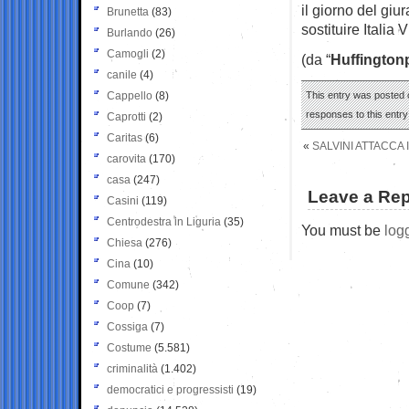
il giorno del giur
Brunetta
(83)
sostituire Itali
Burlando
(26)
Camogli
(2)
(da “
Huffington
canile
(4)
Cappello
(8)
This entry was posted o
responses to this entr
Caprotti
(2)
Caritas
(6)
«
SALVINI ATTACCA
carovita
(170)
casa
(247)
Leave a Rep
Casini
(119)
Centrodestra in Liguria
(35)
You must be
log
Chiesa
(276)
Cina
(10)
Comune
(342)
Coop
(7)
Cossiga
(7)
Costume
(5.581)
criminalità
(1.402)
democratici e progressisti
(19)