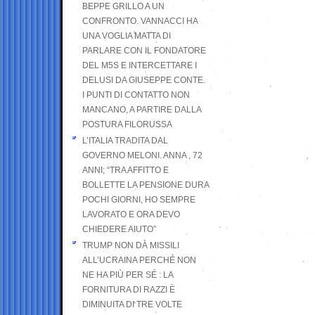
BEPPE GRILLO A UN
CONFRONTO. VANNACCI HA
UNA VOGLIA MATTA DI
PARLARE CON IL FONDATORE
DEL M5S E INTERCETTARE I
DELUSI DA GIUSEPPE CONTE.
I PUNTI DI CONTATTO NON
MANCANO, A PARTIRE DALLA
POSTURA FILORUSSA
L’ITALIA TRADITA DAL
GOVERNO MELONI. ANNA , 72
ANNI; “TRA AFFITTO E
BOLLETTE LA PENSIONE DURA
POCHI GIORNI, HO SEMPRE
LAVORATO E ORA DEVO
CHIEDERE AIUTO”
TRUMP NON DÀ MISSILI
ALL’UCRAINA PERCHÉ NON
NE HA PIÙ PER SÉ : LA
FORNITURA DI RAZZI È
DIMINUITA DI TRE VOLTE