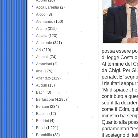
Aborto
(20)
Acca Larentia
(2)
Alcool
(3)
Alemanno
(150)
Alfano
(315)
Alitalia
(123)
Ambiente
(341)
AN
(210)
possa essere poi
di legge Costa o
Animali
(74)
Al termine del Cd
Arancioni
(2)
da Chigi. Per Gi
arte
(175)
penale. E’ segno
Attentato
(329)
i risultati seppur 
Auguri
(13)
“Mi dispiace che 
Batini
(3)
contributo a ques
Berlusconi
(4.295)
sconfitta decide
Bersani
(234)
come il Cdm, qui
Biasotti
(12)
ministro ha sempr
Boldrini
(4)
Quanto alla possi
Bossi
(1.221)
parlamentari “re
il sostegno di tut
Brambilla
(38)