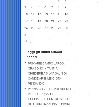
1
2
3
4
5
6
7
8
9
10
11
12
13
14
15
16
17
18
19
20
21
22
23
24
25
26
27
28
29
30
31
« Lug
Leggi gli ultimi articoli
inseriti
PRIMARIE CAMPO LARGO,
ORA SONO IN TANTI A
CHIEDERE A SILVIA SALIS DI
CANDIDARSI: LEI CI STA
PENSANDO
VANNACCI VUOLE PRENDERSI
I “GRILLINI” (SAI CHE
COPPIA…). IL CENTRO STUDI
DI FUTURO NAZIONALE INVITA