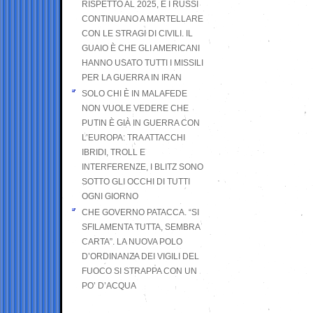
RISPETTO AL 2025, E I RUSSI
CONTINUANO A MARTELLARE
CON LE STRAGI DI CIVILI. IL
GUAIO È CHE GLI AMERICANI
HANNO USATO TUTTI I MISSILI
PER LA GUERRA IN IRAN
SOLO CHI È IN MALAFEDE
NON VUOLE VEDERE CHE
PUTIN È GIÀ IN GUERRA CON
L’EUROPA: TRA ATTACCHI
IBRIDI, TROLL E
INTERFERENZE, I BLITZ SONO
SOTTO GLI OCCHI DI TUTTI
OGNI GIORNO
CHE GOVERNO PATACCA. “SI
SFILAMENTA TUTTA, SEMBRA
CARTA”. LA NUOVA POLO
D’ORDINANZA DEI VIGILI DEL
FUOCO SI STRAPPA CON UN
PO’ D’ACQUA