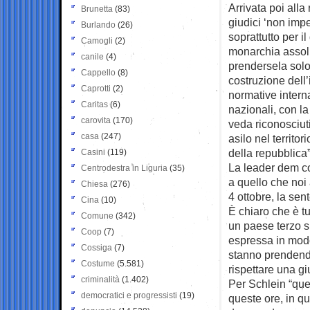
Arrivata poi alla
Brunetta
(83)
giudici ‘non impe
Burlando
(26)
soprattutto per i
Camogli
(2)
monarchia assolu
canile
(4)
prendersela solo 
Cappello
(8)
costruzione dell
Caprotti
(2)
normative intern
Caritas
(6)
nazionali, con la
carovita
(170)
veda riconosciuti 
casa
(247)
asilo nel territor
della repubblica”
Casini
(119)
La leader dem con
Centrodestra in Liguria
(35)
a quello che noi
Chiesa
(276)
4 ottobre, la sen
Cina
(10)
È chiaro che è tu
Comune
(342)
un paese terzo si
Coop
(7)
espressa in modo
Cossiga
(7)
stanno prendendo
Costume
(5.581)
rispettare una g
criminalità
(1.402)
Per Schlein “que
democratici e progressisti
(19)
queste ore, in q