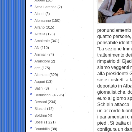
Aborto
(20)
Acca Larentia
(2)
Alcool
(3)
Alemanno
(150)
Alfano
(315)
pronunciamento d
Alitalia
(123)
quattro persone,
Ambiente
(341)
pensabile identif
AN
(210)
“La sezione Immi
trattenimento dei
Animali
(74)
rimpatrio di Gja
Arancioni
(2)
siamo veggenti m
arte
(175)
alla presidente 
Attentato
(329)
siete costretti a
Auguri
(13)
deportato in Alb
Batini
(3)
giornalistiche, 
Berlusconi
(4.295)
euro al giorno sp
Bersani
(234)
Schlein attacca: 
Biasotti
(12)
un accordo fuoril
Boldrini
(4)
i parlamentari ch
Bossi
(1.221)
piedi. Si tratta 
configura un dan
Brambilla
(38)