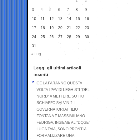
1
2
3
4
5
6
7
8
9
10
11
12
13
14
15
16
17
18
19
20
21
22
23
24
25
26
27
28
29
30
31
« Lug
Leggi gli ultimi articoli
inseriti
CE LA FARANNO QUESTA
VOLTA I PAVIDI LEGHISTI “DEL
NORD” A METTERE SOTTO
SCHIAFFO SALVINI? I
GOVERNATORI ATTILIO
FONTANA E MASSIMILIANO
FEDRIGA, INSIEME AL “DOGE”
LUCA ZAIA, SONO PRONTI A
FORMALIZZARE UNA