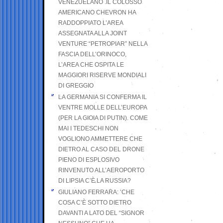
VENEZUELANO .IL COLOSSO
AMERICANO CHEVRON HA
RADDOPPIATO L’AREA
ASSEGNATA ALLA JOINT
VENTURE “PETROPIAR” NELLA
FASCIA DELL’ORINOCO,
L’AREA CHE OSPITA LE
MAGGIORI RISERVE MONDIALI
DI GREGGIO
LA GERMANIA SI CONFERMA IL
VENTRE MOLLE DELL’EUROPA
(PER LA GIOIA DI PUTIN). COME
MAI I TEDESCHI NON
VOGLIONO AMMETTERE CHE
DIETRO AL CASO DEL DRONE
PIENO DI ESPLOSIVO
RINVENUTO ALL’AEROPORTO
DI LIPSIA C’È LA RUSSIA?
GIULIANO FERRARA: ’CHE
COSA C’È SOTTO DIETRO
DAVANTI A LATO DEL “SIGNOR