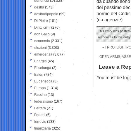
denuncia
(14.528)
da quando sono 
del pessimo decr
destra
(573)
norme del Codic
destradipopolo
(99)
(da agenzie)
Di Pietro
(101)
Diritti civili
(276)
This entry was posted o
don Gallo
(9)
responses to this entr
economia
(2.331)
«
I PROFUGHI PO
elezioni
(3.303)
emergenza
(3.077)
OPEN ARMS, ASSE
Energia
(45)
Leave a Rep
Esselunga
(2)
Esteri
(784)
You must be
log
Eugenetica
(3)
Europa
(1.314)
Fassino
(13)
federalismo
(167)
Ferrara
(21)
Ferretti
(6)
ferrovie
(133)
finanziaria
(325)