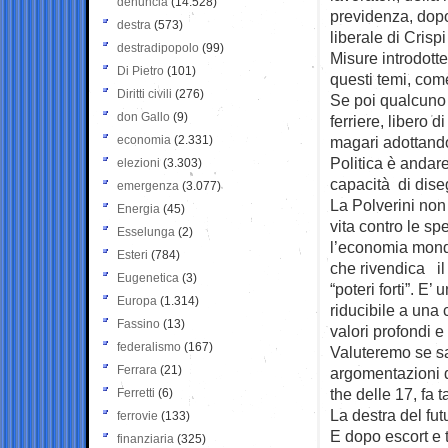
denuncia
(14.528)
previdenza, dopo
destra
(573)
liberale di Crispi 
destradipopolo
(99)
Misure introdotte
Di Pietro
(101)
questi temi, come
Diritti civili
(276)
Se poi qualcuno v
don Gallo
(9)
ferriere, libero 
economia
(2.331)
magari adottando
Politica è andare
elezioni
(3.303)
capacità di diseg
emergenza
(3.077)
La Polverini non
Energia
(45)
vita contro le s
Esselunga
(2)
l’economia mondi
Esteri
(784)
che rivendica il 
Eugenetica
(3)
“poteri forti”. E
Europa
(1.314)
riducibile a una 
Fassino
(13)
valori profondi e 
federalismo
(167)
Valuteremo se s
Ferrara
(21)
argomentazioni d
the delle 17, fa t
Ferretti
(6)
La destra del fut
ferrovie
(133)
E dopo escort e 
finanziaria
(325)