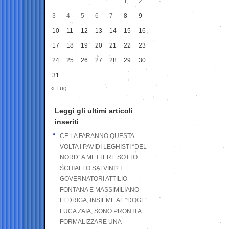
1
2
3
4
5
6
7
8
9
10
11
12
13
14
15
16
17
18
19
20
21
22
23
24
25
26
27
28
29
30
31
« Lug
Leggi gli ultimi articoli
inseriti
CE LA FARANNO QUESTA
VOLTA I PAVIDI LEGHISTI “DEL
NORD” A METTERE SOTTO
SCHIAFFO SALVINI? I
GOVERNATORI ATTILIO
FONTANA E MASSIMILIANO
FEDRIGA, INSIEME AL “DOGE”
LUCA ZAIA, SONO PRONTI A
FORMALIZZARE UNA