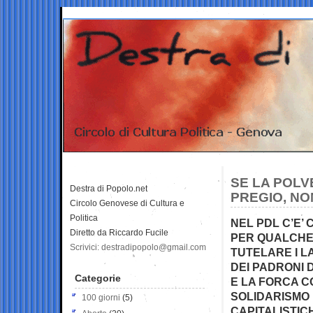
SE LA POLVE
Destra di Popolo.net
PREGIO, NO
Circolo Genovese di Cultura e
Politica
NEL PDL C’E’ 
Diretto da Riccardo Fucile
PER QUALCHE
Scrivici: destradipopolo@gmail.com
TUTELARE I L
DEI PADRONI 
Categorie
E LA FORCA C
SOLIDARISMO 
100 giorni
(5)
CAPITALISTIC