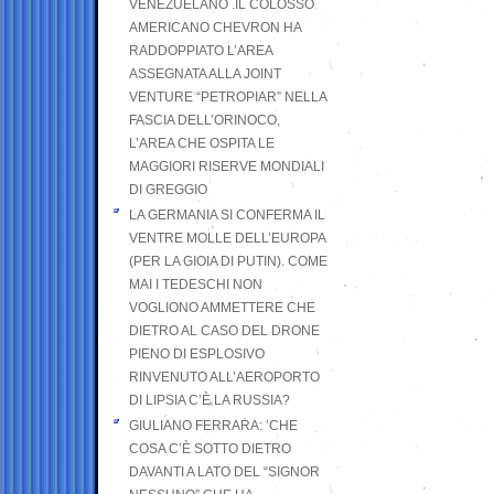
VENEZUELANO .IL COLOSSO
AMERICANO CHEVRON HA
RADDOPPIATO L’AREA
ASSEGNATA ALLA JOINT
VENTURE “PETROPIAR” NELLA
FASCIA DELL’ORINOCO,
L’AREA CHE OSPITA LE
MAGGIORI RISERVE MONDIALI
DI GREGGIO
LA GERMANIA SI CONFERMA IL
VENTRE MOLLE DELL’EUROPA
(PER LA GIOIA DI PUTIN). COME
MAI I TEDESCHI NON
VOGLIONO AMMETTERE CHE
DIETRO AL CASO DEL DRONE
PIENO DI ESPLOSIVO
RINVENUTO ALL’AEROPORTO
DI LIPSIA C’È LA RUSSIA?
GIULIANO FERRARA: ’CHE
COSA C’È SOTTO DIETRO
DAVANTI A LATO DEL “SIGNOR