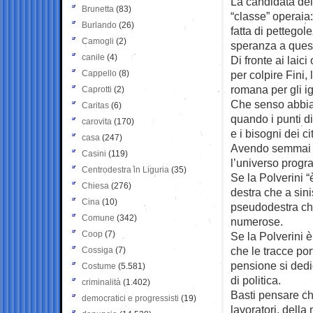
La candidata del
Brunetta
(83)
“classe” operaia
Burlando
(26)
fatta di pettegol
Camogli
(2)
speranza a quest
canile
(4)
Di fronte ai laici
Cappello
(8)
per colpire Fini,
romana per gli ig
Caprotti
(2)
Che senso abbia
Caritas
(6)
quando i punti di 
carovita
(170)
e i bisogni dei ci
casa
(247)
Avendo semmai nel
Casini
(119)
l’universo progr
Centrodestra in Liguria
(35)
Se la Polverini “
Chiesa
(276)
destra che a sini
Cina
(10)
pseudodestra che 
Comune
(342)
numerose.
Coop
(7)
Se la Polverini è 
che le tracce por
Cossiga
(7)
pensione si dedi
Costume
(5.581)
di politica.
criminalità
(1.402)
Basti pensare che
democratici e progressisti
(19)
lavoratori, della 