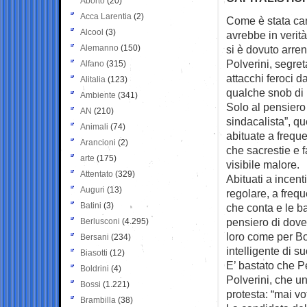
Aborto
(20)
Acca Larentia
(2)
Come è stata can
Alcool
(3)
avrebbe in verit
Alemanno
(150)
si è dovuto arre
Polverini, segreta
Alfano
(315)
attacchi feroci d
Alitalia
(123)
qualche snob di 
Ambiente
(341)
Solo al pensiero
AN
(210)
sindacalista”, q
Animali
(74)
abituate a freque
Arancioni
(2)
che sacrestie e 
arte
(175)
visibile malore.
Attentato
(329)
Abituati a incent
Auguri
(13)
regolare, a frequ
Batini
(3)
che conta e le b
pensiero di dove
Berlusconi
(4.295)
loro come per Bo
Bersani
(234)
intelligente di su
Biasotti
(12)
E’ bastato che Pe
Boldrini
(4)
Polverini, che un
Bossi
(1.221)
protesta: “mai vo
Brambilla
(38)