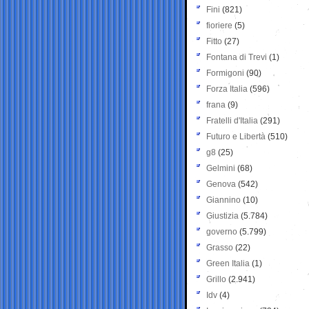
Fini
(821)
fioriere
(5)
Fitto
(27)
Fontana di Trevi
(1)
Formigoni
(90)
Forza Italia
(596)
frana
(9)
Fratelli d'Italia
(291)
Futuro e Libertà
(510)
g8
(25)
Gelmini
(68)
Genova
(542)
Giannino
(10)
Giustizia
(5.784)
governo
(5.799)
Grasso
(22)
Green Italia
(1)
Grillo
(2.941)
Idv
(4)