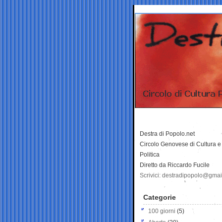
Destra di Popolo.net
Circolo Genovese di Cultura e
Politica
Diretto da Riccardo Fucile
Scrivici: destradipopolo@gma
Categorie
100 giorni
(5)