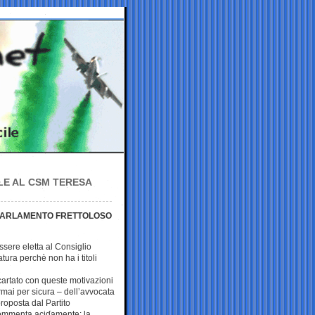
ILE AL CSM TERESA
“PARLAMENTO FRETTOLOSO
sere eletta al Consiglio
tura perchè non ha i titoli
artato con queste motivazioni
rmai per sicura – dell’avvocata
oposta dal Partito
commenta acidamente: la