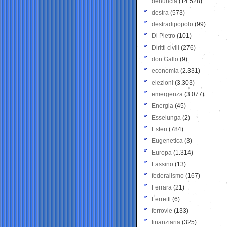
denuncia
(14.528)
destra
(573)
destradipopolo
(99)
Di Pietro
(101)
Diritti civili
(276)
don Gallo
(9)
economia
(2.331)
elezioni
(3.303)
emergenza
(3.077)
Energia
(45)
Esselunga
(2)
Esteri
(784)
Eugenetica
(3)
Europa
(1.314)
Fassino
(13)
federalismo
(167)
Ferrara
(21)
Ferretti
(6)
ferrovie
(133)
finanziaria
(325)