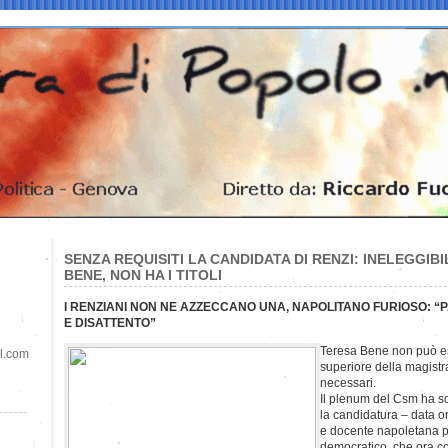
SENZA REQUISITI LA CANDIDATA DI RENZI: INELEGGIB
BENE, NON HA I TITOLI
I RENZIANI NON NE AZZECCANO UNA, NAPOLITANO FURIOSO: 
E DISATTENTO”
Teresa Bene non può es
il.com
superiore della magistra
necessari.
Il plenum del Csm ha sc
la candidatura – data o
e docente napoletana pr
democratico, che ora 