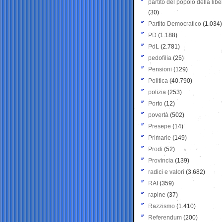
partito del popolo della libe
(30)
Partito Democratico
(1.034)
PD
(1.188)
PdL
(2.781)
pedofilia
(25)
Pensioni
(129)
Politica
(40.790)
polizia
(253)
Porto
(12)
povertà
(502)
Presepe
(14)
Primarie
(149)
Prodi
(52)
Provincia
(139)
radici e valori
(3.682)
RAI
(359)
rapine
(37)
Razzismo
(1.410)
Referendum
(200)