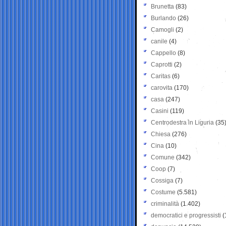
Brunetta
(83)
Burlando
(26)
Camogli
(2)
canile
(4)
Cappello
(8)
Caprotti
(2)
Caritas
(6)
carovita
(170)
casa
(247)
Casini
(119)
Centrodestra in Liguria
(35
Chiesa
(276)
Cina
(10)
Comune
(342)
Coop
(7)
Cossiga
(7)
Costume
(5.581)
criminalità
(1.402)
democratici e progressisti
(