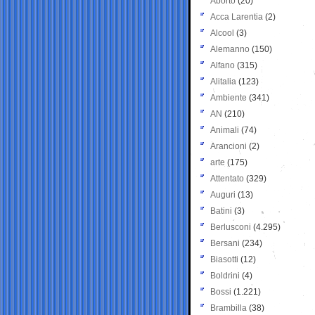
Aborto
(20)
Acca Larentia
(2)
Alcool
(3)
Alemanno
(150)
Alfano
(315)
Alitalia
(123)
Ambiente
(341)
AN
(210)
Animali
(74)
Arancioni
(2)
arte
(175)
Attentato
(329)
Auguri
(13)
Batini
(3)
Berlusconi
(4.295)
Bersani
(234)
Biasotti
(12)
Boldrini
(4)
Bossi
(1.221)
Brambilla
(38)