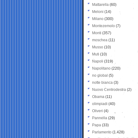
Mattarella
(60)
Meloni
(14)
Milano
(300)
Montezemolo
(7)
Monti
(357)
moschea
(11)
Musso
(10)
Muti
(10)
Napoli
(319)
Napolitano
(220)
no global
(5)
notte bianca
(3)
Nuovo Centrodestra
(2)
Obama
(11)
olimpiadi
(40)
Oliveri
(4)
Pannella
(29)
Papa
(33)
Parlamento
(1.428)