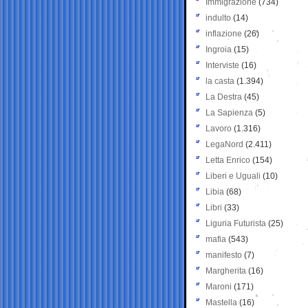
Immigrazione
(734)
indulto
(14)
inflazione
(26)
Ingroia
(15)
Interviste
(16)
la casta
(1.394)
La Destra
(45)
La Sapienza
(5)
Lavoro
(1.316)
LegaNord
(2.411)
Letta Enrico
(154)
Liberi e Uguali
(10)
Libia
(68)
Libri
(33)
Liguria Futurista
(25)
mafia
(543)
manifesto
(7)
Margherita
(16)
Maroni
(171)
Mastella
(16)