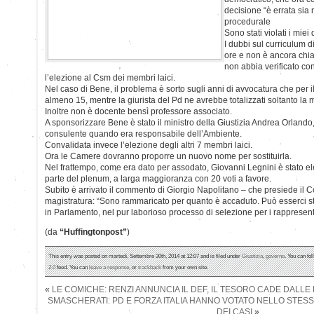
decisione “è errata sia 
procedurale
Sono stati violati i miei di
I dubbi sul curriculum d
ore e non è ancora chia
non abbia verificato con 
l’elezione al Csm dei membri laici.
Nel caso di Bene, il problema è sorto sugli anni di avvocatura che per 
almeno 15, mentre la giurista del Pd ne avrebbe totalizzati soltanto la m
Inoltre non è docente bensì professore associato.
A sponsorizzare Bene è stato il ministro della Giustizia Andrea Orland
consulente quando era responsabile dell’Ambiente.
Convalidata invece l’elezione degli altri 7 membri laici.
Ora le Camere dovranno proporre un nuovo nome per sostituirla.
Nel frattempo, come era dato per assodato, Giovanni Legnini è stato e
parte del plenum, a larga maggioranza con 20 voti a favore.
Subito è arrivato il commento di Giorgio Napolitano – che presiede il C
magistratura: “Sono rammaricato per quanto è accaduto. Può esserci sta
in Parlamento, nel pur laborioso processo di selezione per i rappresent
(da
“Huffingtonpost”
)
This entry was posted on martedì, Settembre 30th, 2014 at 12:07 and is filed under
Giustizia
,
governo
. You can fo
2.0
feed. You can
leave a response
, or
trackback
from your own site.
«
LE COMICHE: RENZI ANNUNCIA IL DEF, IL TESORO CADE DALL
SMASCHERATI: PD E FORZA ITALIA HANNO VOTATO NELLO STE
DEI CASI
»