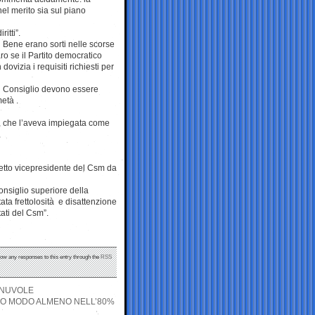
nel merito sia sul piano
ritti”.
i Bene erano sorti nelle scorse
ro se il Partito democratico
dovizia i requisiti richiesti per
il Consiglio devono essere
età .
o, che l’aveva impiegata come
letto vicepresidente del Csm da
onsiglio superiore della
ta frettolosità e disattenzione
ati del Csm”.
llow any responses to this entry through the
RSS
E NUVOLE
SSO MODO ALMENO NELL’80%