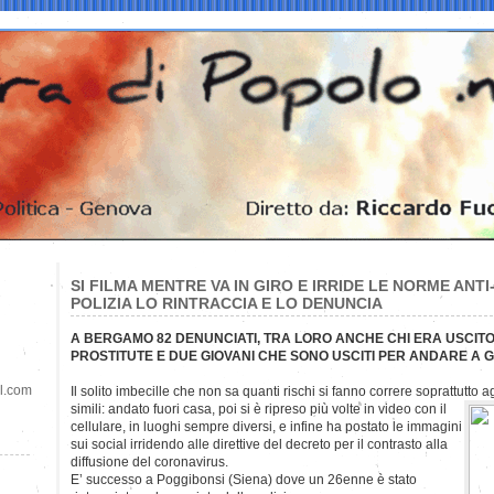
SI FILMA MENTRE VA IN GIRO E IRRIDE LE NORME ANT
POLIZIA LO RINTRACCIA E LO DENUNCIA
A BERGAMO 82 DENUNCIATI, TRA LORO ANCHE CHI ERA USCIT
PROSTITUTE E DUE GIOVANI CHE SONO USCITI PER ANDARE A 
il.com
Il solito imbecille che non sa quanti rischi si fanno correre soprattutto ag
simili: andato fuori casa, poi si è ripreso più volte in video con il
cellulare, in luoghi sempre diversi, e infine ha postato le immagini
sui social irridendo alle direttive del decreto per il contrasto alla
diffusione del coronavirus.
E’ successo a Poggibonsi (Siena) dove un 26enne è stato