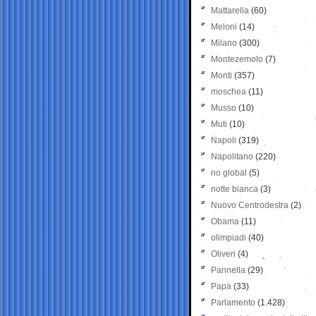
Mattarella
(60)
Meloni
(14)
Milano
(300)
Montezemolo
(7)
Monti
(357)
moschea
(11)
Musso
(10)
Muti
(10)
Napoli
(319)
Napolitano
(220)
no global
(5)
notte bianca
(3)
Nuovo Centrodestra
(2)
Obama
(11)
olimpiadi
(40)
Oliveri
(4)
Pannella
(29)
Papa
(33)
Parlamento
(1.428)