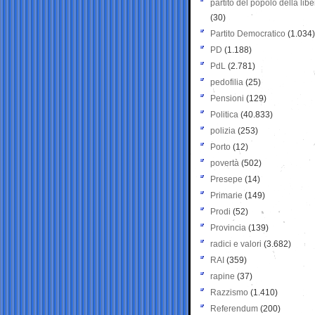
partito del popolo della libe
(30)
Partito Democratico
(1.034)
PD
(1.188)
PdL
(2.781)
pedofilia
(25)
Pensioni
(129)
Politica
(40.833)
polizia
(253)
Porto
(12)
povertà
(502)
Presepe
(14)
Primarie
(149)
Prodi
(52)
Provincia
(139)
radici e valori
(3.682)
RAI
(359)
rapine
(37)
Razzismo
(1.410)
Referendum
(200)