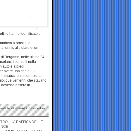
otti lo hanno identificato e
 andava a prostitute
a tennis al titolare di un
i di Bergamo, nelle ultime 24
colare: i controlli nella
n auto e a piedi
per avere una copia
enne disoccupato sorpreso ad
ggio, due ventenni che stavano
e dovesse essere in
ses to this entry through the
RSS 2.0
feed. You
TROLLI A RAFFICA DELLE
UNCE