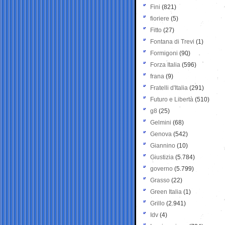
Fini
(821)
fioriere
(5)
Fitto
(27)
Fontana di Trevi
(1)
Formigoni
(90)
Forza Italia
(596)
frana
(9)
Fratelli d'Italia
(291)
Futuro e Libertà
(510)
g8
(25)
Gelmini
(68)
Genova
(542)
Giannino
(10)
Giustizia
(5.784)
governo
(5.799)
Grasso
(22)
Green Italia
(1)
Grillo
(2.941)
Idv
(4)