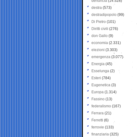
denuncia
(14.528)
destra
(573)
destradipopolo
(99)
Di Pietro
(101)
Diritti civili
(276)
don Gallo
(9)
economia
(2.331)
elezioni
(3.303)
emergenza
(3.077)
Energia
(45)
Esselunga
(2)
Esteri
(784)
Eugenetica
(3)
Europa
(1.314)
Fassino
(13)
federalismo
(167)
Ferrara
(21)
Ferretti
(6)
ferrovie
(133)
finanziaria
(325)