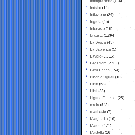
Immigrazione
(734)
indulto
(14)
inflazione
(26)
Ingroia
(15)
Interviste
(16)
la casta
(1.394)
La Destra
(45)
La Sapienza
(5)
Lavoro
(1.316)
LegaNord
(2.411)
Letta Enrico
(154)
Liberi e Uguali
(10)
Libia
(68)
Libri
(33)
Liguria Futurista
(25)
mafia
(543)
manifesto
(7)
Margherita
(16)
Maroni
(171)
Mastella
(16)