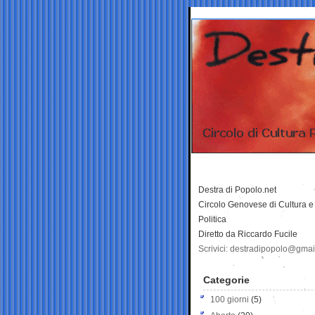
Destra di Popolo.net
Circolo Genovese di Cultura e
Politica
Diretto da Riccardo Fucile
Scrivici: destradipopolo@gma
Categorie
100 giorni
(5)