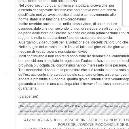
rintracciato e denunciato dalla polizia.
Nel video, secondo quanto riferisce la polizia, diceva che, pur
essendo consapevole del fatto che non poteva circolare senza
giustificato motivo, aveva deciso di uscire contravvenendo alle
norme stabilite in funzione anti-coronavirus
Inoltre avrebbe anche detto, nello stesso video, di poter andare
ovunque, dato che non secondo lui non ci sarebbero stati controlli
da parte delle forze dell’ordine. A poche ore dalla pubblicazione i polizi
raggiunto nella sua abitazione facendo scattare la denuncia.
A Bergamo 82 denunciati per la violazione dei decreti: tra loro uno che
Nelle maglie dei carabinieri c’è finito di tutto: dai giovani che giocavano 
negozio di kebab, aperto nonostante i divieti
Molti continuano a non capire: ci sono state 82 denunce dei carabinier
ore, per chi non è risultato in regola con l’autocertificazione per poter cir
provincia più colpita dal coronavirus hanno interessato mille persone, i
Tra i denunciati ci sono un imprenditore che si è recato in banca solo 
dell’estratto conto che avrebbe potuto scaricare online, un trentanov
andare a prostitute a Zingonia, quattro giovani intenti a fare volantina
giocando a tennis e una casalinga che si trovava fuori casa nonostant
quarantena.
(da agenzie)
This entry was posted on sabato, Marzo 14th, 2020 at 16:51 and is filed under
denuncia
. You can follow any respon
can
leave a response
, or
trackback
from your own site.
«
LA VERGOGNA DELLE MASCHERINE A PREZZI GONFIATI: CON
FORZE DELL’ORDINE, FIOCCANO LE DEN