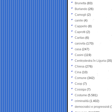
Brunetta
(83)
Burlando
(26)
Camogli
(2)
canile
(4)
Cappello
(8)
Caprotti
(2)
Caritas
(6)
carovita
(170)
casa
(247)
Casini
(119)
Centrodestra in Liguria
(35
Chiesa
(276)
Cina
(10)
Comune
(342)
Coop
(7)
Cossiga
(7)
Costume
(5.581)
criminalità
(1.402)
democratici e progressisti
(