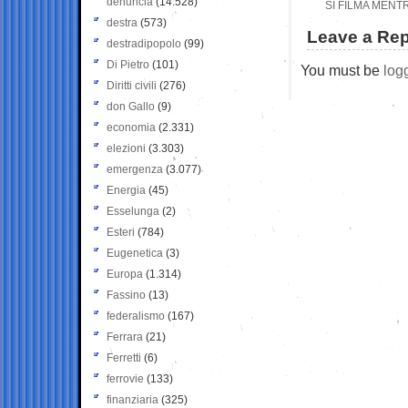
denuncia
(14.528)
SI FILMA MENT
destra
(573)
Leave a Rep
destradipopolo
(99)
Di Pietro
(101)
You must be
log
Diritti civili
(276)
don Gallo
(9)
economia
(2.331)
elezioni
(3.303)
emergenza
(3.077)
Energia
(45)
Esselunga
(2)
Esteri
(784)
Eugenetica
(3)
Europa
(1.314)
Fassino
(13)
federalismo
(167)
Ferrara
(21)
Ferretti
(6)
ferrovie
(133)
finanziaria
(325)