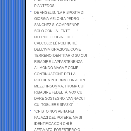
PIANTEDOSI
DE ANGELIS: “LA RISPOSTA DI
GIORGIA MELONI A PEDRO
SANCHEZ SI COMPRENDE
SOLO CON LA LENTE
DELL’IDEOLOGIA E DEL
CALCOLO: LE POLITICHE
DELL’IMMIGRAZIONE COME
TERRENO IDENTITARIO SU CUI
RIBADIRE L’APPARTENENZA
AL MONDO MAGA E COME
CONTINUAZIONE DELLA
POLITICA INTERNA CON ALTRI
MEZZI. INSOMMA, TRUMP CUI
RIBADIRE FEDELTÀ, VOX CUI
DARE SOSTEGNO, VANNACCI
CUI TOGLIERE SPAZIO”
“CRISTO NON ABITA NEI
PALAZZI DEL POTERE, MA SI
IDENTIFICA CON CHI È
AFFAMATO, FORESTIERO O