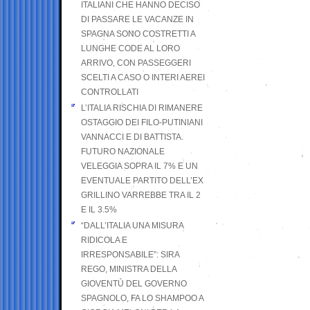
ITALIANI CHE HANNO DECISO
DI PASSARE LE VACANZE IN
SPAGNA SONO COSTRETTI A
LUNGHE CODE AL LORO
ARRIVO, CON PASSEGGERI
SCELTI A CASO O INTERI AEREI
CONTROLLATI
L’ITALIA RISCHIA DI RIMANERE
OSTAGGIO DEI FILO-PUTINIANI
VANNACCI E DI BATTISTA.
FUTURO NAZIONALE
VELEGGIA SOPRA IL 7% E UN
EVENTUALE PARTITO DELL’EX
GRILLINO VARREBBE TRA IL 2
E IL 3.5%
“DALL’ITALIA UNA MISURA
RIDICOLA E
IRRESPONSABILE”: SIRA
REGO, MINISTRA DELLA
GIOVENTÙ DEL GOVERNO
SPAGNOLO, FA LO SHAMPOO A