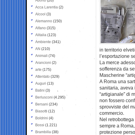
Aborto
(20)
Acca Larentia
(2)
Alcool
(3)
Alemanno
(150)
Alfano
(315)
Alitalia
(123)
Ambiente
(341)
AN
(210)
in territorio elv
l’esportazione s
Animali
(74)
La merce adesso 
Arancioni
(2)
sofferenza da se
arte
(175)
Mascherine “arti
Attentato
(329)
A Roma una sarto
Auguri
(13)
sanitaria, aveva 
Batini
(3)
“artigianale” di
Berlusconi
(4.295)
non fossero conf
Bersani
(234)
sprovviste del ma
Biasotti
(12)
commercio.
Boldrini
(4)
Nel retrobottega
Bossi
(1.221)
sempre a Roma, i
protezione perso
Brambilla
(38)