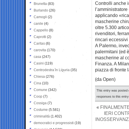
Controlli anche i
Brunetta
(83)
l’amministratore
Burlando
(26)
applicando «rica
Camogli
(2)
mascherine chiru
canile
(4)
oltre 5.300 artic
Cappello
(8)
rivenditori, ferr
Caprotti
(2)
rincari eccessivi
Caritas
(6)
A Palermo, invece
carovita
(170)
palermitani (ed 
casa
(247)
mascherine al co
Finanza. A Milano
Casini
(119)
piazza di fronte
Centrodestra in Liguria
(35)
Chiesa
(276)
(da Open)
Cina
(10)
Comune
(342)
This entry was posted 
Coop
(7)
responses to this entr
Cossiga
(7)
«
FINALMENTE 
Costume
(5.581)
IERI CONT
criminalità
(1.402)
INOSSERVANZA 
democratici e progressisti
(19)