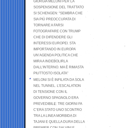
GIORGIA MELONI PER LA
SOSPENSIONE DEL TRATTATO
SI SCHENGEN: “SEMBRA CHE
SIA PIÙ PREOCCUPATA DI
TORNARE A FARSI
FOTOGRAFARE CON TRUMP
CHE DI DIFENDERE GLI
INTERESSI EUROPEI. STA
IMPORTANDO IN EUROPA
UN’AGENDA POLITICA CHE
MIRA A INDEBOLIRLA
DALL’INTERNO. MA È RIMASTA
PIUTTOSTO ISOLATA”
MELONI SI È INFILATA DA SOLA
NEL TUNNEL. L’ESCALATION
DI TENSIONE CON IL
GOVERNO SPAGNOLO ERA
PREVEDIBILE: TRE GIORNI FA
C’ERA STATO UNO SCONTRO
TRA LA LINEA MORBIDA DI
TAJANI E QUELLA DURA DELLA
PREMIER CON SALVINI E