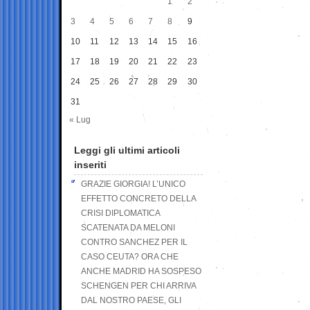
1
2
3
4
5
6
7
8
9
10
11
12
13
14
15
16
17
18
19
20
21
22
23
24
25
26
27
28
29
30
31
« Lug
Leggi gli ultimi articoli
inseriti
GRAZIE GIORGIA! L’UNICO
EFFETTO CONCRETO DELLA
CRISI DIPLOMATICA
SCATENATA DA MELONI
CONTRO SANCHEZ PER IL
CASO CEUTA? ORA CHE
ANCHE MADRID HA SOSPESO
SCHENGEN PER CHI ARRIVA
DAL NOSTRO PAESE, GLI