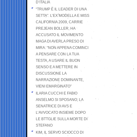
D’ITALIA
“TRUMP È IL LEADER DI UNA
SETTA”. L’EX MODELLA E MISS
CALIFORNIA 2009, CARRIE
PREJEAN BOLLER, HA
ACCUSATO IL MOVIMENTO
MAGA DI AVERLA PRESO DI
MIRA: “NON APPENA COMINCI
A PENSARE CON LA TUA
TESTA, A USARE IL BUON
SENSO E A METTERE IN
DISCUSSIONE LA
NARRAZIONE DOMINANTE,
VIENI EMARGINATO”
ILARIA CUCCHI E FABIO
ANSELMO SI SPOSANO; LA
SENATRICE DI AVS E
L’AVVOCATO INSIEME DOPO
LE BTTGLIE SULLA MORTE DI
STEFANO
KIM, IL SERVO SCIOCCO DI