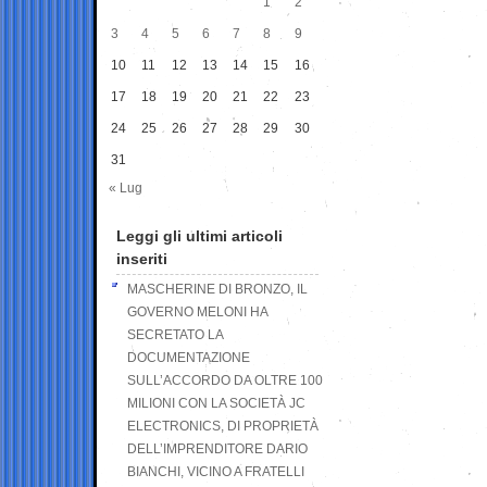
1
2
3
4
5
6
7
8
9
10
11
12
13
14
15
16
17
18
19
20
21
22
23
24
25
26
27
28
29
30
31
« Lug
Leggi gli ultimi articoli
inseriti
MASCHERINE DI BRONZO, IL
GOVERNO MELONI HA
SECRETATO LA
DOCUMENTAZIONE
SULL’ACCORDO DA OLTRE 100
MILIONI CON LA SOCIETÀ JC
ELECTRONICS, DI PROPRIETÀ
DELL’IMPRENDITORE DARIO
BIANCHI, VICINO A FRATELLI