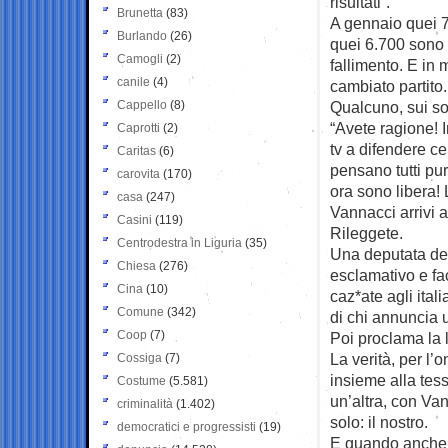
risultati”.
Brunetta
(83)
A gennaio quei 7 
Burlando
(26)
quei 6.700 sono “u
Camogli
(2)
fallimento. E in
canile
(4)
cambiato partito.
Cappello
(8)
Qualcuno, sui soc
“Avete ragione! 
Caprotti
(2)
tv a difendere ce
Caritas
(6)
pensano tutti pur
carovita
(170)
ora sono libera! 
casa
(247)
Vannacci arrivi a
Casini
(119)
Rileggete.
Centrodestra in Liguria
(35)
Una deputata del
Chiesa
(276)
esclamativo e fa
Cina
(10)
caz*ate agli ital
Comune
(342)
di chi annuncia
Coop
(7)
Poi proclama la l
La verità, per l
Cossiga
(7)
insieme alla tess
Costume
(5.581)
un’altra, con Van
criminalità
(1.402)
solo: il nostro.
democratici e progressisti
(19)
E quando anche qu