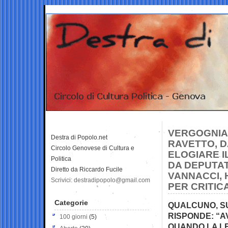
VERGOGNIAM
Destra di Popolo.net
RAVETTO, D
Circolo Genovese di Cultura e
ELOGIARE I
Politica
DA DEPUTAT
Diretto da Riccardo Fucile
VANNACCI, H
Scrivici: destradipopolo@gmail.com
PER CRITIC
Categorie
QUALCUNO, SUI
RISPONDE: “A
100 giorni
(5)
QUANDO LA LE