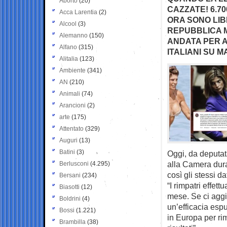
Aborto
(20)
CAZZATE! 6.7
Acca Larentia
(2)
ORA SONO LIB
Alcool
(3)
REPUBBLICA M
Alemanno
(150)
ANDATA PER A
Alfano
(315)
ITALIANI SU 
Alitalia
(123)
Ambiente
(341)
AN
(210)
Animali
(74)
Arancioni
(2)
arte
(175)
Attentato
(329)
Auguri
(13)
Batini
(3)
Oggi, da deputata
alla Camera dur
Berlusconi
(4.295)
così gli stessi dat
Bersani
(234)
“I rimpatri effett
Biasotti
(12)
mese. Se ci aggi
Boldrini
(4)
un’efficacia espu
Bossi
(1.221)
in Europa per ri
Brambilla
(38)