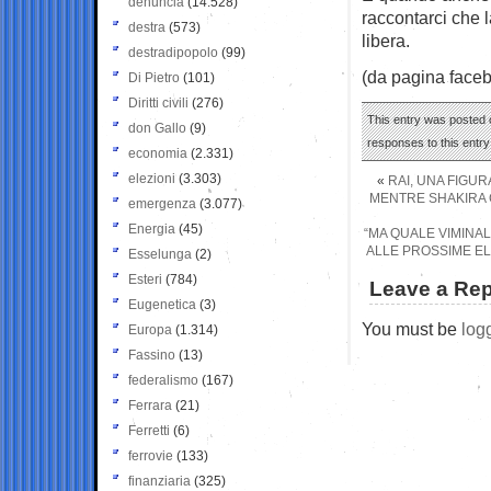
denuncia
(14.528)
raccontarci che 
destra
(573)
libera.
destradipopolo
(99)
(da pagina faceb
Di Pietro
(101)
Diritti civili
(276)
This entry was posted o
don Gallo
(9)
responses to this entr
economia
(2.331)
elezioni
(3.303)
«
RAI, UNA FIGU
MENTRE SHAKIRA 
emergenza
(3.077)
Energia
(45)
“MA QUALE VIMINAL
ALLE PROSSIME ELE
Esselunga
(2)
Esteri
(784)
Leave a Rep
Eugenetica
(3)
You must be
log
Europa
(1.314)
Fassino
(13)
federalismo
(167)
Ferrara
(21)
Ferretti
(6)
ferrovie
(133)
finanziaria
(325)