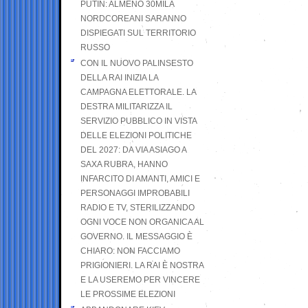
PUTIN: ALMENO 30MILA
NORDCOREANI SARANNO
DISPIEGATI SUL TERRITORIO
RUSSO
CON IL NUOVO PALINSESTO
DELLA RAI INIZIA LA
CAMPAGNA ELETTORALE. LA
DESTRA MILITARIZZA IL
SERVIZIO PUBBLICO IN VISTA
DELLE ELEZIONI POLITICHE
DEL 2027: DA VIA ASIAGO A
SAXA RUBRA, HANNO
INFARCITO DI AMANTI, AMICI E
PERSONAGGI IMPROBABILI
RADIO E TV, STERILIZZANDO
OGNI VOCE NON ORGANICA AL
GOVERNO. IL MESSAGGIO È
CHIARO: NON FACCIAMO
PRIGIONIERI. LA RAI È NOSTRA
E LA USEREMO PER VINCERE
LE PROSSIME ELEZIONI