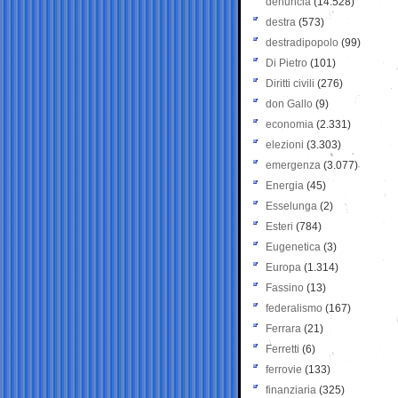
denuncia
(14.528)
destra
(573)
destradipopolo
(99)
Di Pietro
(101)
Diritti civili
(276)
don Gallo
(9)
economia
(2.331)
elezioni
(3.303)
emergenza
(3.077)
Energia
(45)
Esselunga
(2)
Esteri
(784)
Eugenetica
(3)
Europa
(1.314)
Fassino
(13)
federalismo
(167)
Ferrara
(21)
Ferretti
(6)
ferrovie
(133)
finanziaria
(325)