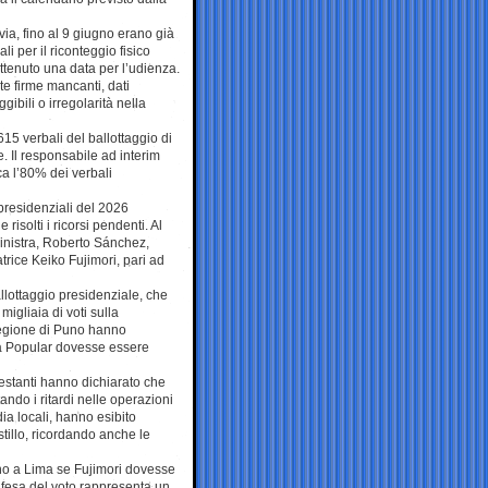
ia, fino al 9 giugno erano già
li per il riconteggio fisico
ttenuto una data per l’udienza.
e firme mancanti, dati
ggibili o irregolarità nella
615 verbali del ballottaggio di
. Il responsabile ad interim
ca l’80% dei verbali
 presidenziali del 2026
risolti i ricorsi pendenti. Al
sinistra, Roberto Sánchez,
trice Keiko Fujimori, pari ad
llottaggio presidenziale, che
igliaia di voti sulla
regione di Puno hanno
za Popular dovesse essere
festanti hanno dichiarato che
do i ritardi nelle operazioni
dia locali, hanno esibito
tillo, ricordando anche le
ino a Lima se Fujimori dovesse
difesa del voto rappresenta un