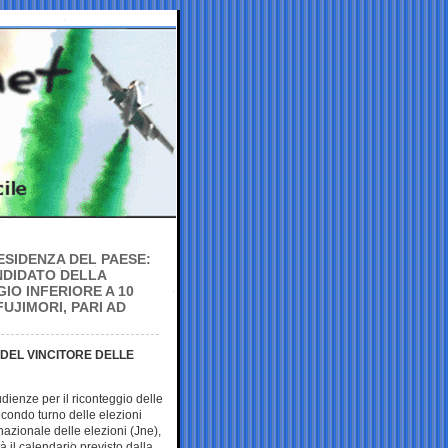
RESIDENZA DEL PAESE:
NDIDATO DELLA
IO INFERIORE A 10
UJIMORI, PARI AD
 DEL VINCITORE DELLE
dienze per il riconteggio delle
secondo turno delle elezioni
nazionale delle elezioni (Jne),
il calendario previsto dalla