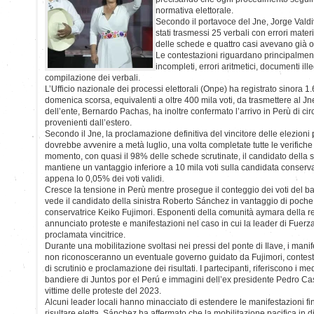
normativa elettorale.
Secondo il portavoce del Jne, Jorge Valdiv
stati trasmessi 25 verbali con errori materia
delle schede e quattro casi avevano già o
Le contestazioni riguardano principalment
incompleti, errori aritmetici, documenti ille
compilazione dei verbali.
L’Ufficio nazionale dei processi elettorali (Onpe) ha registrato sinora 1.
domenica scorsa, equivalenti a oltre 400 mila voti, da trasmettere al Jne
dell’ente, Bernardo Pachas, ha inoltre confermato l’arrivo in Perù di cir
provenienti dall’estero.
Secondo il Jne, la proclamazione definitiva del vincitore delle elezioni
dovrebbe avvenire a metà luglio, una volta completate tutte le verifiche e 
momento, con quasi il 98% delle schede scrutinate, il candidato della 
mantiene un vantaggio inferiore a 10 mila voti sulla candidata conserva
appena lo 0,05% dei voti validi.
Cresce la tensione in Perù mentre prosegue il conteggio dei voti del ba
vede il candidato della sinistra Roberto Sánchez in vantaggio di poche m
conservatrice Keiko Fujimori. Esponenti della comunità aymara della 
annunciato proteste e manifestazioni nel caso in cui la leader di Fuer
proclamata vincitrice.
Durante una mobilitazione svoltasi nei pressi del ponte di Ilave, i mani
non riconosceranno un eventuale governo guidato da Fujimori, contestan
di scrutinio e proclamazione dei risultati. I partecipanti, riferiscono i me
bandiere di Juntos por el Perú e immagini dell’ex presidente Pedro Cas
vittime delle proteste del 2023.
Alcuni leader locali hanno minacciato di estendere le manifestazioni f
risultare eletta. Sánchez ha affermato che la mobilitazione pacifica in 