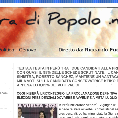
TESTA A TESTA IN PERÙ TRA I DUE CANDIDATI ALLA P
CON QUASI IL 98% DELLE SCHEDE SCRUTINATE, IL CA
SINISTRA, ROBERTO SÁNCHEZ, MANTIENE UN VANTAGG
MILA VOTI SULLA CANDIDATA CONSERVATRICE KEIKO F
APPENA LO 0,05% DEI VOTI VALIDI
il.com
OGGI INIZIERÀ ILRICONTEGGIO: LA PROCLAMAZIONE DEFINITIVA
ELEZIONI PRESIDENZIALI DOVREBBE AVVENIRE A METÀ LUGLIO
In Perù inizieranno venerdì 12 giugno le u
schede relative ai verbali contestati del 
presidenziali. Lo ha annunciato la Giuria 
precisando che ogni procedimento seguirà 