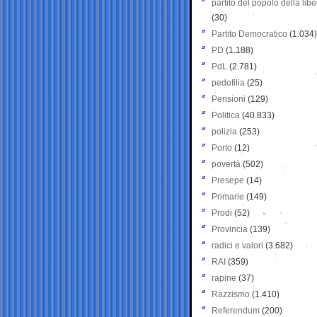
partito del popolo della libe
(30)
Partito Democratico
(1.034)
PD
(1.188)
PdL
(2.781)
pedofilia
(25)
Pensioni
(129)
Politica
(40.833)
polizia
(253)
Porto
(12)
povertà
(502)
Presepe
(14)
Primarie
(149)
Prodi
(52)
Provincia
(139)
radici e valori
(3.682)
RAI
(359)
rapine
(37)
Razzismo
(1.410)
Referendum
(200)