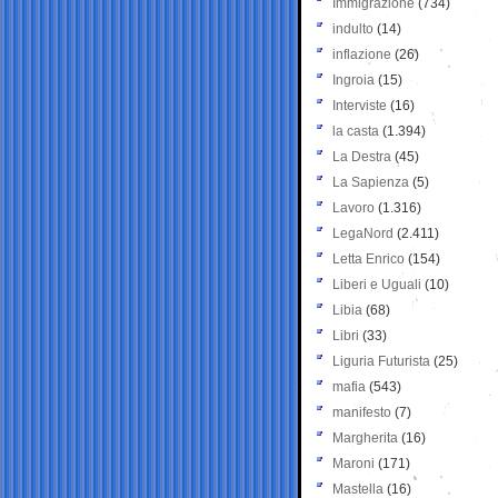
Immigrazione
(734)
indulto
(14)
inflazione
(26)
Ingroia
(15)
Interviste
(16)
la casta
(1.394)
La Destra
(45)
La Sapienza
(5)
Lavoro
(1.316)
LegaNord
(2.411)
Letta Enrico
(154)
Liberi e Uguali
(10)
Libia
(68)
Libri
(33)
Liguria Futurista
(25)
mafia
(543)
manifesto
(7)
Margherita
(16)
Maroni
(171)
Mastella
(16)