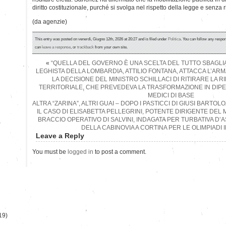
diritto costituzionale, purché si svolga nel rispetto della legge e senza r
(da agenzie)
This entry was posted on venerdì, Giugno 12th, 2026 at 20:27 and is filed under
Politica
. You can follow any respon
can
leave a response
, or
trackback
from your own site.
«
“QUELLA DEL GOVERNO È UNA SCELTA DEL TUTTO SBAGLI
LEGHISTA DELLA LOMBARDIA, ATTILIO FONTANA, ATTACCA L’A
LA DECISIONE DEL MINISTRO SCHILLACI DI RITIRARE LA 
TERRITORIALE, CHE PREVEDEVA LA TRASFORMAZIONE IN DIPE
MEDICI DI BASE
ALTRA “ZARINA”, ALTRI GUAI – DOPO I PASTICCI DI GIUSI BARTOLO
IL CASO DI ELISABETTA PELLEGRINI, POTENTE DIRIGENTE DEL 
BRACCIO OPERATIVO DI SALVINI, INDAGATA PER TURBATIVA D’
)
DELLA CABINOVIA A CORTINA PER LE OLIMPIADI 
Leave a Reply
You must be
logged in
to post a comment.
19)